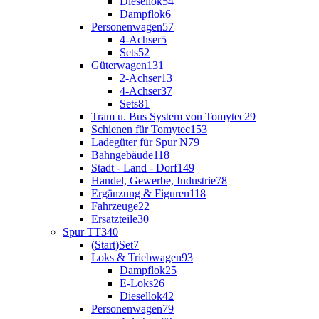
Diesellok
54
Dampflok
6
Personenwagen
57
4-Achser
5
Sets
52
Güterwagen
131
2-Achser
13
4-Achser
37
Sets
81
Tram u. Bus System von Tomytec
29
Schienen für Tomytec
153
Ladegüter für Spur N
79
Bahngebäude
118
Stadt - Land - Dorf
149
Handel, Gewerbe, Industrie
78
Ergänzung & Figuren
118
Fahrzeuge
22
Ersatzteile
30
Spur TT
340
(Start)Set
7
Loks & Triebwagen
93
Dampflok
25
E-Loks
26
Diesellok
42
Personenwagen
79