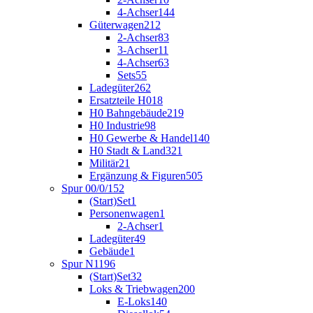
4-Achser
144
Güterwagen
212
2-Achser
83
3-Achser
11
4-Achser
63
Sets
55
Ladegüter
262
Ersatzteile H0
18
H0 Bahngebäude
219
H0 Industrie
98
H0 Gewerbe & Handel
140
H0 Stadt & Land
321
Militär
21
Ergänzung & Figuren
505
Spur 00/0/1
52
(Start)Set
1
Personenwagen
1
2-Achser
1
Ladegüter
49
Gebäude
1
Spur N
1196
(Start)Set
32
Loks & Triebwagen
200
E-Loks
140