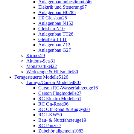
Anlagenbau unbestimmt
246
Elektrik und Steuerung
97
Anlagenbau H0
285
H0 Gleisbau
25
Anlagenbau N
152
Gleisbau N
10
Anlagenbau TT
26
Gleisbau TT
11
Anlagenbau Z
12
Anlagenbau G
27
Kirmes
59
Aktions-Sets
31
Monatsartikel
22
Werkzeuge & Hilfsmittel
80
Ferngesteuerte Modelle
5126
Tamiya/Carson Modelle
4807
Carson RC-Wasserfahrzeuge
16
Carson Flugmodelle
27
RC Elektro Modelle
51
RC On-Road
96
RC Off-Road & Buggys
60
RC LKW
50
Bau- & Nutzfahrzeuge
19
RC Panzer
7
Zubehör allgemein
1083