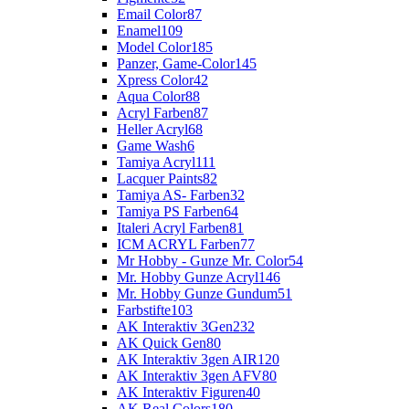
Email Color
87
Enamel
109
Model Color
185
Panzer, Game-Color
145
Xpress Color
42
Aqua Color
88
Acryl Farben
87
Heller Acryl
68
Game Wash
6
Tamiya Acryl
111
Lacquer Paints
82
Tamiya AS- Farben
32
Tamiya PS Farben
64
Italeri Acryl Farben
81
ICM ACRYL Farben
77
Mr Hobby - Gunze Mr. Color
54
Mr. Hobby Gunze Acryl
146
Mr. Hobby Gunze Gundum
51
Farbstifte
103
AK Interaktiv 3Gen
232
AK Quick Gen
80
AK Interaktiv 3gen AIR
120
AK Interaktiv 3gen AFV
80
AK Interaktiv Figuren
40
AK Real Colors
180