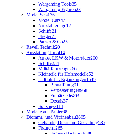
Wargaming Tools
35
Wargaming Figuren
28
Model Sets
176
Model Cars
47
Nutzfahrzeuge
12
Schiffe
21
Flieger
71
Panzer & Co
25
Revell Technik
20
Ausstattung für
2414
Autos, LKW & Motorräder
200
Schiffe
234
Militärfahrzeuge
266
Kleinteile für Holzmodelle
52
Luftfahrt u. Ergänzungen
1549
Bewaffnung
91
Verbesserungen
958
Fotoätzteile
463
Decals
37
Sonstiges
113
Modelle aus Papier
88
Diorama- und Vitrinenbau
2605
Gebäude, Deko und Gestaltung
585
Figuren
1265
Figuren Historisch
388