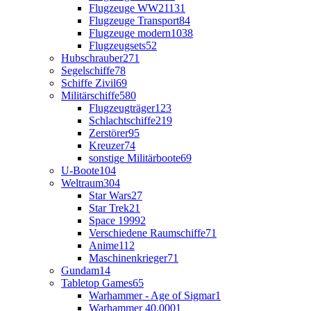
Flugzeuge WW2
1131
Flugzeuge Transport
84
Flugzeuge modern
1038
Flugzeugsets
52
Hubschrauber
271
Segelschiffe
78
Schiffe Zivil
69
Militärschiffe
580
Flugzeugträger
123
Schlachtschiffe
219
Zerstörer
95
Kreuzer
74
sonstige Militärboote
69
U-Boote
104
Weltraum
304
Star Wars
27
Star Trek
21
Space 1999
2
Verschiedene Raumschiffe
71
Anime
112
Maschinenkrieger
71
Gundam
14
Tabletop Games
65
Warhammer - Age of Sigmar
1
Warhammer 40.000
1