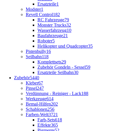
Ersatzteile
1
Modster
1
Revell Control
182
RC Fahrzeuge
79
Monster Trucks
32
Wasserfahrzeug
10
Baufahrzeuge
21
Roboter
5
Helikopter und Quadcopter
35
Pistenbully
16
Seilbahn
118
Komplettsets
29
Zubehör Gondeln - Sessel
59
Ersatzteile Seilbahn
30
Zubehör
5440
Kleber
67
Pinsel
247
Verdünnung - Reiniger - Lack
188
Werkzeuge
614
Bemal-Hilfen
202
Schablonen
256
Farben-Welt
3721
Farb-Sets
618
Effekte
365
Pigmente
52