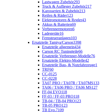
Lastwagen Zubehör
293
Truck & Auflieger Zubehör
217
Karosserien & Zubehör
213
Reifen & Räder
123
Elektromotoren & Regler
43
Akkus & Batterien
69
Verbrennermotoren
6
Ladegeräte
16
Fernsteueranlagen
103
Ersatzteile Tamiya/Carson
3398
Ersatzteile allgemein
434
Carson RC Tuningteile
66
Ersatzteile Verbrenner-Modelle
76
Ersatzteile Elektro-Modelle
42
Ersatzteile Bau- & Nutzfahrzeuge
1
TRF
60
CC-01
25
CC-02
28
TA07 PRO / TA07R / TA07MS
133
TA06 / TA06 PRO / TA06 MS
127
FF-04 EVO
118
FF-03 / FF-03 PRO
118
TB-04 / TB-04 PRO
123
TB-05 PRO
123
TB Evo.7
109