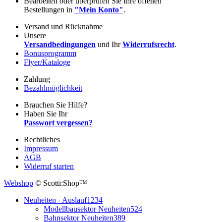
Bearbeiten oder überprüfen Sie Ihre offenen
Bestellungen in
"Mein Konto"
.
Versand und Rücknahme
Unsere
Versandbedingungen
und Ihr
Widerrufsrecht
.
Bonusprogramm
Flyer/Kataloge
Zahlung
Bezahlmöglichkeit
Brauchen Sie Hilfe?
Haben Sie Ihr
Passwort vergessen?
Rechtliches
Impressum
AGB
Widerruf starten
Webshop
© Scotti:Shop™
Neuheiten - Auslauf
1234
Modellbausektor Neuheiten
524
Bahnsektor Neuheiten
389