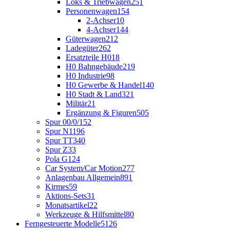
Loks & Triebwagen
251
Personenwagen
154
2-Achser
10
4-Achser
144
Güterwagen
212
Ladegüter
262
Ersatzteile H0
18
H0 Bahngebäude
219
H0 Industrie
98
H0 Gewerbe & Handel
140
H0 Stadt & Land
321
Militär
21
Ergänzung & Figuren
505
Spur 00/0/1
52
Spur N
1196
Spur TT
340
Spur Z
33
Pola G
124
Car System/Car Motion
277
Anlagenbau Allgemein
891
Kirmes
59
Aktions-Sets
31
Monatsartikel
22
Werkzeuge & Hilfsmittel
80
Ferngesteuerte Modelle
5126