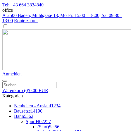
Tel: +43 664 3834840
office
A-2500 Baden, Mühlgasse 13
, Mo-Fr: 15:00 - 18:00, Sa: 09:30 -
13:00
Route zu uns
Anmelden
Warenkorb
(0)
0.00 EUR
Kategorien
Neuheiten - Auslauf
1234
Bausätze
14190
Bahn
5362
Spur H0
2257
(Start)Set
56