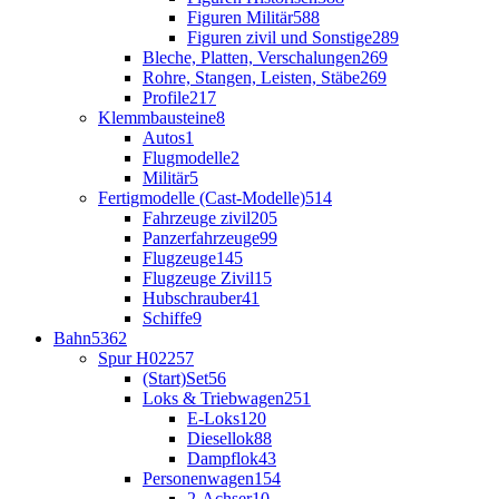
Figuren Militär
588
Figuren zivil und Sonstige
289
Bleche, Platten, Verschalungen
269
Rohre, Stangen, Leisten, Stäbe
269
Profile
217
Klemmbausteine
8
Autos
1
Flugmodelle
2
Militär
5
Fertigmodelle (Cast-Modelle)
514
Fahrzeuge zivil
205
Panzerfahrzeuge
99
Flugzeuge
145
Flugzeuge Zivil
15
Hubschrauber
41
Schiffe
9
Bahn
5362
Spur H0
2257
(Start)Set
56
Loks & Triebwagen
251
E-Loks
120
Diesellok
88
Dampflok
43
Personenwagen
154
2-Achser
10