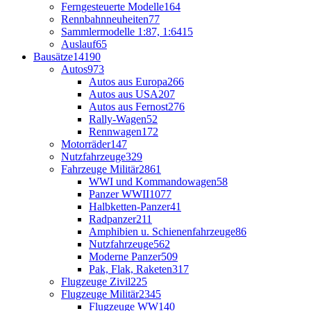
Ferngesteuerte Modelle
164
Rennbahnneuheiten
77
Sammlermodelle 1:87, 1:64
15
Auslauf
65
Bausätze
14190
Autos
973
Autos aus Europa
266
Autos aus USA
207
Autos aus Fernost
276
Rally-Wagen
52
Rennwagen
172
Motorräder
147
Nutzfahrzeuge
329
Fahrzeuge Militär
2861
WWI und Kommandowagen
58
Panzer WWII
1077
Halbketten-Panzer
41
Radpanzer
211
Amphibien u. Schienenfahrzeuge
86
Nutzfahrzeuge
562
Moderne Panzer
509
Pak, Flak, Raketen
317
Flugzeuge Zivil
225
Flugzeuge Militär
2345
Flugzeuge WW1
40