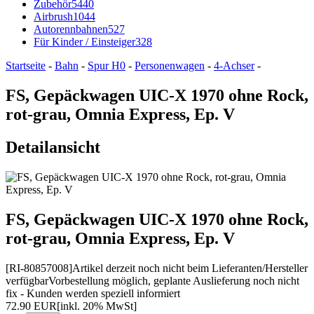
Zubehör
5440
Airbrush
1044
Autorennbahnen
527
Für Kinder / Einsteiger
328
Startseite
-
Bahn
-
Spur H0
-
Personenwagen
-
4-Achser
-
FS, Gepäckwagen UIC-X 1970 ohne Rock,
rot-grau, Omnia Express, Ep. V
Detailansicht
FS, Gepäckwagen UIC-X 1970 ohne Rock,
rot-grau, Omnia Express, Ep. V
[RI-80857008]
Artikel derzeit noch nicht beim Lieferanten/Hersteller
verfügbar
Vorbestellung möglich, geplante Auslieferung noch nicht
fix - Kunden werden speziell informiert
72.90 EUR
[inkl. 20% MwSt]