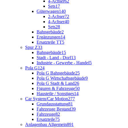
4-Achser
62
Sets
17
Güterwagen
140
2-Achser
72
4-Achser
40
Sets
28
Bahngebäude
2
Ergänzungen
14
Ersatzteile TT
5
Spur Z
33
Bahngebäude
15
Stadt - Land - Dorf
13
Industrie - Gewerbe - Handel
5
Pola G
124
Pola G Bahngebäude
25
Pola G Wirtschaftsgebäude
9
Pola G Stadt & Land
26
Figuren & Fahrzeuge
50
Hausteile / Sonstiges
14
Car System/Car Motion
277
Grundausstattung
81
Fahrzeuge Bestand
39
Fahrzeuge
82
Ersatzteile
75
Anlagenbau Allgemein
891