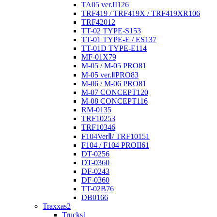
TA05 ver.II
126
TRF419 / TRF419X / TRF419XR
106
TRF420
12
TT-02 TYPE-S
153
TT-01 TYPE-E / ES
137
TT-01D TYPE-E
114
MF-01X
79
M-05 / M-05 PRO
81
M-05 ver.ⅡPRO
83
M-06 / M-06 PRO
81
M-07 CONCEPT
120
M-08 CONCEPT
116
RM-01
35
TRF102
53
TRF103
46
F104VerⅡ/ TRF101
51
F104 / F104 PROII
61
DT-02
56
DT-03
60
DF-02
43
DF-03
60
TT-02B
76
DB01
66
Traxxas
2
Trucks
1