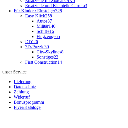
Ersatzteile für Slotcars SX
5
Ersatzteile und Kleinteile Carrera
3
Für Kinder / Einsteiger
328
Easy Klick
258
Autos
37
Militär
140
Schiffe
16
Flugzeuge
65
DIY
26
3D-Puzzle
30
City-Skylines
8
Sonstiges
22
First Construction
14
unser Service
Lieferung
Datenschutz
Zahlung
Widerruf
Bonusprogramm
Flyer/Kataloge