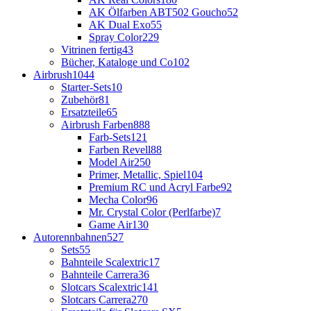
AK Ölfarben ABT502 Goucho
52
AK Dual Exo
55
Spray Color
229
Vitrinen fertig
43
Bücher, Kataloge und Co
102
Airbrush
1044
Starter-Sets
10
Zubehör
81
Ersatzteile
65
Airbrush Farben
888
Farb-Sets
121
Farben Revell
88
Model Air
250
Primer, Metallic, Spiel
104
Premium RC und Acryl Farbe
92
Mecha Color
96
Mr. Crystal Color (Perlfarbe)
7
Game Air
130
Autorennbahnen
527
Sets
55
Bahnteile Scalextric
17
Bahnteile Carrera
36
Slotcars Scalextric
141
Slotcars Carrera
270