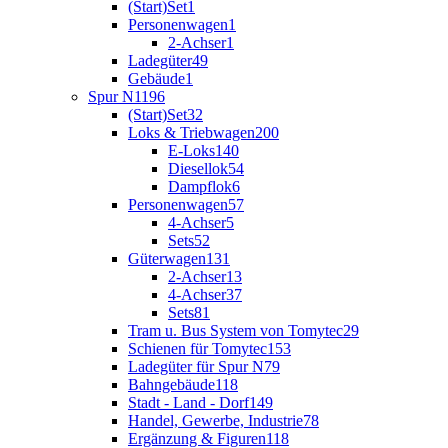
(Start)Set
1
Personenwagen
1
2-Achser
1
Ladegüter
49
Gebäude
1
Spur N
1196
(Start)Set
32
Loks & Triebwagen
200
E-Loks
140
Diesellok
54
Dampflok
6
Personenwagen
57
4-Achser
5
Sets
52
Güterwagen
131
2-Achser
13
4-Achser
37
Sets
81
Tram u. Bus System von Tomytec
29
Schienen für Tomytec
153
Ladegüter für Spur N
79
Bahngebäude
118
Stadt - Land - Dorf
149
Handel, Gewerbe, Industrie
78
Ergänzung & Figuren
118