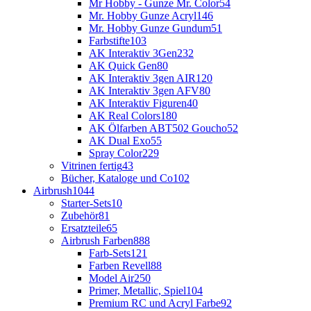
Mr Hobby - Gunze Mr. Color
54
Mr. Hobby Gunze Acryl
146
Mr. Hobby Gunze Gundum
51
Farbstifte
103
AK Interaktiv 3Gen
232
AK Quick Gen
80
AK Interaktiv 3gen AIR
120
AK Interaktiv 3gen AFV
80
AK Interaktiv Figuren
40
AK Real Colors
180
AK Ölfarben ABT502 Goucho
52
AK Dual Exo
55
Spray Color
229
Vitrinen fertig
43
Bücher, Kataloge und Co
102
Airbrush
1044
Starter-Sets
10
Zubehör
81
Ersatzteile
65
Airbrush Farben
888
Farb-Sets
121
Farben Revell
88
Model Air
250
Primer, Metallic, Spiel
104
Premium RC und Acryl Farbe
92