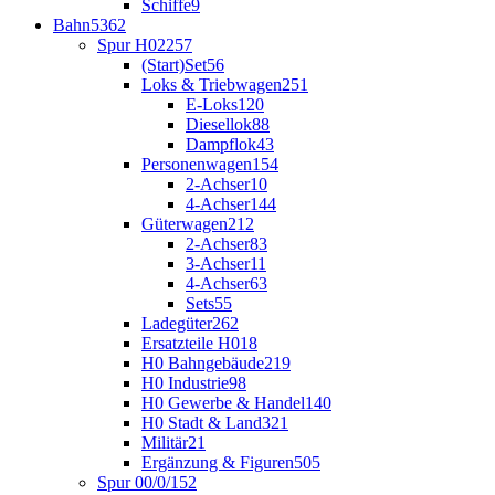
Schiffe
9
Bahn
5362
Spur H0
2257
(Start)Set
56
Loks & Triebwagen
251
E-Loks
120
Diesellok
88
Dampflok
43
Personenwagen
154
2-Achser
10
4-Achser
144
Güterwagen
212
2-Achser
83
3-Achser
11
4-Achser
63
Sets
55
Ladegüter
262
Ersatzteile H0
18
H0 Bahngebäude
219
H0 Industrie
98
H0 Gewerbe & Handel
140
H0 Stadt & Land
321
Militär
21
Ergänzung & Figuren
505
Spur 00/0/1
52