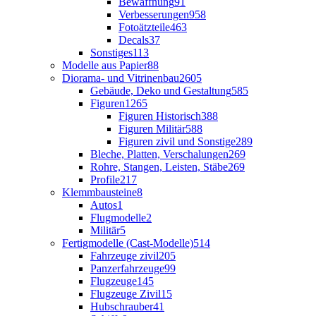
Bewaffnung
91
Verbesserungen
958
Fotoätzteile
463
Decals
37
Sonstiges
113
Modelle aus Papier
88
Diorama- und Vitrinenbau
2605
Gebäude, Deko und Gestaltung
585
Figuren
1265
Figuren Historisch
388
Figuren Militär
588
Figuren zivil und Sonstige
289
Bleche, Platten, Verschalungen
269
Rohre, Stangen, Leisten, Stäbe
269
Profile
217
Klemmbausteine
8
Autos
1
Flugmodelle
2
Militär
5
Fertigmodelle (Cast-Modelle)
514
Fahrzeuge zivil
205
Panzerfahrzeuge
99
Flugzeuge
145
Flugzeuge Zivil
15
Hubschrauber
41