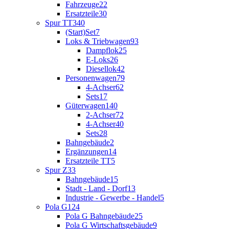
Fahrzeuge
22
Ersatzteile
30
Spur TT
340
(Start)Set
7
Loks & Triebwagen
93
Dampflok
25
E-Loks
26
Diesellok
42
Personenwagen
79
4-Achser
62
Sets
17
Güterwagen
140
2-Achser
72
4-Achser
40
Sets
28
Bahngebäude
2
Ergänzungen
14
Ersatzteile TT
5
Spur Z
33
Bahngebäude
15
Stadt - Land - Dorf
13
Industrie - Gewerbe - Handel
5
Pola G
124
Pola G Bahngebäude
25
Pola G Wirtschaftsgebäude
9