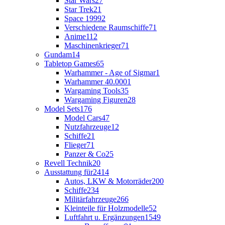
Star Wars
27
Star Trek
21
Space 1999
2
Verschiedene Raumschiffe
71
Anime
112
Maschinenkrieger
71
Gundam
14
Tabletop Games
65
Warhammer - Age of Sigmar
1
Warhammer 40.000
1
Wargaming Tools
35
Wargaming Figuren
28
Model Sets
176
Model Cars
47
Nutzfahrzeuge
12
Schiffe
21
Flieger
71
Panzer & Co
25
Revell Technik
20
Ausstattung für
2414
Autos, LKW & Motorräder
200
Schiffe
234
Militärfahrzeuge
266
Kleinteile für Holzmodelle
52
Luftfahrt u. Ergänzungen
1549