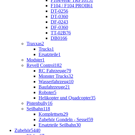
F104VerⅡ/ TRF101
51
F104 / F104 PROII
61
DT-02
56
DT-03
60
DF-02
43
DF-03
60
TT-02B
76
DB01
66
Traxxas
2
Trucks
1
Ersatzteile
1
Modster
1
Revell Control
182
RC Fahrzeuge
79
Monster Trucks
32
Wasserfahrzeug
10
Baufahrzeuge
21
Roboter
5
Helikopter und Quadcopter
35
Pistenbully
16
Seilbahn
118
Komplettsets
29
Zubehör Gondeln - Sessel
59
Ersatzteile Seilbahn
30
Zubehör
5440