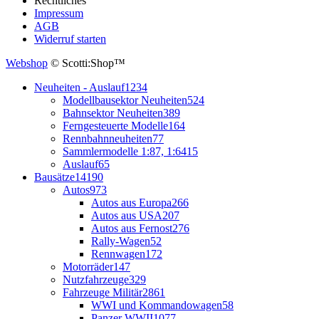
Rechtliches
Impressum
AGB
Widerruf starten
Webshop
© Scotti:Shop™
Neuheiten - Auslauf
1234
Modellbausektor Neuheiten
524
Bahnsektor Neuheiten
389
Ferngesteuerte Modelle
164
Rennbahnneuheiten
77
Sammlermodelle 1:87, 1:64
15
Auslauf
65
Bausätze
14190
Autos
973
Autos aus Europa
266
Autos aus USA
207
Autos aus Fernost
276
Rally-Wagen
52
Rennwagen
172
Motorräder
147
Nutzfahrzeuge
329
Fahrzeuge Militär
2861
WWI und Kommandowagen
58
Panzer WWII
1077