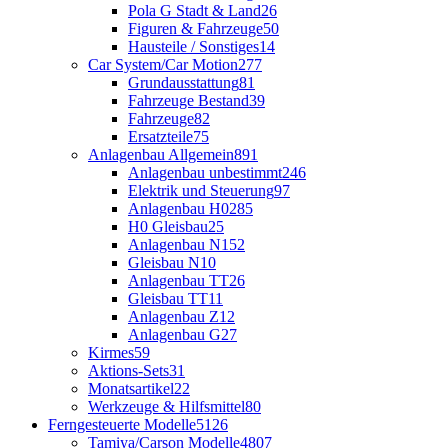
Pola G Stadt & Land
26
Figuren & Fahrzeuge
50
Hausteile / Sonstiges
14
Car System/Car Motion
277
Grundausstattung
81
Fahrzeuge Bestand
39
Fahrzeuge
82
Ersatzteile
75
Anlagenbau Allgemein
891
Anlagenbau unbestimmt
246
Elektrik und Steuerung
97
Anlagenbau H0
285
H0 Gleisbau
25
Anlagenbau N
152
Gleisbau N
10
Anlagenbau TT
26
Gleisbau TT
11
Anlagenbau Z
12
Anlagenbau G
27
Kirmes
59
Aktions-Sets
31
Monatsartikel
22
Werkzeuge & Hilfsmittel
80
Ferngesteuerte Modelle
5126
Tamiya/Carson Modelle
4807