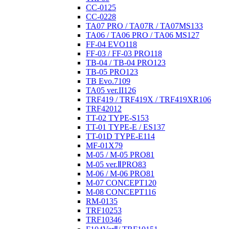
CC-01
25
CC-02
28
TA07 PRO / TA07R / TA07MS
133
TA06 / TA06 PRO / TA06 MS
127
FF-04 EVO
118
FF-03 / FF-03 PRO
118
TB-04 / TB-04 PRO
123
TB-05 PRO
123
TB Evo.7
109
TA05 ver.II
126
TRF419 / TRF419X / TRF419XR
106
TRF420
12
TT-02 TYPE-S
153
TT-01 TYPE-E / ES
137
TT-01D TYPE-E
114
MF-01X
79
M-05 / M-05 PRO
81
M-05 ver.ⅡPRO
83
M-06 / M-06 PRO
81
M-07 CONCEPT
120
M-08 CONCEPT
116
RM-01
35
TRF102
53
TRF103
46