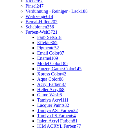
Kleber
67
Pinsel
247
Verdünnung - Reiniger - Lack
188
Werkzeuge
614
Bemal-Hilfen
202
Schablonen
256
Farben-Welt
3721
Farb-Sets
618
Effekte
365
Pigmente
52
Email Color
87
Enamel
109
Model Color
185
Panzer, Game-Color
145
Xpress Color
42
Aqua Color
88
Acryl Farben
87
Heller Acryl
68
Game Wash
6
Tamiya Acryl
111
Lacquer Paints
82
Tamiya AS- Farben
32
Tamiya PS Farben
64
Italeri Acryl Farben
81
ICM ACRYL Farben
77