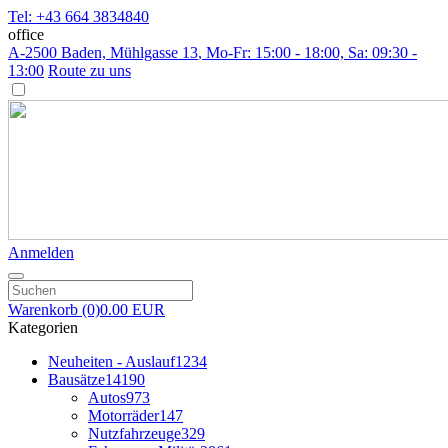
Tel: +43 664 3834840
office
A-2500 Baden, Mühlgasse 13
, Mo-Fr: 15:00 - 18:00, Sa: 09:30 -
13:00
Route zu uns
Anmelden
Warenkorb
(0)
0.00 EUR
Kategorien
Neuheiten - Auslauf
1234
Bausätze
14190
Autos
973
Motorräder
147
Nutzfahrzeuge
329