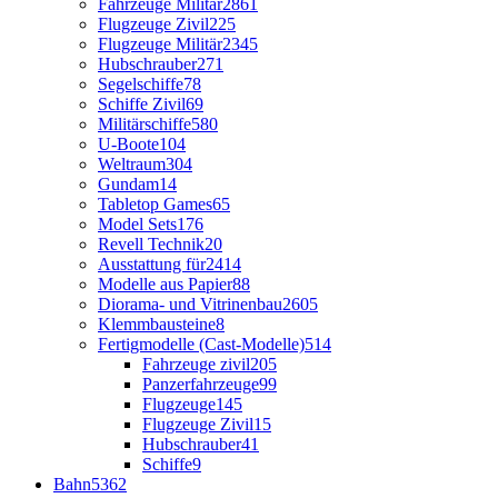
Fahrzeuge Militär
2861
Flugzeuge Zivil
225
Flugzeuge Militär
2345
Hubschrauber
271
Segelschiffe
78
Schiffe Zivil
69
Militärschiffe
580
U-Boote
104
Weltraum
304
Gundam
14
Tabletop Games
65
Model Sets
176
Revell Technik
20
Ausstattung für
2414
Modelle aus Papier
88
Diorama- und Vitrinenbau
2605
Klemmbausteine
8
Fertigmodelle (Cast-Modelle)
514
Fahrzeuge zivil
205
Panzerfahrzeuge
99
Flugzeuge
145
Flugzeuge Zivil
15
Hubschrauber
41
Schiffe
9
Bahn
5362