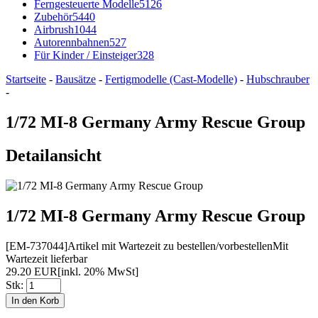
Ferngesteuerte Modelle
5126
Zubehör
5440
Airbrush
1044
Autorennbahnen
527
Für Kinder / Einsteiger
328
Startseite
-
Bausätze
-
Fertigmodelle (Cast-Modelle)
-
Hubschrauber
-
1/72 MI-8 Germany Army Rescue Group
Detailansicht
1/72 MI-8 Germany Army Rescue Group
[EM-737044]
Artikel mit Wartezeit zu bestellen/vorbestellen
Mit
Wartezeit lieferbar
29.20 EUR
[inkl. 20% MwSt]
Stk: