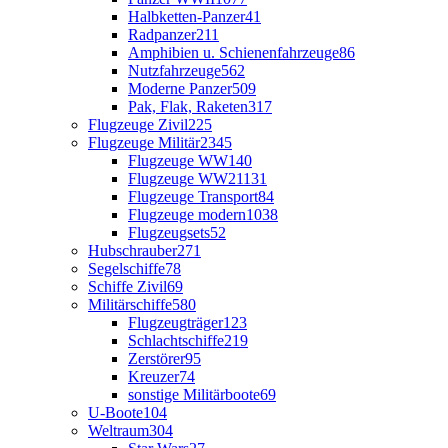
Halbketten-Panzer
41
Radpanzer
211
Amphibien u. Schienenfahrzeuge
86
Nutzfahrzeuge
562
Moderne Panzer
509
Pak, Flak, Raketen
317
Flugzeuge Zivil
225
Flugzeuge Militär
2345
Flugzeuge WW1
40
Flugzeuge WW2
1131
Flugzeuge Transport
84
Flugzeuge modern
1038
Flugzeugsets
52
Hubschrauber
271
Segelschiffe
78
Schiffe Zivil
69
Militärschiffe
580
Flugzeugträger
123
Schlachtschiffe
219
Zerstörer
95
Kreuzer
74
sonstige Militärboote
69
U-Boote
104
Weltraum
304