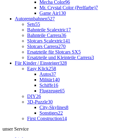
Mecha Color
96
Mr. Crystal Color (Perlfarbe)
7
Game Air
130
Autorennbahnen
527
Sets
55
Bahnteile Scalextric
17
Bahnteile Carrera
36
Slotcars Scalextric
141
Slotcars Carrera
270
Ersatzteile für Slotcars SX
5
Ersatzteile und Kleinteile Carrera
3
Für Kinder / Einsteiger
328
Easy Klick
258
Autos
37
Militär
140
Schiffe
16
Flugzeuge
65
DIY
26
3D-Puzzle
30
City-Skylines
8
Sonstiges
22
First Construction
14
unser Service