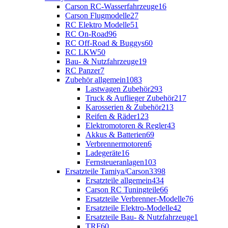
Carson RC-Wasserfahrzeuge
16
Carson Flugmodelle
27
RC Elektro Modelle
51
RC On-Road
96
RC Off-Road & Buggys
60
RC LKW
50
Bau- & Nutzfahrzeuge
19
RC Panzer
7
Zubehör allgemein
1083
Lastwagen Zubehör
293
Truck & Auflieger Zubehör
217
Karosserien & Zubehör
213
Reifen & Räder
123
Elektromotoren & Regler
43
Akkus & Batterien
69
Verbrennermotoren
6
Ladegeräte
16
Fernsteueranlagen
103
Ersatzteile Tamiya/Carson
3398
Ersatzteile allgemein
434
Carson RC Tuningteile
66
Ersatzteile Verbrenner-Modelle
76
Ersatzteile Elektro-Modelle
42
Ersatzteile Bau- & Nutzfahrzeuge
1
TRF
60