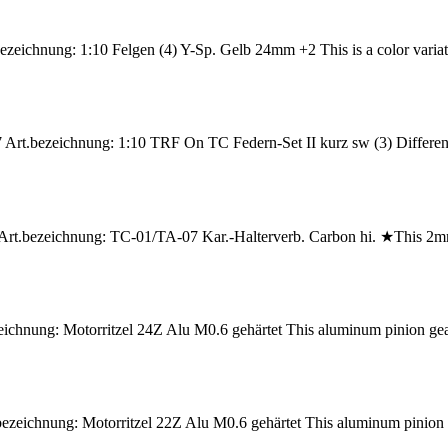
zeichnung: 1:10 Felgen (4) Y-Sp. Gelb 24mm +2 This is a color variati
Art.bezeichnung: 1:10 TRF On TC Federn-Set II kurz sw (3) Different s
rt.bezeichnung: TC-01/TA-07 Kar.-Halterverb. Carbon hi. ★This 2mm th
chnung: Motorritzel 24Z Alu M0.6 gehärtet This aluminum pinion gear i
zeichnung: Motorritzel 22Z Alu M0.6 gehärtet This aluminum pinion gea