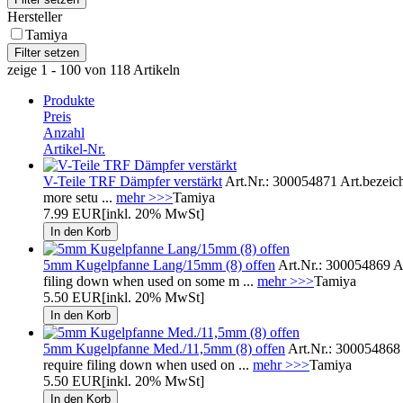
Hersteller
Tamiya
zeige 1 - 100 von 118 Artikeln
Produkte
Preis
Anzahl
Artikel-Nr.
V-Teile TRF Dämpfer verstärkt
Art.Nr.: 300054871 Art.bezeich
more setu ...
mehr >>>
Tamiya
7.99 EUR
[inkl. 20% MwSt]
5mm Kugelpfanne Lang/15mm (8) offen
Art.Nr.: 300054869 A
filing down when used on some m ...
mehr >>>
Tamiya
5.50 EUR
[inkl. 20% MwSt]
5mm Kugelpfanne Med./11,5mm (8) offen
Art.Nr.: 300054868
require filing down when used on ...
mehr >>>
Tamiya
5.50 EUR
[inkl. 20% MwSt]