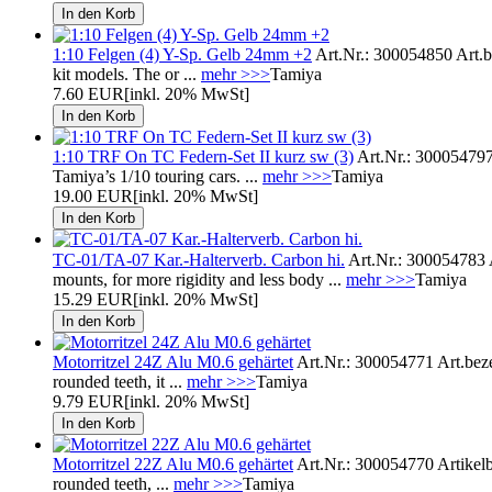
1:10 Felgen (4) Y-Sp. Gelb 24mm +2
Art.Nr.: 300054850 Art.be
kit models. The or ...
mehr >>>
Tamiya
7.60 EUR
[inkl. 20% MwSt]
1:10 TRF On TC Federn-Set II kurz sw (3)
Art.Nr.: 300054797 
Tamiya’s 1/10 touring cars. ...
mehr >>>
Tamiya
19.00 EUR
[inkl. 20% MwSt]
TC-01/TA-07 Kar.-Halterverb. Carbon hi.
Art.Nr.: 300054783 A
mounts, for more rigidity and less body ...
mehr >>>
Tamiya
15.29 EUR
[inkl. 20% MwSt]
Motorritzel 24Z Alu M0.6 gehärtet
Art.Nr.: 300054771 Art.bezei
rounded teeth, it ...
mehr >>>
Tamiya
9.79 EUR
[inkl. 20% MwSt]
Motorritzel 22Z Alu M0.6 gehärtet
Art.Nr.: 300054770 Artikelbe
rounded teeth, ...
mehr >>>
Tamiya