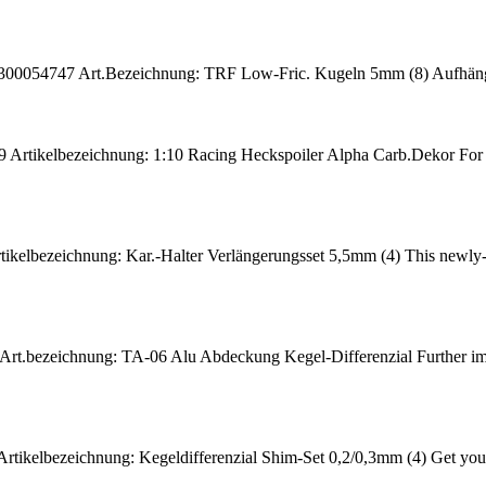
300054747 Art.Bezeichnung: TRF Low-Fric. Kugeln 5mm (8) Aufhäng
Artikelbezeichnung: 1:10 Racing Heckspoiler Alpha Carb.Dekor For touri
ikelbezeichnung: Kar.-Halter Verlängerungsset 5,5mm (4) This newly-
rt.bezeichnung: TA-06 Alu Abdeckung Kegel-Differenzial Further improve
rtikelbezeichnung: Kegeldifferenzial Shim-Set 0,2/0,3mm (4) Get your g