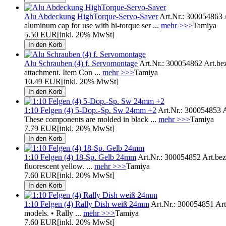
Alu Abdeckung HighTorque-Servo-Saver
Art.Nr.: 300054863 A
aluminum cap for use with hi-torque ser ...
mehr >>>
Tamiya
5.50 EUR
[inkl. 20% MwSt]
Alu Schrauben (4) f. Servomontage
Art.Nr.: 300054862 Art.bez
attachment. Item Con ...
mehr >>>
Tamiya
10.49 EUR
[inkl. 20% MwSt]
1:10 Felgen (4) 5-Dop.-Sp. Sw 24mm +2
Art.Nr.: 300054853 A
These components are molded in black ...
mehr >>>
Tamiya
7.79 EUR
[inkl. 20% MwSt]
1:10 Felgen (4) 18-Sp. Gelb 24mm
Art.Nr.: 300054852 Art.beze
fluorescent yellow. ...
mehr >>>
Tamiya
7.60 EUR
[inkl. 20% MwSt]
1:10 Felgen (4) Rally Dish weiß 24mm
Art.Nr.: 300054851 Art
models. • Rally ...
mehr >>>
Tamiya
7.60 EUR
[inkl. 20% MwSt]