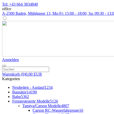
Tel: +43 664 3834840
office
A-2500 Baden, Mühlgasse 13
, Mo-Fr: 15:00 - 18:00, Sa: 09:30 - 13:
Anmelden
Warenkorb
(0)
0.00 EUR
Kategorien
Neuheiten - Auslauf
1234
Bausätze
14190
Bahn
5362
Ferngesteuerte Modelle
5126
Tamiya/Carson Modelle
4807
Carson RC-Wasserfahrzeuge
16