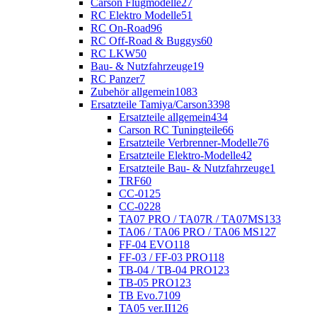
Carson Flugmodelle
27
RC Elektro Modelle
51
RC On-Road
96
RC Off-Road & Buggys
60
RC LKW
50
Bau- & Nutzfahrzeuge
19
RC Panzer
7
Zubehör allgemein
1083
Ersatzteile Tamiya/Carson
3398
Ersatzteile allgemein
434
Carson RC Tuningteile
66
Ersatzteile Verbrenner-Modelle
76
Ersatzteile Elektro-Modelle
42
Ersatzteile Bau- & Nutzfahrzeuge
1
TRF
60
CC-01
25
CC-02
28
TA07 PRO / TA07R / TA07MS
133
TA06 / TA06 PRO / TA06 MS
127
FF-04 EVO
118
FF-03 / FF-03 PRO
118
TB-04 / TB-04 PRO
123
TB-05 PRO
123
TB Evo.7
109
TA05 ver.II
126