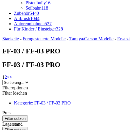
Pistenbully
16
Seilbahn
118
Zubehör
5440
Airbrush
1044
Autorennbahnen
527
Für Kinder / Einsteiger
328
Startseite
-
Ferngesteuerte Modelle
-
Tamiya/Carson Modelle
-
Ersatz
FF-03 / FF-03 PRO
FF-03 / FF-03 PRO
1
2
>>
Filteroptionen
Filter löschen
Kategorie: FF-03 / FF-03 PRO
Preis
Lagerstand