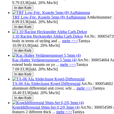
9.79 EUR
[inkl. 20% MwSt]
TRF Low-Fric. Kugeln 5mm (8) Aufhängung
Artikelnummer: 
8.99 EUR
[inkl. 20% MwSt]
1:10 Racing Heckspoiler Alpha Carb.Dekor
Art.Nr.: 300054729 
body in terms of styling and ...
mehr >>>
Tamiya
10.99 EUR
[inkl. 20% MwSt]
Kar.-Halter Verlängerungsset 5,5mm (4)
Art.Nr.: 300054604 Art
extend body mounts on yo ...
mehr >>>
Tamiya
7.69 EUR
[inkl. 20% MwSt]
TA-06 Alu Abdeckung Kegel-Differenzial
Art.Nr.: 300054602 A
aluminum differential unit cover, whi ...
mehr >>>
Tamiya
18.49 EUR
[inkl. 20% MwSt]
Kegeldifferenzial Shim-Set 0,2/0,3mm (4)
Art.Nr.: 300054589 A
features 2 different thick ...
mehr >>>
Tamiya