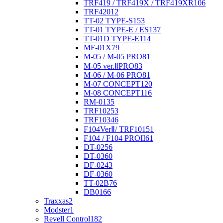
TRF419 / TRF419X / TRF419XR
106
TRF420
12
TT-02 TYPE-S
153
TT-01 TYPE-E / ES
137
TT-01D TYPE-E
114
MF-01X
79
M-05 / M-05 PRO
81
M-05 ver.ⅡPRO
83
M-06 / M-06 PRO
81
M-07 CONCEPT
120
M-08 CONCEPT
116
RM-01
35
TRF102
53
TRF103
46
F104VerⅡ/ TRF101
51
F104 / F104 PROII
61
DT-02
56
DT-03
60
DF-02
43
DF-03
60
TT-02B
76
DB01
66
Traxxas
2
Modster
1
Revell Control
182