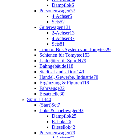
Dampflok
6
Personenwagen
57
4-Achser
5
Sets
52
Güterwagen
131
2-Achser
13
4-Achser
37
Sets
81
Tram u. Bus System von Tomytec
29
Schienen für Tomytec
153
Ladegüter für Spur N
79
Bahngebäude
118
Stadt - Land - Dorf
149
Handel, Gewerbe, Industrie
78
Ergänzung & Figuren
118
Fahrzeuge
22
Ersatzteile
30
Spur TT
340
(Start)Set
7
Loks & Triebwagen
93
Dampflok
25
E-Loks
26
Diesellok
42
Personenwagen
79