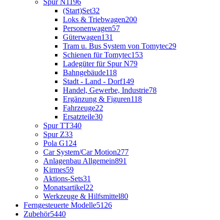
Spur N
1196
(Start)Set
32
Loks & Triebwagen
200
Personenwagen
57
Güterwagen
131
Tram u. Bus System von Tomytec
29
Schienen für Tomytec
153
Ladegüter für Spur N
79
Bahngebäude
118
Stadt - Land - Dorf
149
Handel, Gewerbe, Industrie
78
Ergänzung & Figuren
118
Fahrzeuge
22
Ersatzteile
30
Spur TT
340
Spur Z
33
Pola G
124
Car System/Car Motion
277
Anlagenbau Allgemein
891
Kirmes
59
Aktions-Sets
31
Monatsartikel
22
Werkzeuge & Hilfsmittel
80
Ferngesteuerte Modelle
5126
Zubehör
5440