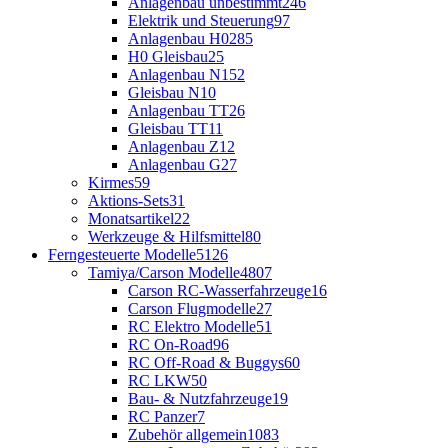
Anlagenbau unbestimmt
246
Elektrik und Steuerung
97
Anlagenbau H0
285
H0 Gleisbau
25
Anlagenbau N
152
Gleisbau N
10
Anlagenbau TT
26
Gleisbau TT
11
Anlagenbau Z
12
Anlagenbau G
27
Kirmes
59
Aktions-Sets
31
Monatsartikel
22
Werkzeuge & Hilfsmittel
80
Ferngesteuerte Modelle
5126
Tamiya/Carson Modelle
4807
Carson RC-Wasserfahrzeuge
16
Carson Flugmodelle
27
RC Elektro Modelle
51
RC On-Road
96
RC Off-Road & Buggys
60
RC LKW
50
Bau- & Nutzfahrzeuge
19
RC Panzer
7
Zubehör allgemein
1083