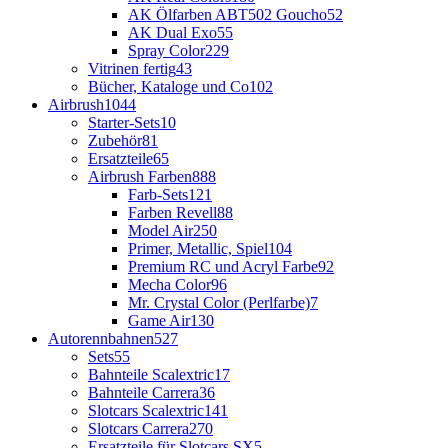
AK Ölfarben ABT502 Goucho
52
AK Dual Exo
55
Spray Color
229
Vitrinen fertig
43
Bücher, Kataloge und Co
102
Airbrush
1044
Starter-Sets
10
Zubehör
81
Ersatzteile
65
Airbrush Farben
888
Farb-Sets
121
Farben Revell
88
Model Air
250
Primer, Metallic, Spiel
104
Premium RC und Acryl Farbe
92
Mecha Color
96
Mr. Crystal Color (Perlfarbe)
7
Game Air
130
Autorennbahnen
527
Sets
55
Bahnteile Scalextric
17
Bahnteile Carrera
36
Slotcars Scalextric
141
Slotcars Carrera
270
Ersatzteile für Slotcars SX
5