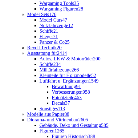
Wargaming Tools
35
Wargaming Figuren
28
Model Sets
176
Model Cars
47
Nutzfahrzeuge
12
Schiffe
21
Flieger
71
Panzer & Co
25
Revell Technik
20
Ausstattung für
2414
Autos, LKW & Motorräder
200
Schiffe
234
Militärfahrzeuge
266
Kleinteile für Holzmodelle
52
Luftfahrt u. Ergänzungen
1549
Bewaffnung
91
Verbesserungen
958
Fotoätzteile
463
Decals
37
Sonstiges
113
Modelle aus Papier
88
Diorama- und Vitrinenbau
2605
Gebäude, Deko und Gestaltung
585
Figuren
1265
Figuren Historisch
388