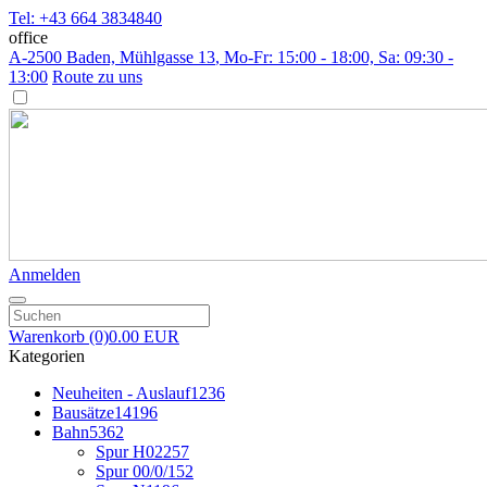
Tel: +43 664 3834840
office
A-2500 Baden, Mühlgasse 13
, Mo-Fr: 15:00 - 18:00, Sa: 09:30 -
13:00
Route zu uns
Anmelden
Warenkorb
(0)
0.00 EUR
Kategorien
Neuheiten - Auslauf
1236
Bausätze
14196
Bahn
5362
Spur H0
2257
Spur 00/0/1
52