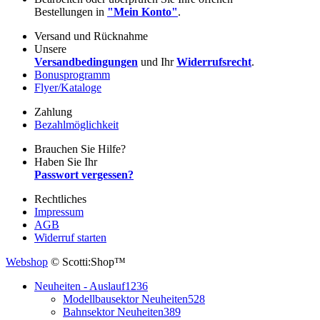
Bestellungen in
"Mein Konto"
.
Versand und Rücknahme
Unsere
Versandbedingungen
und Ihr
Widerrufsrecht
.
Bonusprogramm
Flyer/Kataloge
Zahlung
Bezahlmöglichkeit
Brauchen Sie Hilfe?
Haben Sie Ihr
Passwort vergessen?
Rechtliches
Impressum
AGB
Widerruf starten
Webshop
© Scotti:Shop™
Neuheiten - Auslauf
1236
Modellbausektor Neuheiten
528
Bahnsektor Neuheiten
389