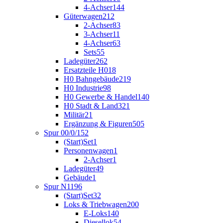
4-Achser
144
Güterwagen
212
2-Achser
83
3-Achser
11
4-Achser
63
Sets
55
Ladegüter
262
Ersatzteile H0
18
H0 Bahngebäude
219
H0 Industrie
98
H0 Gewerbe & Handel
140
H0 Stadt & Land
321
Militär
21
Ergänzung & Figuren
505
Spur 00/0/1
52
(Start)Set
1
Personenwagen
1
2-Achser
1
Ladegüter
49
Gebäude
1
Spur N
1196
(Start)Set
32
Loks & Triebwagen
200
E-Loks
140
Diesellok
54