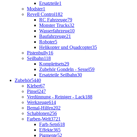
Ersatzteile
1
Modster
1
Revell Control
182
RC Fahrzeuge
79
Monster Trucks
32
Wasserfahrzeug
10
Baufahrzeuge
21
Roboter
5
Helikopter und Quadcopter
35
Pistenbully
16
Seilbahn
118
Komplettsets
29
Zubehör Gondeln - Sessel
59
Ersatzteile Seilbahn
30
Zubehör
5440
Kleber
67
Pinsel
247
Verdünnung - Reiniger - Lack
188
Werkzeuge
614
Bemal-Hilfen
202
Schablonen
256
Farben-Welt
3721
Farb-Sets
618
Effekte
365
Pigmente
52