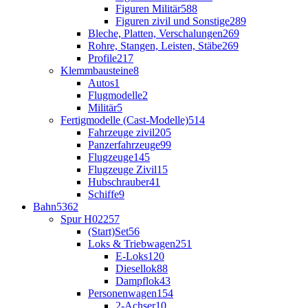
Figuren Militär
588
Figuren zivil und Sonstige
289
Bleche, Platten, Verschalungen
269
Rohre, Stangen, Leisten, Stäbe
269
Profile
217
Klemmbausteine
8
Autos
1
Flugmodelle
2
Militär
5
Fertigmodelle (Cast-Modelle)
514
Fahrzeuge zivil
205
Panzerfahrzeuge
99
Flugzeuge
145
Flugzeuge Zivil
15
Hubschrauber
41
Schiffe
9
Bahn
5362
Spur H0
2257
(Start)Set
56
Loks & Triebwagen
251
E-Loks
120
Diesellok
88
Dampflok
43
Personenwagen
154
2-Achser
10