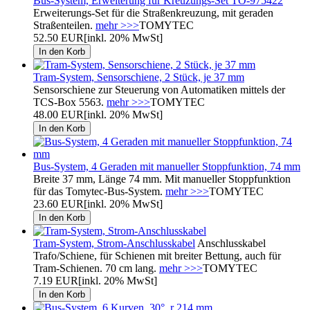
Bus-System, Erweiterung für Kreuzungs-Set TO-975422
Erweiterungs-Set für die Straßenkreuzung, mit geraden
Straßenteilen.
mehr >>>
TOMYTEC
52.50 EUR
[inkl. 20% MwSt]
Tram-System, Sensorschiene, 2 Stück, je 37 mm
Sensorschiene zur Steuerung von Automatiken mittels der
TCS-Box 5563.
mehr >>>
TOMYTEC
48.00 EUR
[inkl. 20% MwSt]
Bus-System, 4 Geraden mit manueller Stoppfunktion, 74 mm
Breite 37 mm, Länge 74 mm. Mit manueller Stoppfunktion
für das Tomytec-Bus-System.
mehr >>>
TOMYTEC
23.60 EUR
[inkl. 20% MwSt]
Tram-System, Strom-Anschlusskabel
Anschlusskabel
Trafo/Schiene, für Schienen mit breiter Bettung, auch für
Tram-Schienen. 70 cm lang.
mehr >>>
TOMYTEC
7.19 EUR
[inkl. 20% MwSt]