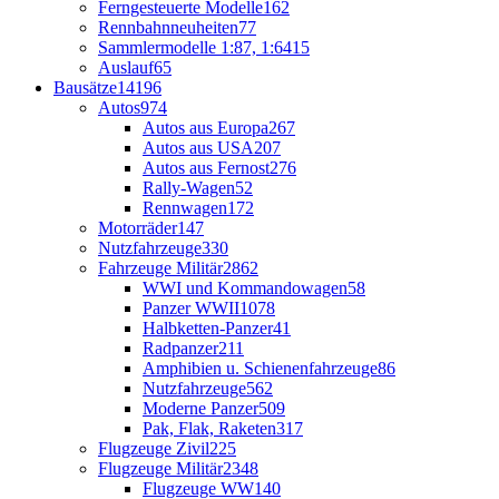
Ferngesteuerte Modelle
162
Rennbahnneuheiten
77
Sammlermodelle 1:87, 1:64
15
Auslauf
65
Bausätze
14196
Autos
974
Autos aus Europa
267
Autos aus USA
207
Autos aus Fernost
276
Rally-Wagen
52
Rennwagen
172
Motorräder
147
Nutzfahrzeuge
330
Fahrzeuge Militär
2862
WWI und Kommandowagen
58
Panzer WWII
1078
Halbketten-Panzer
41
Radpanzer
211
Amphibien u. Schienenfahrzeuge
86
Nutzfahrzeuge
562
Moderne Panzer
509
Pak, Flak, Raketen
317
Flugzeuge Zivil
225
Flugzeuge Militär
2348
Flugzeuge WW1
40