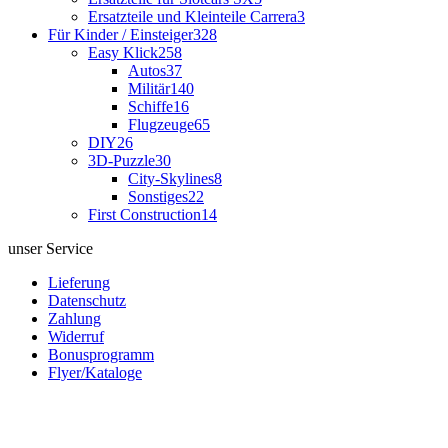
Ersatzteile und Kleinteile Carrera
3
Für Kinder / Einsteiger
328
Easy Klick
258
Autos
37
Militär
140
Schiffe
16
Flugzeuge
65
DIY
26
3D-Puzzle
30
City-Skylines
8
Sonstiges
22
First Construction
14
unser Service
Lieferung
Datenschutz
Zahlung
Widerruf
Bonusprogramm
Flyer/Kataloge