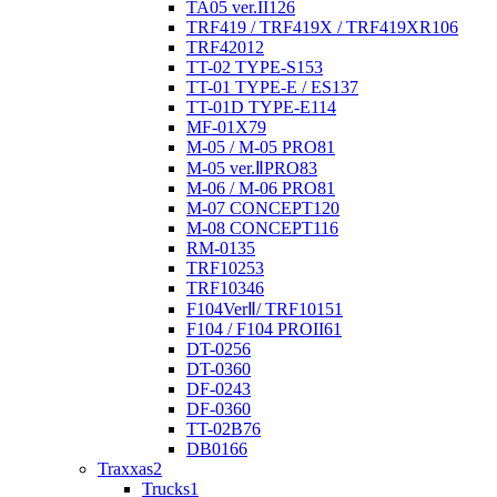
TA05 ver.II
126
TRF419 / TRF419X / TRF419XR
106
TRF420
12
TT-02 TYPE-S
153
TT-01 TYPE-E / ES
137
TT-01D TYPE-E
114
MF-01X
79
M-05 / M-05 PRO
81
M-05 ver.ⅡPRO
83
M-06 / M-06 PRO
81
M-07 CONCEPT
120
M-08 CONCEPT
116
RM-01
35
TRF102
53
TRF103
46
F104VerⅡ/ TRF101
51
F104 / F104 PROII
61
DT-02
56
DT-03
60
DF-02
43
DF-03
60
TT-02B
76
DB01
66
Traxxas
2
Trucks
1