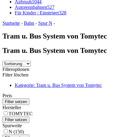
Airbrush
1044
Autorennbahnen
527
Für Kinder / Einsteiger
328
Startseite
-
Bahn
-
Spur N
-
Tram u. Bus System von Tomytec
Tram u. Bus System von Tomytec
Filteroptionen
Filter löschen
Kategorie: Tram u. Bus System von Tomytec
Preis
Hersteller
TOMYTEC
Spurweite
N (150)