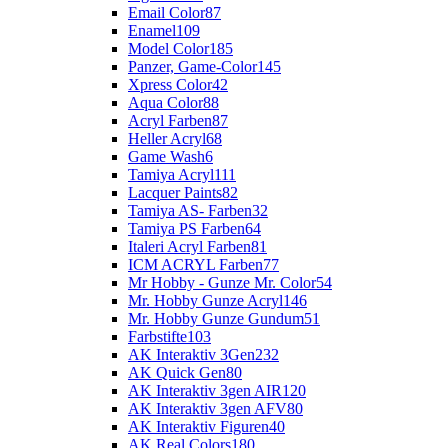
Email Color
87
Enamel
109
Model Color
185
Panzer, Game-Color
145
Xpress Color
42
Aqua Color
88
Acryl Farben
87
Heller Acryl
68
Game Wash
6
Tamiya Acryl
111
Lacquer Paints
82
Tamiya AS- Farben
32
Tamiya PS Farben
64
Italeri Acryl Farben
81
ICM ACRYL Farben
77
Mr Hobby - Gunze Mr. Color
54
Mr. Hobby Gunze Acryl
146
Mr. Hobby Gunze Gundum
51
Farbstifte
103
AK Interaktiv 3Gen
232
AK Quick Gen
80
AK Interaktiv 3gen AIR
120
AK Interaktiv 3gen AFV
80
AK Interaktiv Figuren
40
AK Real Colors
180