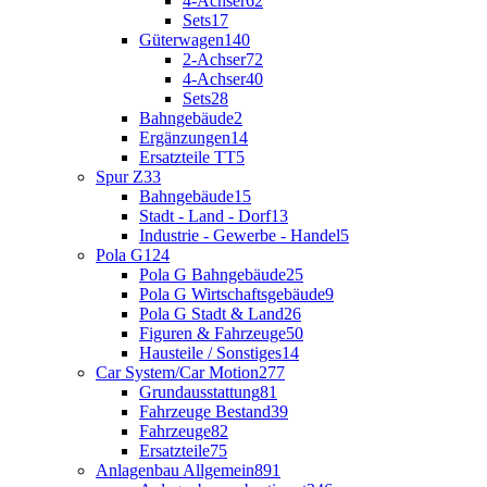
4-Achser
62
Sets
17
Güterwagen
140
2-Achser
72
4-Achser
40
Sets
28
Bahngebäude
2
Ergänzungen
14
Ersatzteile TT
5
Spur Z
33
Bahngebäude
15
Stadt - Land - Dorf
13
Industrie - Gewerbe - Handel
5
Pola G
124
Pola G Bahngebäude
25
Pola G Wirtschaftsgebäude
9
Pola G Stadt & Land
26
Figuren & Fahrzeuge
50
Hausteile / Sonstiges
14
Car System/Car Motion
277
Grundausstattung
81
Fahrzeuge Bestand
39
Fahrzeuge
82
Ersatzteile
75
Anlagenbau Allgemein
891