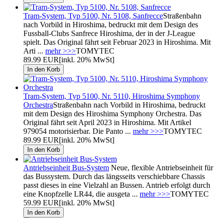
Tram-System, Typ 5100, Nr. 5108, Sanfrecce
Straßenbahn
nach Vorbild in Hiroshima, bedruckt mit dem Design des
Fussball-Clubs Sanfrece Hiroshima, der in der J-League
spielt. Das Original fährt seit Februar 2023 in Hiroshima. Mit
Arti ...
mehr >>>
TOMYTEC
89.99 EUR
[inkl. 20% MwSt]
Tram-System, Typ 5100, Nr. 5110, Hiroshima Symphony
Orchestra
Straßenbahn nach Vorbild in Hiroshima, bedruckt
mit dem Design des Hiroshima Symphony Orchestra. Das
Original fährt seit April 2023 in Hiroshima. Mit Artikel
979054 motorisierbar. Die Panto ...
mehr >>>
TOMYTEC
89.99 EUR
[inkl. 20% MwSt]
Antriebseinheit Bus-System
Neue, flexible Antriebseinheit für
das Bussystem. Durch das längsseits verschiebbare Chassis
passt dieses in eine Vielzahl an Bussen. Antrieb erfolgt durch
eine Knopfzelle LR44, die ausgeta ...
mehr >>>
TOMYTEC
59.99 EUR
[inkl. 20% MwSt]