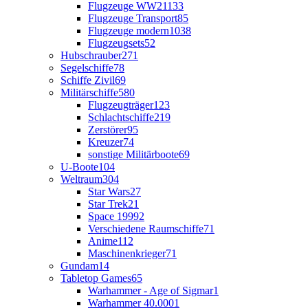
Flugzeuge WW2
1133
Flugzeuge Transport
85
Flugzeuge modern
1038
Flugzeugsets
52
Hubschrauber
271
Segelschiffe
78
Schiffe Zivil
69
Militärschiffe
580
Flugzeugträger
123
Schlachtschiffe
219
Zerstörer
95
Kreuzer
74
sonstige Militärboote
69
U-Boote
104
Weltraum
304
Star Wars
27
Star Trek
21
Space 1999
2
Verschiedene Raumschiffe
71
Anime
112
Maschinenkrieger
71
Gundam
14
Tabletop Games
65
Warhammer - Age of Sigmar
1
Warhammer 40.000
1