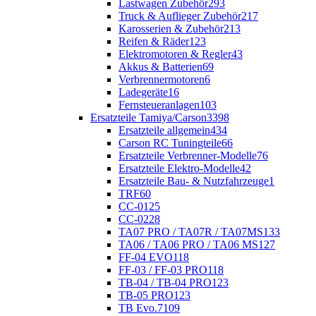
Lastwagen Zubehör
293
Truck & Auflieger Zubehör
217
Karosserien & Zubehör
213
Reifen & Räder
123
Elektromotoren & Regler
43
Akkus & Batterien
69
Verbrennermotoren
6
Ladegeräte
16
Fernsteueranlagen
103
Ersatzteile Tamiya/Carson
3398
Ersatzteile allgemein
434
Carson RC Tuningteile
66
Ersatzteile Verbrenner-Modelle
76
Ersatzteile Elektro-Modelle
42
Ersatzteile Bau- & Nutzfahrzeuge
1
TRF
60
CC-01
25
CC-02
28
TA07 PRO / TA07R / TA07MS
133
TA06 / TA06 PRO / TA06 MS
127
FF-04 EVO
118
FF-03 / FF-03 PRO
118
TB-04 / TB-04 PRO
123
TB-05 PRO
123
TB Evo.7
109