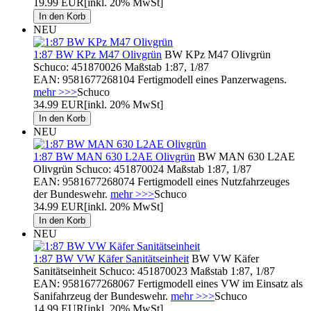
19.99 EUR
[inkl. 20% MwSt]
NEU
1:87 BW KPz M47 Olivgrün
BW KPz M47 Olivgrün
Schuco: 451870026 Maßstab 1:87, 1/87
EAN: 9581677268104 Fertigmodell eines Panzerwagens.
mehr >>>
Schuco
34.99 EUR
[inkl. 20% MwSt]
NEU
1:87 BW MAN 630 L2AE Olivgrün
BW MAN 630 L2AE
Olivgrün Schuco: 451870024 Maßstab 1:87, 1/87
EAN: 9581677268074 Fertigmodell eines Nutzfahrzeuges
der Bundeswehr.
mehr >>>
Schuco
34.99 EUR
[inkl. 20% MwSt]
NEU
1:87 BW VW Käfer Sanitätseinheit
BW VW Käfer
Sanitätseinheit Schuco: 451870023 Maßstab 1:87, 1/87
EAN: 9581677268067 Fertigmodell eines VW im Einsatz als
Sanifahrzeug der Bundeswehr.
mehr >>>
Schuco
14.99 EUR
[inkl. 20% MwSt]