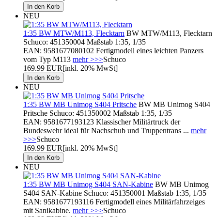
NEU
1:35 BW MTW/M113, Flecktarn
BW MTW/M113, Flecktarn
Schuco: 451350004 Maßstab 1:35, 1/35
EAN: 9581677080102 Fertigmodell eines leichten Panzers
vom Typ M113
mehr >>>
Schuco
169.99 EUR
[inkl. 20% MwSt]
NEU
1:35 BW MB Unimog S404 Pritsche
BW MB Unimog S404
Pritsche Schuco: 451350002 Maßstab 1:35, 1/35
EAN: 9581677193123 Klassischer Militärtruck der
Bundeswehr ideal für Nachschub und Truppentrans ...
mehr
>>>
Schuco
169.99 EUR
[inkl. 20% MwSt]
NEU
1:35 BW MB Unimog S404 SAN-Kabine
BW MB Unimog
S404 SAN-Kabine Schuco: 451350001 Maßstab 1:35, 1/35
EAN: 9581677193116 Fertigmodell eines Militärfahrzeiges
mit Sanikabine.
mehr >>>
Schuco