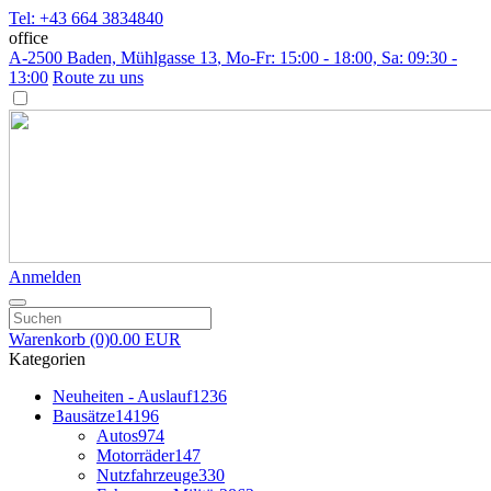
Tel: +43 664 3834840
office
A-2500 Baden, Mühlgasse 13
, Mo-Fr: 15:00 - 18:00, Sa: 09:30 -
13:00
Route zu uns
Anmelden
Warenkorb
(0)
0.00 EUR
Kategorien
Neuheiten - Auslauf
1236
Bausätze
14196
Autos
974
Motorräder
147
Nutzfahrzeuge
330