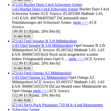
1/43 Bucher Duro I 4x4 Schweizer Armee
Bucher Duro I 4x4
Schweizer Armee ACE Arwico: 85.005566 Maßstab 1:43,
1/43 EAN: 4007684055667 DiCastmodell eines
Nutzfahrzeuges der Schweizer Armee.
mehr >>>
ACE
Arwico
199.00 EUR
[inkl. 20% MwSt]
1/43 Opel Senator B 3.0i Militärpolizei
Opel Senator B 3.0i
Militärpolizei ACE Arwico: 85.005562 Maßstab 1:43, 1/43
EAN: 8900672055624 Noch nicht ausgeliefert worden
bisher. Fertigmodell eines Opel S ...
mehr >>>
ACE Arwico
152.99 EUR
[inkl. 20% MwSt]
1/43 Opel Omega A2 Militärpolizei
Opel Omega A2
Militärpolizei ACE Arwico: 85.005557 Maßstab 1:43, 1/43
EAN: 8900672055570 DiCast Modell einer Militärstreife im
Opel Omega
mehr >>>
ACE Arwico
152.99 EUR
[inkl. 20% MwSt]