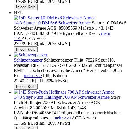
169.99 EUR
[inkl. 20% MwSt]
NEU
1/43 Saurer 10 DM 6x6 Schweizer Armee
Saurer 10 DM 6x6
Schweizer Armee ACE: 85005569 Maßstab 1:43, 1/43
EAN: 7640138250149 Fertigmodell aus Resin.
mehr
>>>
ACE Arwico
239.99 EUR
[inkl. 20% MwSt]
Schützenpanzer
Schützenpanzer Tillig: 78226 Spur H0,
Maßstab 1:87, 1/87 EAN: 4012501782268 Schützenpanzer
BMP-1 „Tschechoslowakische Armee“ Herbstneuheit 2025
Er ...
mehr >>>
Tillig Bahnen
22.40 EUR
[inkl. 20% MwSt]
1/43 Steyr-Puch Haflinger 700 AP Schweizer Armee
Steyr-
Puch Haflinger 700 AP Schweizer Armee ACE
Arwico: 85.005567 Maßstab 1:43, 1/43
EAN: 4007684055674 Fertigmodell eines österreichischen
Qualitätsproduktes ...
mehr >>>
ACE Arwico
137.99 EUR
[inkl. 20% MwSt]