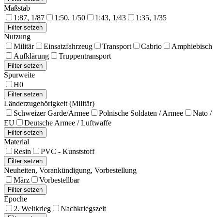
Maßstab
1:87, 1/87
1:50, 1/50
1:43, 1/43
1:35, 1/35
Nutzung
Militär
Einsatzfahrzeug
Transport
Cabrio
Amphiebisch
Aufklärung
Truppentransport
Spurweite
H0
Länderzugehörigkeit (Militär)
Schweizer Garde/Armee
Polnische Soldaten / Armee
Nato /
EU
Deutsche Armee / Luftwaffe
Material
Resin
PVC - Kunststoff
Neuheiten, Vorankündigung, Vorbestellung
März
Vorbestellbar
Epoche
2. Weltkrieg
Nachkriegszeit