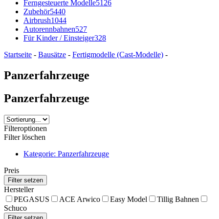
Ferngesteuerte Modelle
5126
Zubehör
5440
Airbrush
1044
Autorennbahnen
527
Für Kinder / Einsteiger
328
Startseite
-
Bausätze
-
Fertigmodelle (Cast-Modelle)
-
Panzerfahrzeuge
Panzerfahrzeuge
Filteroptionen
Filter löschen
Kategorie: Panzerfahrzeuge
Preis
Hersteller
PEGASUS
ACE Arwico
Easy Model
Tillig Bahnen
Schuco