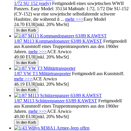
1/72 SU 152 (early)
Fertigmodell eines sowjetischen WWII
Panzers. Easy Model: 35134 Maßstab: 1:72, 1/72 Die SU-152
(СУ-152) war eine sowjetische selbstfahrende schwere
Haubitze, die während d ...
mehr >>>
Easy Model
24.70 EUR
[inkl. 20% MwSt]
1/87 M113 Kommandopanzer 63/89 KAWEST
Fertigmodell
aus Kunststoff eines Truppentransporters aus den 1960er
Jahren.
mehr >>>
ACE Arwico
49.00 EUR
[inkl. 20% MwSt]
1/87 VW T3 Militärtransporter
Fertigmodell aus Kunststoff.
mehr >>>
ACE Arwico
46.19 EUR
[inkl. 20% MwSt]
1/87 M113 Schützenpanzer 63/89 KAWEST
Fertigmodell
aus Kunststoff eines Truppentransporters aus den 1960er
Jahren.
mehr >>>
ACE Arwico
49.00 EUR
[inkl. 20% MwSt]