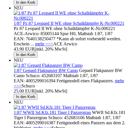
NEU
1/87 Pz 87 Leopard II WE ohne Schalldämpfer K-Nr.000221
Pz 87 Leopard II WE ohne Schalldämpfer K-Nr.000221
ACE-Arwico: 85005144 Spur H0, Maßstab 1:87, 1/87
EAN: 7640138250477 *Kann ab sofort vorbesteltl werden.
Erschein ...
mehr >>>
ACE Arwico
43.90 EUR
[inkl. 20% MwSt]
NEU
1:87 Gepard Flakpanzer BW Camo
Gepard Flakpanzer BW
Camo Schuco: 452683107 Maßstab 1:87, 1/87
EAN: 4005299016394 Fertigmodell eines Flakpanzers.
mehr
>>>
Schuco
25.00 EUR
[inkl. 20% MwSt]
NEU
1:87 WWII Sd.Kfz.181 Tiger I Panzergrau
WWII Sd.Kfz.181
Tiger I Panzergrau Schuco: 452683106 Maßstab 1:87, 1/87
EAN: 4005299016387 Fertigmodell eines Panzers aus dem 2.
Weltkrieg.
mehr >>>
Schuco