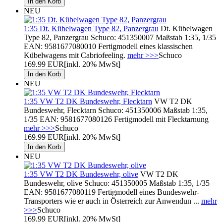
NEU
1:35 Dt. Kübelwagen Type 82, Panzergrau
Dt. Kübelwagen
Type 82, Panzergrau Schuco: 451350007 Maßstab 1:35, 1/35
EAN: 9581677080010 Fertigmodell eines klassischen
Kübelwagens mit Cabriofeeling.
mehr >>>
Schuco
169.99 EUR
[inkl. 20% MwSt]
NEU
1:35 VW T2 DK Bundeswehr, Flecktarn
VW T2 DK
Bundeswehr, Flecktarn Schuco: 451350006 Maßstab 1:35,
1/35 EAN: 9581677080126 Fertigmodell mit Flecktarnung
mehr >>>
Schuco
169.99 EUR
[inkl. 20% MwSt]
NEU
1:35 VW T2 DK Bundeswehr, olive
VW T2 DK
Bundeswehr, olive Schuco: 451350005 Maßstab 1:35, 1/35
EAN: 9581677080119 Fertigmodell eines Bundeswehr-
Transporters wie er auch in Österreich zur Anwendun ...
mehr
>>>
Schuco
169.99 EUR
[inkl. 20% MwSt]