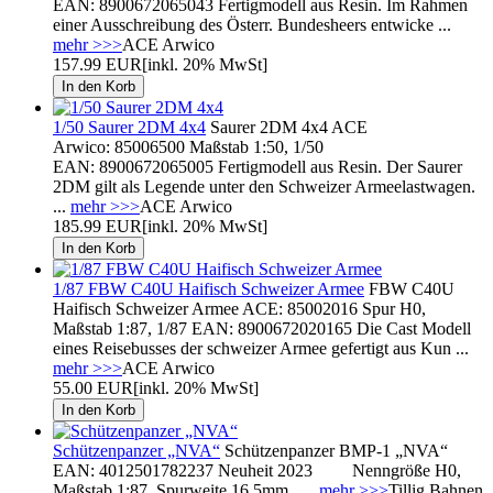
EAN: 8900672065043 Fertigmodell aus Resin. Im Rahmen
einer Ausschreibung des Österr. Bundesheers entwicke ...
mehr >>>
ACE Arwico
157.99 EUR
[inkl. 20% MwSt]
1/50 Saurer 2DM 4x4
Saurer 2DM 4x4 ACE
Arwico: 85006500 Maßstab 1:50, 1/50
EAN: 8900672065005 Fertigmodell aus Resin. Der Saurer
2DM gilt als Legende unter den Schweizer Armeelastwagen.
...
mehr >>>
ACE Arwico
185.99 EUR
[inkl. 20% MwSt]
1/87 FBW C40U Haifisch Schweizer Armee
FBW C40U
Haifisch Schweizer Armee ACE: 85002016 Spur H0,
Maßstab 1:87, 1/87 EAN: 8900672020165 Die Cast Modell
eines Reisebusses der schweizer Armee gefertigt aus Kun ...
mehr >>>
ACE Arwico
55.00 EUR
[inkl. 20% MwSt]
Schützenpanzer „NVA“
Schützenpanzer BMP-1 „NVA“
EAN: 4012501782237 Neuheit 2023 Nenngröße H0,
Maßstab 1:87, Spurweite 16,5mm ...
mehr >>>
Tillig Bahnen