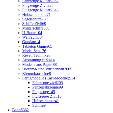
Fahrzeuge Militär
2862
Flugzeuge Zivil
225
Flugzeuge Militär
2348
Hubschrauber
271
Segelschiffe
78
Schiffe Zivil
69
Militärschiffe
580
U-Boote
104
Weltraum
304
Gundam
14
Tabletop Games
65
Model Sets
176
Revell Technik
20
Ausstattung für
2414
Modelle aus Papier
88
Diorama- und Vitrinenbau
2605
Klemmbausteine
8
Fertigmodelle (Cast-Modelle)
514
Fahrzeuge zivil
205
Panzerfahrzeuge
99
Flugzeuge
145
Flugzeuge Zivil
15
Hubschrauber
41
Schiffe
9
Bahn
5362