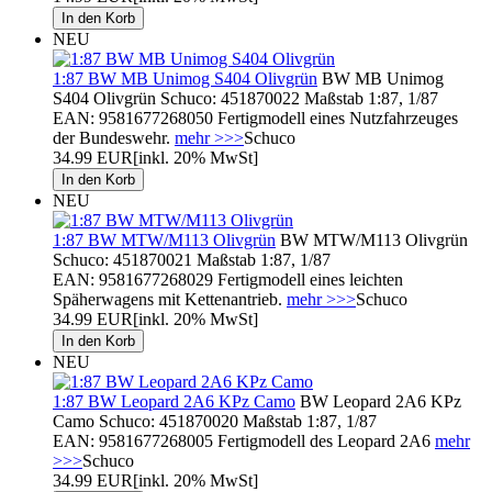
NEU
1:87 BW MB Unimog S404 Olivgrün
BW MB Unimog
S404 Olivgrün Schuco: 451870022 Maßstab 1:87, 1/87
EAN: 9581677268050 Fertigmodell eines Nutzfahrzeuges
der Bundeswehr.
mehr >>>
Schuco
34.99 EUR
[inkl. 20% MwSt]
NEU
1:87 BW MTW/M113 Olivgrün
BW MTW/M113 Olivgrün
Schuco: 451870021 Maßstab 1:87, 1/87
EAN: 9581677268029 Fertigmodell eines leichten
Späherwagens mit Kettenantrieb.
mehr >>>
Schuco
34.99 EUR
[inkl. 20% MwSt]
NEU
1:87 BW Leopard 2A6 KPz Camo
BW Leopard 2A6 KPz
Camo Schuco: 451870020 Maßstab 1:87, 1/87
EAN: 9581677268005 Fertigmodell des Leopard 2A6
mehr
>>>
Schuco
34.99 EUR
[inkl. 20% MwSt]