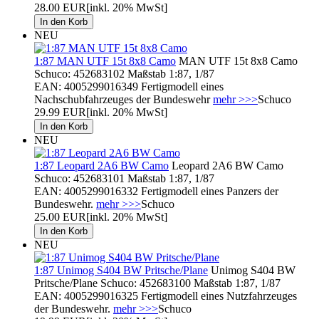
28.00 EUR
[inkl. 20% MwSt]
NEU
1:87 MAN UTF 15t 8x8 Camo
MAN UTF 15t 8x8 Camo
Schuco: 452683102 Maßstab 1:87, 1/87
EAN: 4005299016349 Fertigmodell eines
Nachschubfahrzeuges der Bundeswehr
mehr >>>
Schuco
29.99 EUR
[inkl. 20% MwSt]
NEU
1:87 Leopard 2A6 BW Camo
Leopard 2A6 BW Camo
Schuco: 452683101 Maßstab 1:87, 1/87
EAN: 4005299016332 Fertigmodell eines Panzers der
Bundeswehr.
mehr >>>
Schuco
25.00 EUR
[inkl. 20% MwSt]
NEU
1:87 Unimog S404 BW Pritsche/Plane
Unimog S404 BW
Pritsche/Plane Schuco: 452683100 Maßstab 1:87, 1/87
EAN: 4005299016325 Fertigmodell eines Nutzfahrzeuges
der Bundeswehr.
mehr >>>
Schuco