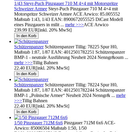
1/43 Steyr-Puch Pinzgauer 710 M 4×4 mit Motorspritze
Schweizer Armee
Steyr-Puch Pinzgauer 710 M 4×4 mit
Motorspritze Schweizer Armee ACE Arwico: 85.005552
Maßstab 1:43, 1/43 EAN: 8900672055525 DiCast Modell
eines Pinzgauers in milit ...
mehr >>>
ACE Arwico
239.99 EUR
[inkl. 20% MwSt]
Schützenpanzer
Schützenpanzer Tillig: 78225 Spur H0,
Maßstab 1:87, 1/87 EAN: 4012501782251 Schützenpanzer
BMP-1 - neutrale Ausführung Neuheit 2024 Nenngr&oum ...
mehr >>>
Tillig Bahnen
22.40 EUR
[inkl. 20% MwSt]
Schützenpanzer
Schützenpanzer Tillig: 78224 Spur H0,
Maßstab 1:87, 1/87 EAN: 4012501782244 Schützenpanzer
BMP-1 „Polnische Armee“ Neuheit 2024 Nenngr& ...
mehr
>>>
Tillig Bahnen
22.40 EUR
[inkl. 20% MwSt]
1/50 Pinzgauer 712M 6x6
Pinzgauer 712M 6x6 ACE-
Arwico: 85006504 Maßstab 1:50, 1/50