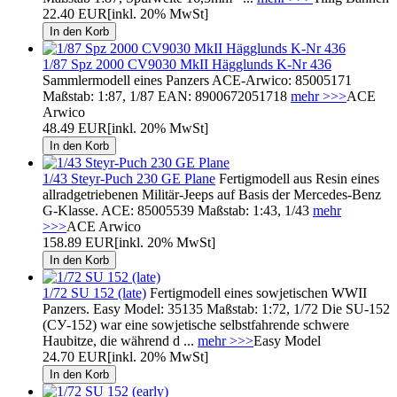
22.40 EUR
[inkl. 20% MwSt]
1/87 Spz 2000 CV9030 MkII Hägglunds K-Nr 436
Sammlermodell eines Panzers ACE-Arwico: 85005171
Maßstab: 1:87, 1/87 EAN: 8900672051718
mehr >>>
ACE
Arwico
48.49 EUR
[inkl. 20% MwSt]
1/43 Steyr-Puch 230 GE Plane
Fertigmodell aus Resin eines
allradgetriebenen Militär-Jeeps auf Basis der Mercedes-Benz
G-Klasse. ACE: 85005539 Maßstab: 1:43, 1/43
mehr
>>>
ACE Arwico
158.89 EUR
[inkl. 20% MwSt]
1/72 SU 152 (late)
Fertigmodell eines sowjetischen WWII
Panzers. Easy Model: 35135 Maßstab: 1:72, 1/72 Die SU-152
(СУ-152) war eine sowjetische selbstfahrende schwere
Haubitze, die während d ...
mehr >>>
Easy Model
24.70 EUR
[inkl. 20% MwSt]