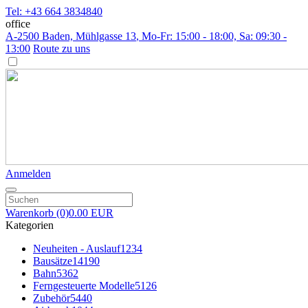
Tel: +43 664 3834840
office
A-2500 Baden, Mühlgasse 13
, Mo-Fr: 15:00 - 18:00, Sa: 09:30 -
13:00
Route zu uns
Anmelden
Warenkorb
(0)
0.00 EUR
Kategorien
Neuheiten - Auslauf
1234
Bausätze
14190
Bahn
5362
Ferngesteuerte Modelle
5126
Zubehör
5440