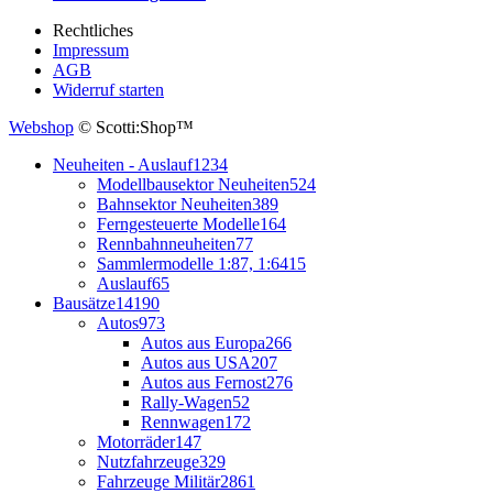
Rechtliches
Impressum
AGB
Widerruf starten
Webshop
© Scotti:Shop™
Neuheiten - Auslauf
1234
Modellbausektor Neuheiten
524
Bahnsektor Neuheiten
389
Ferngesteuerte Modelle
164
Rennbahnneuheiten
77
Sammlermodelle 1:87, 1:64
15
Auslauf
65
Bausätze
14190
Autos
973
Autos aus Europa
266
Autos aus USA
207
Autos aus Fernost
276
Rally-Wagen
52
Rennwagen
172
Motorräder
147
Nutzfahrzeuge
329
Fahrzeuge Militär
2861