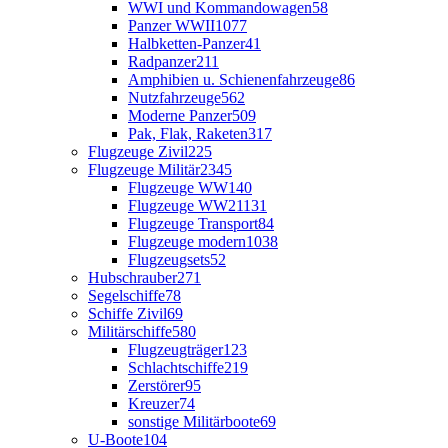
WWI und Kommandowagen
58
Panzer WWII
1077
Halbketten-Panzer
41
Radpanzer
211
Amphibien u. Schienenfahrzeuge
86
Nutzfahrzeuge
562
Moderne Panzer
509
Pak, Flak, Raketen
317
Flugzeuge Zivil
225
Flugzeuge Militär
2345
Flugzeuge WW1
40
Flugzeuge WW2
1131
Flugzeuge Transport
84
Flugzeuge modern
1038
Flugzeugsets
52
Hubschrauber
271
Segelschiffe
78
Schiffe Zivil
69
Militärschiffe
580
Flugzeugträger
123
Schlachtschiffe
219
Zerstörer
95
Kreuzer
74
sonstige Militärboote
69
U-Boote
104