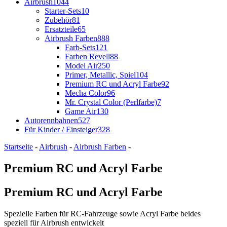
Airbrush
1044
Starter-Sets
10
Zubehör
81
Ersatzteile
65
Airbrush Farben
888
Farb-Sets
121
Farben Revell
88
Model Air
250
Primer, Metallic, Spiel
104
Premium RC und Acryl Farbe
92
Mecha Color
96
Mr. Crystal Color (Perlfarbe)
7
Game Air
130
Autorennbahnen
527
Für Kinder / Einsteiger
328
Startseite
-
Airbrush
-
Airbrush Farben
-
Premium RC und Acryl Farbe
Premium RC und Acryl Farbe
Spezielle Farben für RC-Fahrzeuge sowie Acryl Farbe beides
speziell für Airbrush entwickelt