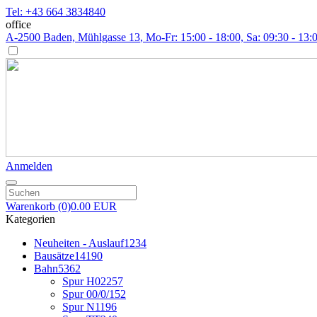
Tel: +43 664 3834840
office
A-2500 Baden, Mühlgasse 13
, Mo-Fr: 15:00 - 18:00, Sa: 09:30 - 13:
Anmelden
Warenkorb
(0)
0.00 EUR
Kategorien
Neuheiten - Auslauf
1234
Bausätze
14190
Bahn
5362
Spur H0
2257
Spur 00/0/1
52
Spur N
1196