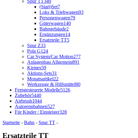
Spur TT
340
(Start)Set
7
Loks & Triebwagen
93
Personenwagen
79
Güterwagen
140
Bahngebäude
2
Ergänzungen
14
Ersatzteile TT
5
Spur Z
33
Pola G
124
Car System/Car Motion
277
Anlagenbau Allgemein
891
Kirmes
59
Aktions-Sets
31
Monatsartikel
22
Werkzeuge & Hilfsmittel
80
Ferngesteuerte Modelle
5126
Zubehör
5440
Airbrush
1044
Autorennbahnen
527
Für Kinder / Einsteiger
328
Startseite
-
Bahn
-
Spur TT
-
Ersatzteile TT