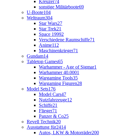
Kreuzer
74
sonstige Militärboote
69
U-Boote
104
Weltraum
304
Star Wars
27
Star Trek
21
Space 1999
2
Verschiedene Raumschiffe
71
Anime
112
Maschinenkrieger
71
Gundam
14
Tabletop Games
65
Warhammer - Age of Sigmar
1
Warhammer 40.000
1
Wargaming Tools
35
Wargaming Figuren
28
Model Sets
176
Model Cars
47
Nutzfahrzeuge
12
Schiffe
21
Flieger
71
Panzer & Co
25
Revell Technik
20
Ausstattung für
2414
Autos, LKW & Motorräder
200