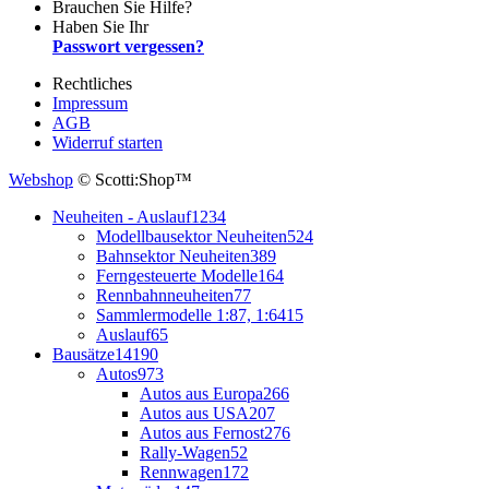
Brauchen Sie Hilfe?
Haben Sie Ihr
Passwort vergessen?
Rechtliches
Impressum
AGB
Widerruf starten
Webshop
© Scotti:Shop™
Neuheiten - Auslauf
1234
Modellbausektor Neuheiten
524
Bahnsektor Neuheiten
389
Ferngesteuerte Modelle
164
Rennbahnneuheiten
77
Sammlermodelle 1:87, 1:64
15
Auslauf
65
Bausätze
14190
Autos
973
Autos aus Europa
266
Autos aus USA
207
Autos aus Fernost
276
Rally-Wagen
52
Rennwagen
172