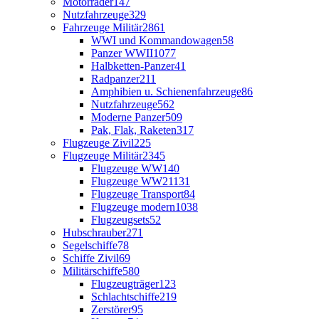
Motorräder
147
Nutzfahrzeuge
329
Fahrzeuge Militär
2861
WWI und Kommandowagen
58
Panzer WWII
1077
Halbketten-Panzer
41
Radpanzer
211
Amphibien u. Schienenfahrzeuge
86
Nutzfahrzeuge
562
Moderne Panzer
509
Pak, Flak, Raketen
317
Flugzeuge Zivil
225
Flugzeuge Militär
2345
Flugzeuge WW1
40
Flugzeuge WW2
1131
Flugzeuge Transport
84
Flugzeuge modern
1038
Flugzeugsets
52
Hubschrauber
271
Segelschiffe
78
Schiffe Zivil
69
Militärschiffe
580
Flugzeugträger
123
Schlachtschiffe
219
Zerstörer
95