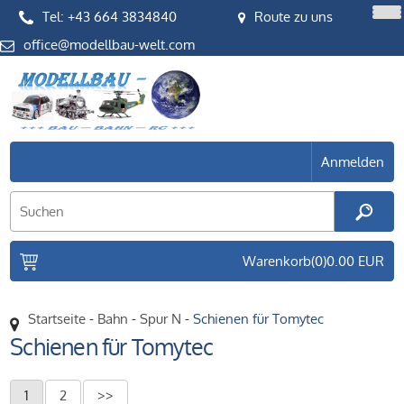
Tel: +43 664 3834840
Route zu uns
office
Anmelden
Warenkorb
(0)
0.00 EUR
Startseite
-
Bahn
-
Spur N
-
Schienen für Tomytec
Schienen für Tomytec
1
2
>>