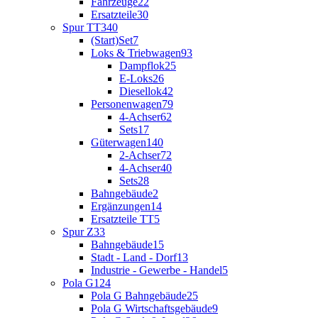
Fahrzeuge
22
Ersatzteile
30
Spur TT
340
(Start)Set
7
Loks & Triebwagen
93
Dampflok
25
E-Loks
26
Diesellok
42
Personenwagen
79
4-Achser
62
Sets
17
Güterwagen
140
2-Achser
72
4-Achser
40
Sets
28
Bahngebäude
2
Ergänzungen
14
Ersatzteile TT
5
Spur Z
33
Bahngebäude
15
Stadt - Land - Dorf
13
Industrie - Gewerbe - Handel
5
Pola G
124
Pola G Bahngebäude
25
Pola G Wirtschaftsgebäude
9