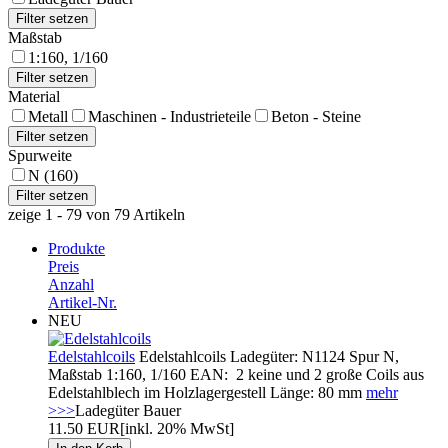
Maßstab
1:160, 1/160
Material
Metall
Maschinen - Industrieteile
Beton - Steine
Spurweite
N (160)
zeige 1 - 79 von 79 Artikeln
Produkte
Preis
Anzahl
Artikel-Nr.
NEU
Edelstahlcoils
Edelstahlcoils Ladegüter: N1124 Spur N,
Maßstab 1:160, 1/160 EAN: 2 keine und 2 große Coils aus
Edelstahlblech im Holzlagergestell Länge: 80 mm
mehr
>>>
Ladegüter Bauer
11.50 EUR
[inkl. 20% MwSt]