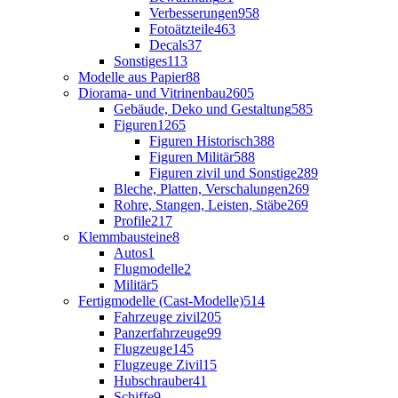
Verbesserungen
958
Fotoätzteile
463
Decals
37
Sonstiges
113
Modelle aus Papier
88
Diorama- und Vitrinenbau
2605
Gebäude, Deko und Gestaltung
585
Figuren
1265
Figuren Historisch
388
Figuren Militär
588
Figuren zivil und Sonstige
289
Bleche, Platten, Verschalungen
269
Rohre, Stangen, Leisten, Stäbe
269
Profile
217
Klemmbausteine
8
Autos
1
Flugmodelle
2
Militär
5
Fertigmodelle (Cast-Modelle)
514
Fahrzeuge zivil
205
Panzerfahrzeuge
99
Flugzeuge
145
Flugzeuge Zivil
15
Hubschrauber
41
Schiffe
9