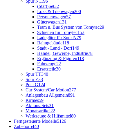
Spur N
1196
(Start)Set
32
Loks & Triebwagen
200
Personenwagen
57
Güterwagen
131
Tram u. Bus System von Tomytec
29
Schienen für Tomytec
153
Ladegüter für Spur N
79
Bahngebäude
118
Stadt - Land - Dorf
149
Handel, Gewerbe, Industrie
78
Ergänzung & Figuren
118
Fahrzeuge
22
Ersatzteile
30
Spur TT
340
Spur Z
33
Pola G
124
Car System/Car Motion
277
Anlagenbau Allgemein
891
Kirmes
59
Aktions-Sets
31
Monatsartikel
22
Werkzeuge & Hilfsmittel
80
Ferngesteuerte Modelle
5126
Zubehör
5440