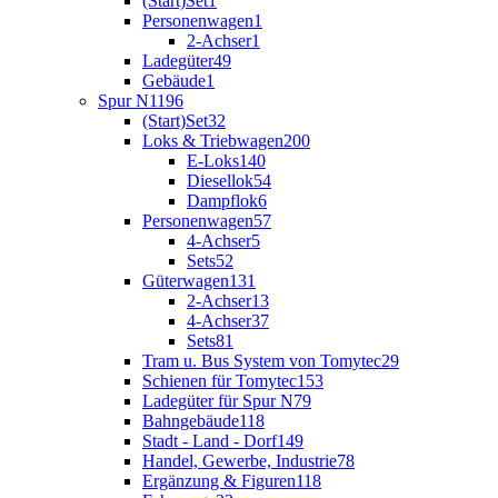
(Start)Set
1
Personenwagen
1
2-Achser
1
Ladegüter
49
Gebäude
1
Spur N
1196
(Start)Set
32
Loks & Triebwagen
200
E-Loks
140
Diesellok
54
Dampflok
6
Personenwagen
57
4-Achser
5
Sets
52
Güterwagen
131
2-Achser
13
4-Achser
37
Sets
81
Tram u. Bus System von Tomytec
29
Schienen für Tomytec
153
Ladegüter für Spur N
79
Bahngebäude
118
Stadt - Land - Dorf
149
Handel, Gewerbe, Industrie
78
Ergänzung & Figuren
118