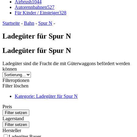
Airbrush
1044
Autorennbahnen
527
Für Kinder / Einsteiger
328
Startseite
-
Bahn
-
Spur N
-
Ladegüter für Spur N
Ladegüter für Spur N
Ladegüter sind die Fracht die mit Güterwaggons befördert werden
können
Filteroptionen
Filter löschen
Kategorie: Ladegüter für Spur N
Preis
Lagerstand
Hersteller
Ladegüter Bauer