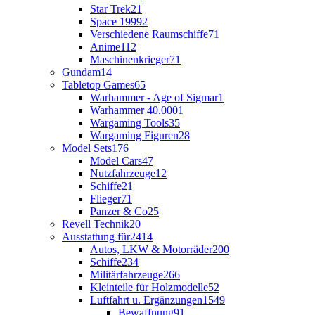
Star Trek
21
Space 1999
2
Verschiedene Raumschiffe
71
Anime
112
Maschinenkrieger
71
Gundam
14
Tabletop Games
65
Warhammer - Age of Sigmar
1
Warhammer 40.000
1
Wargaming Tools
35
Wargaming Figuren
28
Model Sets
176
Model Cars
47
Nutzfahrzeuge
12
Schiffe
21
Flieger
71
Panzer & Co
25
Revell Technik
20
Ausstattung für
2414
Autos, LKW & Motorräder
200
Schiffe
234
Militärfahrzeuge
266
Kleinteile für Holzmodelle
52
Luftfahrt u. Ergänzungen
1549
Bewaffnung
91