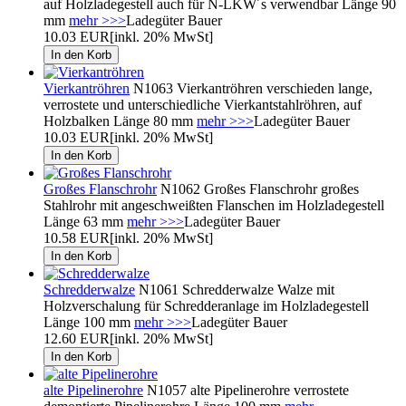
auf Holzladegestell auch für N-LKW´s verwendbar Länge 90
mm
mehr >>>
Ladegüter Bauer
10.03 EUR
[inkl. 20% MwSt]
Vierkantröhren
N1063 Vierkantröhren verschieden lange,
verrostete und unterschiedliche Vierkantstahlröhren, auf
Holzbalken Länge 80 mm
mehr >>>
Ladegüter Bauer
10.03 EUR
[inkl. 20% MwSt]
Großes Flanschrohr
N1062 Großes Flanschrohr großes
Stahlrohr mit angeschweißten Flanschen im Holzladegestell
Länge 63 mm
mehr >>>
Ladegüter Bauer
10.58 EUR
[inkl. 20% MwSt]
Schredderwalze
N1061 Schredderwalze Walze mit
Holzverschalung für Schredderanlage im Holzladegestell
Länge 100 mm
mehr >>>
Ladegüter Bauer
12.60 EUR
[inkl. 20% MwSt]
alte Pipelinerohre
N1057 alte Pipelinerohre verrostete