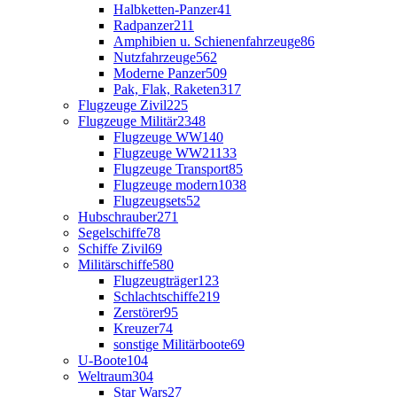
Halbketten-Panzer
41
Radpanzer
211
Amphibien u. Schienenfahrzeuge
86
Nutzfahrzeuge
562
Moderne Panzer
509
Pak, Flak, Raketen
317
Flugzeuge Zivil
225
Flugzeuge Militär
2348
Flugzeuge WW1
40
Flugzeuge WW2
1133
Flugzeuge Transport
85
Flugzeuge modern
1038
Flugzeugsets
52
Hubschrauber
271
Segelschiffe
78
Schiffe Zivil
69
Militärschiffe
580
Flugzeugträger
123
Schlachtschiffe
219
Zerstörer
95
Kreuzer
74
sonstige Militärboote
69
U-Boote
104
Weltraum
304
Star Wars
27