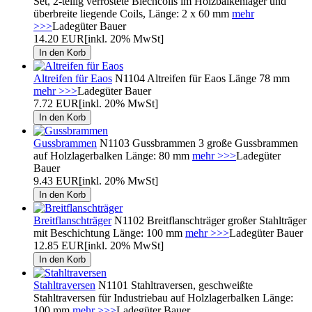
Set, 2-teilig verrostete Blechcoils im Holzbalkenlager und
überbreite liegende Coils, Länge: 2 x 60 mm
mehr
>>>
Ladegüter Bauer
14.20 EUR
[inkl. 20% MwSt]
Altreifen für Eaos
N1104 Altreifen für Eaos Länge 78 mm
mehr >>>
Ladegüter Bauer
7.72 EUR
[inkl. 20% MwSt]
Gussbrammen
N1103 Gussbrammen 3 große Gussbrammen
auf Holzlagerbalken Länge: 80 mm
mehr >>>
Ladegüter
Bauer
9.43 EUR
[inkl. 20% MwSt]
Breitflanschträger
N1102 Breitflanschträger großer Stahlträger
mit Beschichtung Länge: 100 mm
mehr >>>
Ladegüter Bauer
12.85 EUR
[inkl. 20% MwSt]
Stahltraversen
N1101 Stahltraversen, geschweißte
Stahltraversen für Industriebau auf Holzlagerbalken Länge:
100 mm
mehr >>>
Ladegüter Bauer