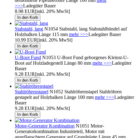
demontierte Pipelinerohre Länge 100 mm
mehr
>>>
Ladegüter Bauer
8.98 EUR
[inkl. 20% MwSt]
Stabstahl, lang
N1054 Stabstahl, lang Stabstahlbündel auf
Holzbalken Länge 115 mm
mehr >>>
Ladegüter Bauer
10.99 EUR
[inkl. 20% MwSt]
U-Boot Fund
N1053 U-Boot Fund geborgenes Kleinst-U-
Boot auf Holzladegestell Länge 80 mm
mehr >>>
Ladegüter
Bauer
9.28 EUR
[inkl. 20% MwSt]
Stahlröhrenstapel
N1052 Stahlröhrenstapel Stahlröhren
gestapelt auf Holzbalken Länge 100 mm
mehr >>>
Ladegüter
Bauer
9.28 EUR
[inkl. 20% MwSt]
Motor-Generator Kombination
N1051 Motor-
Generatorkombination Industrieteil, Motor mit
angeflanschtem Generator auf Grundplatte Länge 45 mm