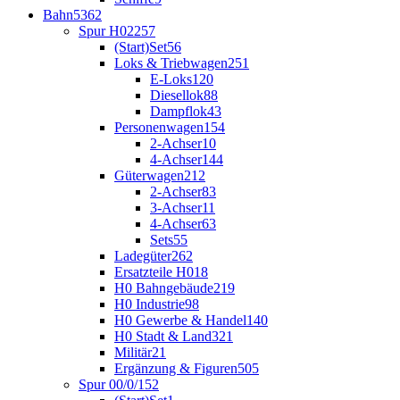
Bahn
5362
Spur H0
2257
(Start)Set
56
Loks & Triebwagen
251
E-Loks
120
Diesellok
88
Dampflok
43
Personenwagen
154
2-Achser
10
4-Achser
144
Güterwagen
212
2-Achser
83
3-Achser
11
4-Achser
63
Sets
55
Ladegüter
262
Ersatzteile H0
18
H0 Bahngebäude
219
H0 Industrie
98
H0 Gewerbe & Handel
140
H0 Stadt & Land
321
Militär
21
Ergänzung & Figuren
505
Spur 00/0/1
52