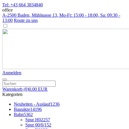
Tel: +43 664 3834840
office
A-2500 Baden, Mühlgasse 13
, Mo-Fr: 15:00 - 18:00, Sa: 09:30 -
13:00
Route zu uns
Anmelden
Warenkorb
(0)
0.00 EUR
Kategorien
Neuheiten - Auslauf
1236
Bausätze
14196
Bahn
5362
Spur H0
2257
Spur 00/0/1
52