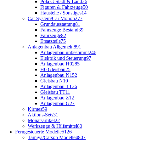
Pola G Stadt & Land
26
Figuren & Fahrzeuge
50
Hausteile / Sonstiges
14
Car System/Car Motion
277
Grundausstattung
81
Fahrzeuge Bestand
39
Fahrzeuge
82
Ersatzteile
75
Anlagenbau Allgemein
891
Anlagenbau unbestimmt
246
Elektrik und Steuerung
97
Anlagenbau H0
285
H0 Gleisbau
25
Anlagenbau N
152
Gleisbau N
10
Anlagenbau TT
26
Gleisbau TT
11
Anlagenbau Z
12
Anlagenbau G
27
Kirmes
59
Aktions-Sets
31
Monatsartikel
22
Werkzeuge & Hilfsmittel
80
Ferngesteuerte Modelle
5126
Tamiya/Carson Modelle
4807