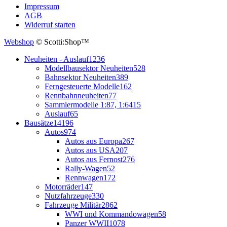
Impressum
AGB
Widerruf starten
Webshop
© Scotti:Shop™
Neuheiten - Auslauf
1236
Modellbausektor Neuheiten
528
Bahnsektor Neuheiten
389
Ferngesteuerte Modelle
162
Rennbahnneuheiten
77
Sammlermodelle 1:87, 1:64
15
Auslauf
65
Bausätze
14196
Autos
974
Autos aus Europa
267
Autos aus USA
207
Autos aus Fernost
276
Rally-Wagen
52
Rennwagen
172
Motorräder
147
Nutzfahrzeuge
330
Fahrzeuge Militär
2862
WWI und Kommandowagen
58
Panzer WWII
1078