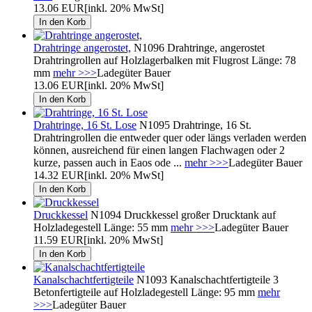
13.06 EUR
[inkl. 20% MwSt]
Drahtringe angerostet,
N1096 Drahtringe, angerostet
Drahtringrollen auf Holzlagerbalken mit Flugrost Länge: 78
mm
mehr >>>
Ladegüter Bauer
13.06 EUR
[inkl. 20% MwSt]
Drahtringe, 16 St. Lose
N1095 Drahtringe, 16 St.
Drahtringrollen die entweder quer oder längs verladen werden
können, ausreichend für einen langen Flachwagen oder 2
kurze, passen auch in Eaos ode ...
mehr >>>
Ladegüter Bauer
14.32 EUR
[inkl. 20% MwSt]
Druckkessel
N1094 Druckkessel großer Drucktank auf
Holzladegestell Länge: 55 mm
mehr >>>
Ladegüter Bauer
11.59 EUR
[inkl. 20% MwSt]
Kanalschachtfertigteile
N1093 Kanalschachtfertigteile 3
Betonfertigteile auf Holzladegestell Länge: 95 mm
mehr
>>>
Ladegüter Bauer