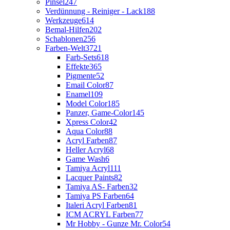
Pinsel
247
Verdünnung - Reiniger - Lack
188
Werkzeuge
614
Bemal-Hilfen
202
Schablonen
256
Farben-Welt
3721
Farb-Sets
618
Effekte
365
Pigmente
52
Email Color
87
Enamel
109
Model Color
185
Panzer, Game-Color
145
Xpress Color
42
Aqua Color
88
Acryl Farben
87
Heller Acryl
68
Game Wash
6
Tamiya Acryl
111
Lacquer Paints
82
Tamiya AS- Farben
32
Tamiya PS Farben
64
Italeri Acryl Farben
81
ICM ACRYL Farben
77
Mr Hobby - Gunze Mr. Color
54