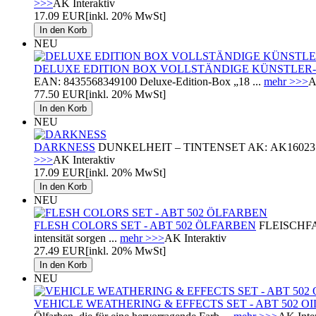
>>>
AK Interaktiv
17.09 EUR
[inkl. 20% MwSt]
NEU
DELUXE EDITION BOX VOLLSTÄNDIGE KÜNSTLER
EAN: 8435568349100 Deluxe-Edition-Box „18 ...
mehr >>>
A
77.50 EUR
[inkl. 20% MwSt]
NEU
DARKNESS
DUNKELHEIT – TINTENSET AK: AK16023 Inhalt 3
>>>
AK Interaktiv
17.09 EUR
[inkl. 20% MwSt]
NEU
FLESH COLORS SET - ABT 502 ÖLFARBEN
FLEISCHFARB
intensität sorgen ...
mehr >>>
AK Interaktiv
27.49 EUR
[inkl. 20% MwSt]
NEU
VEHICLE WEATHERING & EFFECTS SET - ABT 502 OI