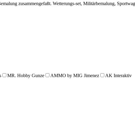
le Bemalung zusammengefaßt. Wetterungs-set, Militärbemalung, Sportw
s
MR. Hobby Gunze
AMMO by MIG Jimenez
AK Interaktiv