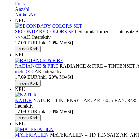
Preis
Anzahl
Artikel-Nr.
NEU
SECONDARY COLORS SET
Sekundärfarben – Tintensatz 
>>>
AK Interaktiv
17.09 EUR
[inkl. 20% MwSt]
NEU
RADIANCE & FIRE
RADIANCE & FIRE – TINTENSET AK: AK1
mehr >>>
AK Interaktiv
17.09 EUR
[inkl. 20% MwSt]
NEU
NATUR
NATUR – TINTENSET AK: AK16025 EAN: 8435568339026
Interaktiv
17.09 EUR
[inkl. 20% MwSt]
NEU
MATERIALIEN
MATERIALIEN – TINTENSATZ AK: AK16026 EAN