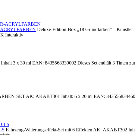
-ACRYLFARBEN
Deluxe-Edition-Box „18 Grundfarben“ – Künstler-
K Interaktiv
 x 30 ml EAN: 8435568339002 Dieses Set enthält 3 Tinten zum Mis
EN-SET AK: AKABT301 Inhalt: 6 x 20 ml EAN: 8435568344600 Dieses
LS
Fahrzeug-Witterungseffekt-Set mit 6 Effekten AK: AKABT302 Inha