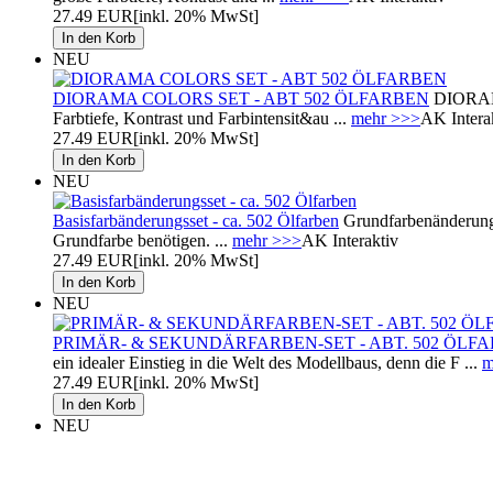
27.49 EUR
[inkl. 20% MwSt]
NEU
DIORAMA COLORS SET - ABT 502 ÖLFARBEN
DIORAMA
Farbtiefe, Kontrast und Farbintensit&au ...
mehr >>>
AK Intera
27.49 EUR
[inkl. 20% MwSt]
NEU
Basisfarbänderungsset - ca. 502 Ölfarben
Grundfarbenänderungs
Grundfarbe benötigen. ...
mehr >>>
AK Interaktiv
27.49 EUR
[inkl. 20% MwSt]
NEU
PRIMÄR- & SEKUNDÄRFARBEN-SET - ABT. 502 ÖLF
ein idealer Einstieg in die Welt des Modellbaus, denn die F ...
m
27.49 EUR
[inkl. 20% MwSt]
NEU