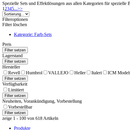
Spezielle Sets und Effektlösungen aus allen Kategorien für speziel
1
2
3
4
5
...
>>
Filteroptionen
Filter löschen
Kategorie: Farb-Sets
Preis
Lagerstand
Hersteller
Revell
Humbrol
VALLEJO
Heller
Italeri
ICM Model
Verfügbarkeit
Limitiert
Neuheiten, Vorankündigung, Vorbestellung
Vorbestellbar
zeige 1 - 100 von 618 Artikeln
Produkte