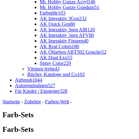
Mr. Hobby Gunze Acryl
146
Mr. Hobby Gunze Gundum
51
Farbstifte
103
AK Interaktiv 3Gen
232
AK Quick Gen
80
AK Interaktiv 3gen AIR
120
AK Interaktiv 3gen AFV
80
AK Interaktiv Figuren
40
AK Real Colors
180
AK Ölfarben ABT502 Goucho
52
AK Dual Exo
55
Spray Color
229
Vitrinen fertig
43
Bücher, Kataloge und Co
102
Airbrush
1044
Autorennbahnen
527
Für Kinder / Einsteiger
328
Startseite
-
Zubehör
-
Farben-Welt
-
Farb-Sets
Farb-Sets