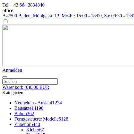
Tel: +43 664 3834840
office
A-2500 Baden, Mühlgasse 13
, Mo-Fr: 15:00 - 18:00, Sa: 09:30 - 13:
Anmelden
Warenkorb
(0)
0.00 EUR
Kategorien
Neuheiten - Auslauf
1234
Bausätze
14190
Bahn
5362
Ferngesteuerte Modelle
5126
Zubehör
5440
Kleber
67