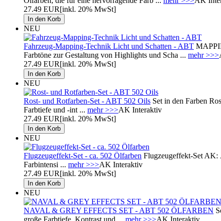
Ölfarben, die für eine hervorragende Farb ...
mehr >>>
AK Inte
27.49 EUR
[inkl. 20% MwSt]
NEU
Fahrzeug-Mapping-Technik Licht und Schatten - ABT
MAPPIN
Farbtöne zur Gestaltung von Highlights und Scha ...
mehr >>>
27.49 EUR
[inkl. 20% MwSt]
NEU
Rost- und Rotfarben-Set - ABT 502 Oils
Set in den Farben Ros
Farbtiefe und -int ...
mehr >>>
AK Interaktiv
27.49 EUR
[inkl. 20% MwSt]
NEU
Flugzeugeffekt-Set - ca. 502 Ölfarben
Flugzeugeffekt-Set AK: 
Farbintensi ...
mehr >>>
AK Interaktiv
27.49 EUR
[inkl. 20% MwSt]
NEU
NAVAL & GREY EFFECTS SET - ABT 502 ÖLFARBEN
Se
große Farbtiefe, Kontrast und ...
mehr >>>
AK Interaktiv