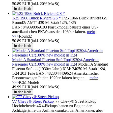
50.89 EUR
[inkl. 20% MwSt]
1/25 1966 Buick Riviera GS *
1/25 1966 Buick Riviera GS
Round2: AMT1439 Maßstab 1:25, 1/25
EAN: 849398069103 Plastikmodellbausatz eines US-
amerikanischen PKWs aus den 1960er Jahren.
mehr
>>>
Round2
50.89 EUR
[inkl. 20% MwSt]
Model A Standard Phaeton Soft Top(1930s),American
Passenger Car(100% new molds) in 1:24
Modell A Standard
Phaeton Softtop (1930er Jahre) ICM: 24050 Maßstab 1:24,
1/24 203 Teile EAN: 4823044409624 Amerikanischer
Personenwagen In den 1920er Jahren begann ...
mehr
>>>
ICM Models
49.99 EUR
[inkl. 20% MwSt]
'77 Chevy® Street Pickup
'77 Chevy® Street Pickup
Hochdrehende 4X4-Pickups hatten zu Beginn der
Achtzigerjahre die Aufmerksamkeit der Amerikaner, aber