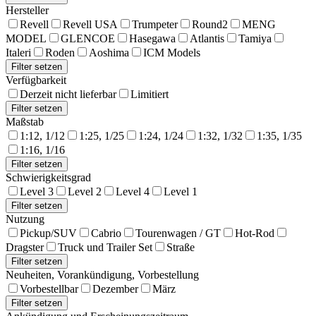
Hersteller
Revell
Revell USA
Trumpeter
Round2
MENG
MODEL
GLENCOE
Hasegawa
Atlantis
Tamiya
Italeri
Roden
Aoshima
ICM Models
Verfügbarkeit
Derzeit nicht lieferbar
Limitiert
Maßstab
1:12, 1/12
1:25, 1/25
1:24, 1/24
1:32, 1/32
1:35, 1/35
1:16, 1/16
Schwierigkeitsgrad
Level 3
Level 2
Level 4
Level 1
Nutzung
Pickup/SUV
Cabrio
Tourenwagen / GT
Hot-Rod
Dragster
Truck und Trailer Set
Straße
Neuheiten, Vorankündigung, Vorbestellung
Vorbestellbar
Dezember
März