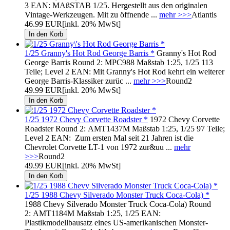
3 EAN: MAßSTAB 1/25. Hergestellt aus den originalen
Vintage-Werkzeugen. Mit zu öffnende ...
mehr >>>
Atlantis
46.99 EUR
[inkl. 20% MwSt]
1/25 Granny's Hot Rod George Barris *
Granny's Hot Rod
George Barris Round 2: MPC988 Maßstab 1:25, 1/25 113
Teile; Level 2 EAN: Mit Granny's Hot Rod kehrt ein weiterer
George Barris-Klassiker zurüc ...
mehr >>>
Round2
49.99 EUR
[inkl. 20% MwSt]
1/25 1972 Chevy Corvette Roadster *
1972 Chevy Corvette
Roadster Round 2: AMT1437M Maßstab 1:25, 1/25 97 Teile;
Level 2 EAN: Zum ersten Mal seit 21 Jahren ist die
Chevrolet Corvette LT-1 von 1972 zur&uu ...
mehr
>>>
Round2
49.99 EUR
[inkl. 20% MwSt]
1/25 1988 Chevy Silverado Monster Truck Coca-Cola) *
1988 Chevy Silverado Monster Truck Coca-Cola) Round
2: AMT1184M Maßstab 1:25, 1/25 EAN:
Plastikmodellbausatz eines US-amerikanischen Monster-