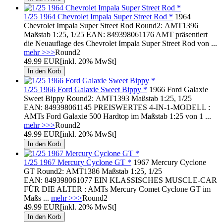
1/25 1964 Chevrolet Impala Super Street Rod *
1964
Chevrolet Impala Super Street Rod Round2: AMT1396
Maßstab 1:25, 1/25 EAN: 849398061176 AMT präsentiert
die Neuauflage des Chevrolet Impala Super Street Rod von ...
mehr >>>
Round2
49.99 EUR
[inkl. 20% MwSt]
1/25 1966 Ford Galaxie Sweet Bippy *
1966 Ford Galaxie
Sweet Bippy Round2: AMT1393 Maßstab 1:25, 1/25
EAN: 849398061145 PREISWERTES 4-IN-1-MODELL :
AMTs Ford Galaxie 500 Hardtop im Maßstab 1:25 von 1 ...
mehr >>>
Round2
49.99 EUR
[inkl. 20% MwSt]
1/25 1967 Mercury Cyclone GT *
1967 Mercury Cyclone
GT Round2: AMT1386 Maßstab 1:25, 1/25
EAN: 849398061077 EIN KLASSISCHES MUSCLE-CAR
FÜR DIE ALTER : AMTs Mercury Comet Cyclone GT im
Maßs ...
mehr >>>
Round2
49.99 EUR
[inkl. 20% MwSt]