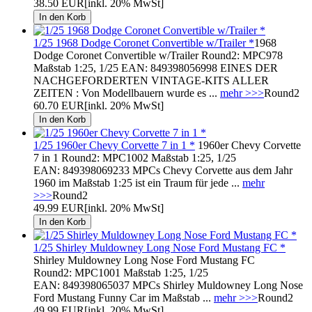
38.50 EUR
[inkl. 20% MwSt]
1/25 1968 Dodge Coronet Convertible w/Trailer *
1968
Dodge Coronet Convertible w/Trailer Round2: MPC978
Maßstab 1:25, 1/25 EAN: 849398056998 EINES DER
NACHGEFORDERTEN VINTAGE-KITS ALLER
ZEITEN : Von Modellbauern wurde es ...
mehr >>>
Round2
60.70 EUR
[inkl. 20% MwSt]
1/25 1960er Chevy Corvette 7 in 1 *
1960er Chevy Corvette
7 in 1 Round2: MPC1002 Maßstab 1:25, 1/25
EAN: 849398069233 MPCs Chevy Corvette aus dem Jahr
1960 im Maßstab 1:25 ist ein Traum für jede ...
mehr
>>>
Round2
49.99 EUR
[inkl. 20% MwSt]
1/25 Shirley Muldowney Long Nose Ford Mustang FC *
Shirley Muldowney Long Nose Ford Mustang FC
Round2: MPC1001 Maßstab 1:25, 1/25
EAN: 849398065037 MPCs Shirley Muldowney Long Nose
Ford Mustang Funny Car im Maßstab ...
mehr >>>
Round2
49.99 EUR
[inkl. 20% MwSt]