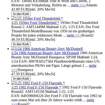
EAN: Dieses Kit enthält Teile in Weiß und Chrom, 2
Motoren und Verkabelung. Reifen au ...
mehr >>>
Atlantis
42.89 EUR
[inkl. 20% MwSt]
1/25 1956er Ford Thunderbird *
1956er Ford Thunderbird
Round 2: AMT1449M Maßstab 1:25, 1/25 EAN: Der Ford
Thunderbird-Modellbausatz von 1956 ist ein großartiges
Projekt für jeden erfahrenen Mode ...
mehr >>>
Round2
49.19 EUR
[inkl. 20% MwSt]
1/24 1966 American Beauty Amy McDonnell
1966 American
Beauty Amy McDonnell Hasegawa: SP598 Maßstab 1:24,
1/24 EAN: 4967834527584 Plastikmodellbausatz eines US-
amerikanischen PKWs mit Figur. Länge gebaut 2 ...
mehr
>>>
Hasegawa
47.59 EUR
[inkl. 20% MwSt]
1/25 1992 Ford F-150 Flareside *
1992 Ford F-150 Flareside
Round2: AMT1451M Maßstab 1:25, 1/25
EAN: 849398069226 Der Ford F-150 Flareside von 1992 ist
zum ersten Mal seit über 20 Jahren wieder erh& ...
mehr
>>>
Round2