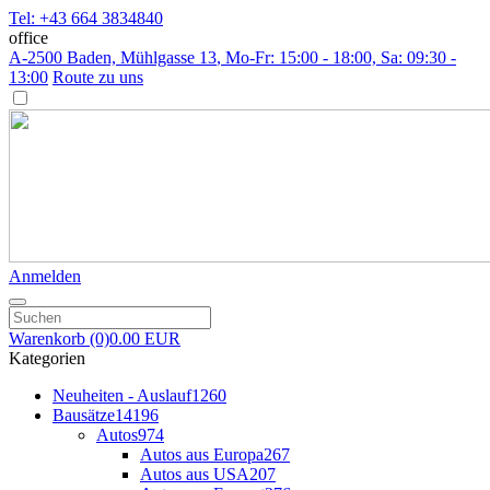
Tel: +43 664 3834840
office
A-2500 Baden, Mühlgasse 13
, Mo-Fr: 15:00 - 18:00, Sa: 09:30 -
13:00
Route zu uns
Anmelden
Warenkorb
(0)
0.00 EUR
Kategorien
Neuheiten - Auslauf
1260
Bausätze
14196
Autos
974
Autos aus Europa
267
Autos aus USA
207