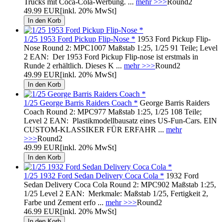
Trucks mit Coca-Cola-Werbung. ...
mehr >>>
Round2
49.99 EUR
[inkl. 20% MwSt]
1/25 1953 Ford Pickup Flip-Nose *
1953 Ford Pickup Flip-
Nose Round 2: MPC1007 Maßstab 1:25, 1/25 91 Teile; Level
2 EAN: Der 1953 Ford Pickup Flip-nose ist erstmals in
Runde 2 erhältlich. Dieses K ...
mehr >>>
Round2
49.99 EUR
[inkl. 20% MwSt]
1/25 George Barris Raiders Coach *
George Barris Raiders
Coach Round 2: MPC977 Maßstab 1:25, 1/25 108 Teile;
Level 2 EAN: Plastikmodellbausatz eines US-Fun-Cars. EIN
CUSTOM-KLASSIKER FÜR ERFAHR ...
mehr
>>>
Round2
49.99 EUR
[inkl. 20% MwSt]
1/25 1932 Ford Sedan Delivery Coca Cola *
1932 Ford
Sedan Delivery Coca Cola Round 2: MPC902 Maßstab 1:25,
1/25 Level 2 EAN: Merkmale: Maßstab 1/25, Fertigkeit 2,
Farbe und Zement erfo ...
mehr >>>
Round2
46.99 EUR
[inkl. 20% MwSt]