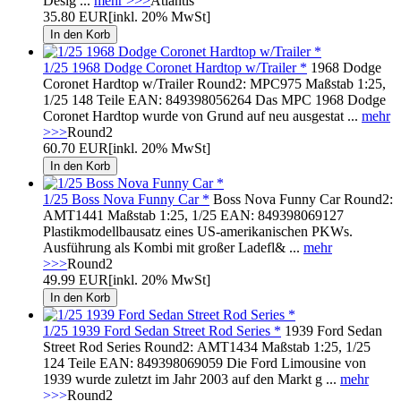
Desig ...
mehr >>>
Atlantis
35.80 EUR
[inkl. 20% MwSt]
1/25 1968 Dodge Coronet Hardtop w/Trailer *
1968 Dodge
Coronet Hardtop w/Trailer Round2: MPC975 Maßstab 1:25,
1/25 148 Teile EAN: 849398056264 Das MPC 1968 Dodge
Coronet Hardtop wurde von Grund auf neu ausgestat ...
mehr
>>>
Round2
60.70 EUR
[inkl. 20% MwSt]
1/25 Boss Nova Funny Car *
Boss Nova Funny Car Round2:
AMT1441 Maßstab 1:25, 1/25 EAN: 849398069127
Plastikmodellbausatz eines US-amerikanischen PKWs.
Ausführung als Kombi mit großer Ladefl& ...
mehr
>>>
Round2
49.99 EUR
[inkl. 20% MwSt]
1/25 1939 Ford Sedan Street Rod Series *
1939 Ford Sedan
Street Rod Series Round2: AMT1434 Maßstab 1:25, 1/25
124 Teile EAN: 849398069059 Die Ford Limousine von
1939 wurde zuletzt im Jahr 2003 auf den Markt g ...
mehr
>>>
Round2