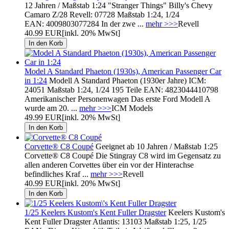
12 Jahren / Maßstab 1:24 "Stranger Things" Billy's Chevy
Camaro Z/28 Revell: 07728 Maßstab 1:24, 1/24
EAN: 4009803077284 In der zwe ...
mehr >>>
Revell
40.99 EUR
[inkl. 20% MwSt]
Model A Standard Phaeton (1930s), American Passenger Car
in 1:24
Modell A Standard Phaeton (1930er Jahre) ICM:
24051 Maßstab 1:24, 1/24 195 Teile EAN: 4823044410798
Amerikanischer Personenwagen Das erste Ford Modell A
wurde am 20. ...
mehr >>>
ICM Models
49.99 EUR
[inkl. 20% MwSt]
Corvette® C8 Coupé
Geeignet ab 10 Jahren / Maßstab 1:25
Corvette® C8 Coupé Die Stingray C8 wird im Gegensatz zu
allen anderen Corvettes über ein vor der Hinterachse
befindliches Kraf ...
mehr >>>
Revell
40.99 EUR
[inkl. 20% MwSt]
1/25 Keelers Kustom's Kent Fuller Dragster
Keelers Kustom's
Kent Fuller Dragster Atlantis: 13103 Maßstab 1:25, 1/25