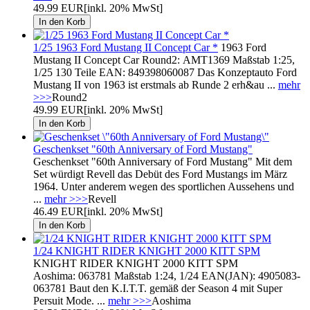
49.99 EUR
[inkl. 20% MwSt]
1/25 1963 Ford Mustang II Concept Car *
1963 Ford
Mustang II Concept Car Round2: AMT1369 Maßstab 1:25,
1/25 130 Teile EAN: 849398060087 Das Konzeptauto Ford
Mustang II von 1963 ist erstmals ab Runde 2 erh&au ...
mehr
>>>
Round2
49.99 EUR
[inkl. 20% MwSt]
Geschenkset "60th Anniversary of Ford Mustang"
Geschenkset "60th Anniversary of Ford Mustang" Mit dem
Set würdigt Revell das Debüt des Ford Mustangs im März
1964. Unter anderem wegen des sportlichen Aussehens und
...
mehr >>>
Revell
46.49 EUR
[inkl. 20% MwSt]
1/24 KNIGHT RIDER KNIGHT 2000 KITT SPM
KNIGHT RIDER KNIGHT 2000 KITT SPM
Aoshima: 063781 Maßstab 1:24, 1/24 EAN(JAN): 4905083-
063781 Baut den K.I.T.T. gemäß der Season 4 mit Super
Persuit Mode. ...
mehr >>>
Aoshima