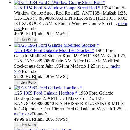
1/25 1934 Ford 5-Window Coupe Street Rod *
1934 Ford 5-
Window Coupe Street Rod Round2: AMT1384 Maßstb 1:25,
1/25 EAN: 849398061053 EIN KLASSISCHER HOT ROD
IST ZURÜCK : AMTs Ford 5-Window Coupé Street ...
mehr
>>>
Round2
49.99 EUR
[inkl. 20% MwSt]
1/25 1964 Ford Galaxie Modified Stocker *
1964 Ford
Galaxie Modified Stocker Round2: AMT1383 Maßstab 1:25,
1/25 EAN: 849398061046 AMTs Ford Galaxie Modified
Stocker aus dem Jahr 1964 im Maßstab 1:25 ist ei ...
mehr
>>>
Round2
52.39 EUR
[inkl. 20% MwSt]
1/25 1969 Ford Galaxie Hardtop *
1969 Ford Galaxie
Hardtop Round2: AMT1373 Maßstab 1:25, 1/25
EAN: 849398060940 EIN HEISSER KLASSIKER MIT 3-
in-1-Optionen : Der 1969er Ford Galaxie im Maßstab 1:25 ...
mehr >>>
Round2
49.99 EUR
[inkl. 20% MwSt]