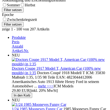
Ankündigung und Erscheinungszeitraum
Sommer
Herbst
Epoche
Zwischenkriegszeit
zeige 1 - 100 von 207 Artikeln
Produkte
Preis
Anzahl
Artikel-Nr.
NEU
Doctors Coupe 1917 Model T, American Car (100% new
moulds) in 1:35
Doctors Coupé 1918 Modell T ICM: 35830
Maßstab 1:35, 1/35 98 Teile EAN: 4823044412006
Amerikanisches Auto 1913 führte Henry Ford in seinem
Automobilwe ...
mehr >>>
ICM Models
29.80 EUR
[inkl. 20% MwSt]
NEU
1/24 1985 Mooneyes Funny Car
1985 Mooneyes Funny Car