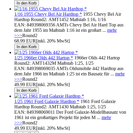
1/16 1955 Chevy Bel Air Hardtop *
1955 Chevy Bel Air
Hardtop Round2: AMT1452 Maßstab 1:16, 1/16
EAN: 849398069356 AMTs Chevy Bel Air Hard Top aus
dem Jahr 1955 im Maßstab 1:16 ist ein großart ...
mehr
>>>
Round2
68.99 EUR
[inkl. 20% MwSt]
1/25 1966er Olds 442 Hartop *
1966er Olds 442 Hartop
Round2: AMT1432M Maßstab 1:25, 1/25
EAN: 849398069035 AMTs Oldsmobile 442 Hardtop aus
dem Jahr 1966 im Maßstab 1:25 ist ein Bausatz für ...
mehr
>>>
Round2
49.99 EUR
[inkl. 20% MwSt]
1/25 1961 Ford Galaxie Hardtop *
1961 Ford Galaxie
Hardtop Round2: AMT1430 Maßstab 1:25, 1/25
EAN: 849398069011 Der Ford Galaxie-Modellbausatz von
1961 ist ein großartiges Projekt für jeden M ...
mehr
>>>
Round2
49.99 EUR
[inkl. 20% MwSt]