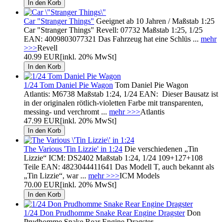
Car "Stranger Things"
Geeignet ab 10 Jahren / Maßstab 1:25
Car "Stranger Things" Revell: 07732 Maßstab 1:25, 1/25
EAN: 4009803077321 Das Fahrzeug hat eine Schlüs ...
mehr
>>>
Revell
40.99 EUR
[inkl. 20% MwSt]
1/24 Tom Daniel Pie Wagon
Tom Daniel Pie Wagon
Atlantis: M6738 Maßstab 1:24, 1/24 EAN: Dieser Bausatz ist
in der originalen rötlich-violetten Farbe mit transparenten,
messing- und verchromt ...
mehr >>>
Atlantis
47.99 EUR
[inkl. 20% MwSt]
The Various 'Tin Lizzie' in 1:24
Die verschiedenen „Tin
Lizzie“ ICM: DS2402 Maßstab 1:24, 1/24 109+127+108
Teile EAN: 4823044411641 Das Modell T, auch bekannt als
„Tin Lizzie“, war ...
mehr >>>
ICM Models
70.00 EUR
[inkl. 20% MwSt]
1/24 Don Prudhomme Snake Rear Engine Dragster
Don
Prudhomme Snake Rear Engine Dragster