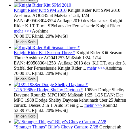
Knight Rider Kitt SPM 2010
Knight Rider Kitt SPM 2010
Aoshima: AO043554 Maßstab 1:24, 1/24
EAN: 4905083043554 Auflage 2010 des Bausatzes Knight
Rider K.I.T.T. mit SPM aus der Fernsehserie Knight Rider. ...
mehr >>>
Aoshima
70.00 EUR
[inkl. 20% MwSt]
Knight Rider Kitt Season Three *
Knight Rider Kitt Season
Three Aoshima: AO041253 Maßstab 1:24, 1/24
EAN: 4905083041253 Auflage 2013 des K.I.T.T. aus der 3.
Staffel der Fernsehserie Knight Rider ...
mehr >>>
Aoshima
70.00 EUR
[inkl. 20% MwSt]
1/25 1988er Dodge Shelby Daytona *
1988er Dodge Shelby
Daytona Round2: MPC1009 Maßstab 1:25, 1/25 EAN: Der
MPC 1988 Dodge Shelby Daytona kehrt nach über 25 Jahren
zurück. Dieses 2-in-1-Auto ist ein g ...
mehr >>>
Round2
52.39 EUR
[inkl. 20% MwSt]
"Stranger Things" Billy's Chevy Camaro Z/28
Geeignet ab