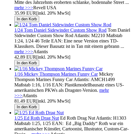
Mitte des Jahrzehnts eroberten schlanke, bodennahe Street ...
mehr >>>
Revell USA
35.99 EUR
[inkl. 20% MwSt]
1/24 Tom Daniel Sidewinder Custom Show Rod
Tom Daniel
Sidewinder Custom Show Rod Atlantis: M2210 Maßstab
1:24, 1/24 46 Teile EAN: Eine neue Version eines TD-
Klassikers. Dieser Bausatz ist in Tan mit einem gebrann ...
mehr >>>
Atlantis
42.89 EUR
[inkl. 20% MwSt]
1/16 Mickey Thompson Marines Funny Car
Mickey
Thompson Marines Funny Car Atlantis: AMCH1499
Maßstab 1:16, 1/16 EAN: Plastikmodellbausatz eines US-
amerikanischen PKWs als Dragster-Version.
mehr
>>>
Atlantis
81.49 EUR
[inkl. 20% MwSt]
1/25 Ed Roth Drag Nut
Ed Roth Drag Nut Atlantis: H1303
Maßstab 1:25, 1/25 EAN: Ed „Big Daddy“ Roth war ein
amerikanischer Künstler, Cartoonist, Illustrator, Custom-Car-