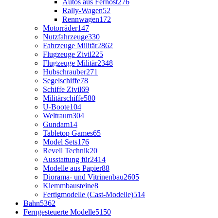
Autos aus Fernost
276
Rally-Wagen
52
Rennwagen
172
Motorräder
147
Nutzfahrzeuge
330
Fahrzeuge Militär
2862
Flugzeuge Zivil
225
Flugzeuge Militär
2348
Hubschrauber
271
Segelschiffe
78
Schiffe Zivil
69
Militärschiffe
580
U-Boote
104
Weltraum
304
Gundam
14
Tabletop Games
65
Model Sets
176
Revell Technik
20
Ausstattung für
2414
Modelle aus Papier
88
Diorama- und Vitrinenbau
2605
Klemmbausteine
8
Fertigmodelle (Cast-Modelle)
514
Bahn
5362
Ferngesteuerte Modelle
5150