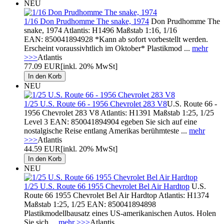
NEU
1/16 Don Prudhomme The snake, 1974
Don Prudhomme The
snake, 1974 Atlantis: H1496 Maßstab 1:16, 1/16
EAN: 850041894928 *Kann ab sofort vorbestellt werden.
Erscheint voraussivhtlich im Oktober* Plastikmod ...
mehr
>>>
Atlantis
77.09 EUR
[inkl. 20% MwSt]
NEU
1/25 U.S. Route 66 - 1956 Chevrolet 283 V8
U.S. Route 66 -
1956 Chevrolet 283 V8 Atlantis: H1391 Maßstab 1:25, 1/25
Level 3 EAN: 850041894904 egeben Sie sich auf eine
nostalgische Reise entlang Amerikas berühmteste ...
mehr
>>>
Atlantis
44.59 EUR
[inkl. 20% MwSt]
NEU
1/25 U.S. Route 66 1955 Chevrolet Bel Air Hardtop
U.S.
Route 66 1955 Chevrolet Bel Air Hardtop Atlantis: H1374
Maßstab 1:25, 1/25 EAN: 850041894898
Plastikmodellbausatz eines US-amerikanischen Autos. Holen
Sie sich ...
mehr >>>
Atlantis