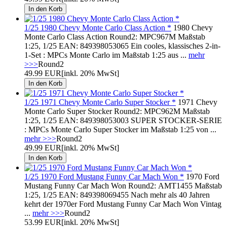
1/25 1980 Chevy Monte Carlo Class Action *
1980 Chevy
Monte Carlo Class Action Round2: MPC967M Maßstab
1:25, 1/25 EAN: 849398053065 Ein cooles, klassisches 2-in-
1-Set : MPCs Monte Carlo im Maßstab 1:25 aus ...
mehr
>>>
Round2
49.99 EUR
[inkl. 20% MwSt]
1/25 1971 Chevy Monte Carlo Super Stocker *
1971 Chevy
Monte Carlo Super Stocker Round2: MPC962M Maßstab
1:25, 1/25 EAN: 849398053003 SUPER STOCKER-SERIE
: MPCs Monte Carlo Super Stocker im Maßstab 1:25 von ...
mehr >>>
Round2
49.99 EUR
[inkl. 20% MwSt]
1/25 1970 Ford Mustang Funny Car Mach Won *
1970 Ford
Mustang Funny Car Mach Won Round2: AMT1455 Maßstab
1:25, 1/25 EAN: 849398069455 Nach mehr als 40 Jahren
kehrt der 1970er Ford Mustang Funny Car Mach Won Vintag
...
mehr >>>
Round2
53.99 EUR
[inkl. 20% MwSt]