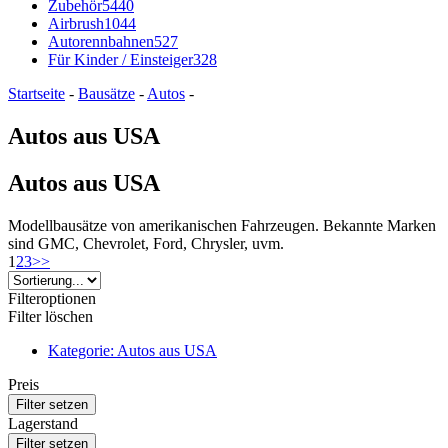
Zubehör
5440
Airbrush
1044
Autorennbahnen
527
Für Kinder / Einsteiger
328
Startseite
-
Bausätze
-
Autos
-
Autos aus USA
Autos aus USA
Modellbausätze von amerikanischen Fahrzeugen. Bekannte Marken
sind GMC, Chevrolet, Ford, Chrysler, uvm.
1
2
3
>>
Filteroptionen
Filter löschen
Kategorie: Autos aus USA
Preis
Lagerstand