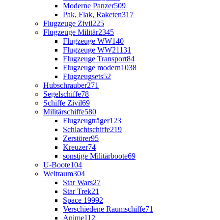
Moderne Panzer
509
Pak, Flak, Raketen
317
Flugzeuge Zivil
225
Flugzeuge Militär
2345
Flugzeuge WW1
40
Flugzeuge WW2
1131
Flugzeuge Transport
84
Flugzeuge modern
1038
Flugzeugsets
52
Hubschrauber
271
Segelschiffe
78
Schiffe Zivil
69
Militärschiffe
580
Flugzeugträger
123
Schlachtschiffe
219
Zerstörer
95
Kreuzer
74
sonstige Militärboote
69
U-Boote
104
Weltraum
304
Star Wars
27
Star Trek
21
Space 1999
2
Verschiedene Raumschiffe
71
Anime
112