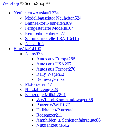
Webshop
© Scotti:Shop™
Neuheiten - Auslauf
1234
Modellbausektor Neuheiten
524
Bahnsektor Neuheiten
389
Ferngesteuerte Modelle
164
Rennbahnneuheiten
77
Sammlermodelle 1:87, 1:64
15
Auslauf
65
Bausätze
14190
Autos
973
Autos aus Europa
266
Autos aus USA
207
Autos aus Fernost
276
Rally-Wagen
52
Rennwagen
172
Motorräder
147
Nutzfahrzeuge
329
Fahrzeuge Militär
2861
WWI und Kommandowagen
58
Panzer WWII
1077
Halbketten-Panzer
41
Radpanzer
211
Amphibien u. Schienenfahrzeuge
86
Nutzfahrzeuge
562