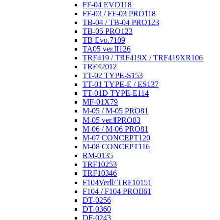
FF-04 EVO
118
FF-03 / FF-03 PRO
118
TB-04 / TB-04 PRO
123
TB-05 PRO
123
TB Evo.7
109
TA05 ver.II
126
TRF419 / TRF419X / TRF419XR
106
TRF420
12
TT-02 TYPE-S
153
TT-01 TYPE-E / ES
137
TT-01D TYPE-E
114
MF-01X
79
M-05 / M-05 PRO
81
M-05 ver.ⅡPRO
83
M-06 / M-06 PRO
81
M-07 CONCEPT
120
M-08 CONCEPT
116
RM-01
35
TRF102
53
TRF103
46
F104VerⅡ/ TRF101
51
F104 / F104 PROII
61
DT-02
56
DT-03
60
DF-02
43