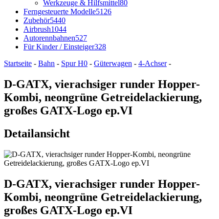
Werkzeuge & Hilfsmittel
80
Ferngesteuerte Modelle
5126
Zubehör
5440
Airbrush
1044
Autorennbahnen
527
Für Kinder / Einsteiger
328
Startseite
-
Bahn
-
Spur H0
-
Güterwagen
-
4-Achser
-
D-GATX, vierachsiger runder Hopper-
Kombi, neongrüne Getreidelackierung,
großes GATX-Logo ep.VI
Detailansicht
D-GATX, vierachsiger runder Hopper-
Kombi, neongrüne Getreidelackierung,
großes GATX-Logo ep.VI