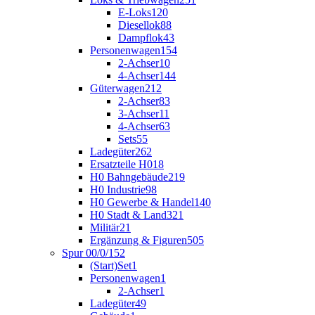
E-Loks
120
Diesellok
88
Dampflok
43
Personenwagen
154
2-Achser
10
4-Achser
144
Güterwagen
212
2-Achser
83
3-Achser
11
4-Achser
63
Sets
55
Ladegüter
262
Ersatzteile H0
18
H0 Bahngebäude
219
H0 Industrie
98
H0 Gewerbe & Handel
140
H0 Stadt & Land
321
Militär
21
Ergänzung & Figuren
505
Spur 00/0/1
52
(Start)Set
1
Personenwagen
1
2-Achser
1
Ladegüter
49