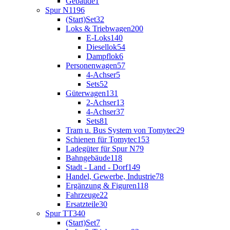
Gebäude
1
Spur N
1196
(Start)Set
32
Loks & Triebwagen
200
E-Loks
140
Diesellok
54
Dampflok
6
Personenwagen
57
4-Achser
5
Sets
52
Güterwagen
131
2-Achser
13
4-Achser
37
Sets
81
Tram u. Bus System von Tomytec
29
Schienen für Tomytec
153
Ladegüter für Spur N
79
Bahngebäude
118
Stadt - Land - Dorf
149
Handel, Gewerbe, Industrie
78
Ergänzung & Figuren
118
Fahrzeuge
22
Ersatzteile
30
Spur TT
340
(Start)Set
7