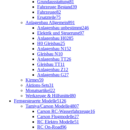
Grundausstattung
81
Fahrzeuge Bestand
39
Fahrzeuge
82
Ersatzteile
75
Anlagenbau Allgemein
891
Anlagenbau unbestimmt
246
Elektrik und Steuerung
97
Anlagenbau H0
285
H0 Gleisbau
25
Anlagenbau N
152
Gleisbau N
10
Anlagenbau TT
26
Gleisbau TT
11
Anlagenbau Z
12
Anlagenbau G
27
Kirmes
59
Aktions-Sets
31
Monatsartikel
22
Werkzeuge & Hilfsmittel
80
Ferngesteuerte Modelle
5126
Tamiya/Carson Modelle
4807
Carson RC-Wasserfahrzeuge
16
Carson Flugmodelle
27
RC Elektro Modelle
51
RC On-Road
96