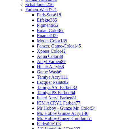
Schablonen
256
Farben-Welt
3721
Farb-Sets
618
Effekte
365
Pigmente
52
Email Color
87
Enamel
109
Model Color
185
Panzer, Game-Color
145
Xpress Color
42
Aqua Color
88
Acryl Farben
87
Heller Acryl
68
Game Wash
6
Tamiya Acryl
111
Lacquer Paints
82
Tamiya AS- Farben
32
Tamiya PS Farben
64
Italeri Acryl Farben
81
ICM ACRYL Farben
77
Mr Hobby - Gunze Mr. Color
54
Mr. Hobby Gunze Acryl
146
Mr. Hobby Gunze Gundum
51
Farbstifte
103
AK Interaktiv 3Gen
232