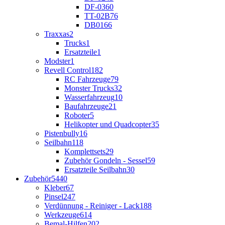
DF-03
60
TT-02B
76
DB01
66
Traxxas
2
Trucks
1
Ersatzteile
1
Modster
1
Revell Control
182
RC Fahrzeuge
79
Monster Trucks
32
Wasserfahrzeug
10
Baufahrzeuge
21
Roboter
5
Helikopter und Quadcopter
35
Pistenbully
16
Seilbahn
118
Komplettsets
29
Zubehör Gondeln - Sessel
59
Ersatzteile Seilbahn
30
Zubehör
5440
Kleber
67
Pinsel
247
Verdünnung - Reiniger - Lack
188
Werkzeuge
614
Bemal-Hilfen
202