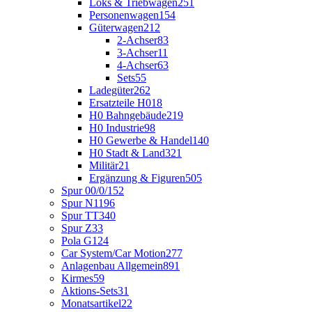
Loks & Triebwagen
251
Personenwagen
154
Güterwagen
212
2-Achser
83
3-Achser
11
4-Achser
63
Sets
55
Ladegüter
262
Ersatzteile H0
18
H0 Bahngebäude
219
H0 Industrie
98
H0 Gewerbe & Handel
140
H0 Stadt & Land
321
Militär
21
Ergänzung & Figuren
505
Spur 00/0/1
52
Spur N
1196
Spur TT
340
Spur Z
33
Pola G
124
Car System/Car Motion
277
Anlagenbau Allgemein
891
Kirmes
59
Aktions-Sets
31
Monatsartikel
22