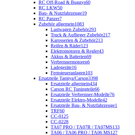
RC Off-Road & Buggys
60
RC LKW
50
Bau- & Nutzfahrzeuge
19
RC Panzer
7
Zubehör allgemein
1083
Lastwagen Zubehör
293
Truck & Auflieger Zubehör
217
Karosserien & Zubehör
213
Reifen & Räder
123
Elektromotoren & Regler
43
Akkus & Batterien
69
Verbrennermotoren
6
Ladegeräte
16
Fernsteueranlagen
103
Ersatzteile Tamiya/Carson
3398
Ersatzteile allgemein
434
Carson RC Tuningteile
66
Ersatzteile Verbrenner-Modelle
76
Ersatzteile Elektro-Modelle
42
Ersatzteile Bau- & Nutzfahrzeuge
1
TRF
60
CC-01
25
CC-02
28
TA07 PRO / TA07R / TA07MS
133
TA06 / TA06 PRO / TA06 MS
127