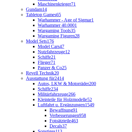
Maschinenkrieger
71
Gundam
14
Tabletop Games
65
Warhammer - Age of Sigmar
1
Warhammer 40.000
1
Wargaming Tools
35
Wargaming Figuren
28
Model Sets
176
Model Cars
47
Nutzfahrzeuge
12
Schiffe
21
Flieger
71
Panzer & Co
25
Revell Technik
20
Ausstattung für
2414
Autos, LKW & Motorräder
200
Schiffe
234
Militärfahrzeuge
266
Kleinteile für Holzmodelle
52
Luftfahrt u. Ergänzungen
1549
Bewaffnung
91
Verbesserungen
958
Fotoätzteile
463
Decals
37
Sonstiges
113