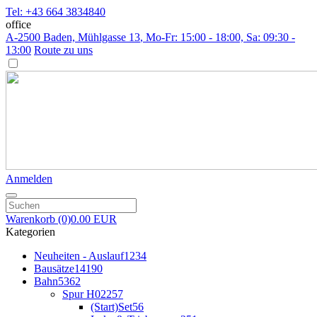
Tel: +43 664 3834840
office
A-2500 Baden, Mühlgasse 13
, Mo-Fr: 15:00 - 18:00, Sa: 09:30 -
13:00
Route zu uns
Anmelden
Warenkorb
(0)
0.00 EUR
Kategorien
Neuheiten - Auslauf
1234
Bausätze
14190
Bahn
5362
Spur H0
2257
(Start)Set
56