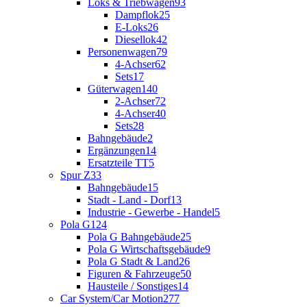
Loks & Triebwagen
93
Dampflok
25
E-Loks
26
Diesellok
42
Personenwagen
79
4-Achser
62
Sets
17
Güterwagen
140
2-Achser
72
4-Achser
40
Sets
28
Bahngebäude
2
Ergänzungen
14
Ersatzteile TT
5
Spur Z
33
Bahngebäude
15
Stadt - Land - Dorf
13
Industrie - Gewerbe - Handel
5
Pola G
124
Pola G Bahngebäude
25
Pola G Wirtschaftsgebäude
9
Pola G Stadt & Land
26
Figuren & Fahrzeuge
50
Hausteile / Sonstiges
14
Car System/Car Motion
277