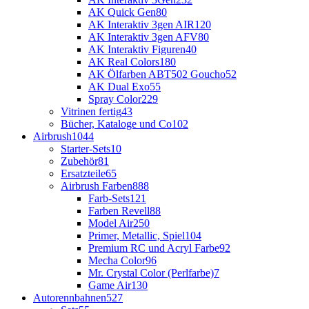
AK Quick Gen
80
AK Interaktiv 3gen AIR
120
AK Interaktiv 3gen AFV
80
AK Interaktiv Figuren
40
AK Real Colors
180
AK Ölfarben ABT502 Goucho
52
AK Dual Exo
55
Spray Color
229
Vitrinen fertig
43
Bücher, Kataloge und Co
102
Airbrush
1044
Starter-Sets
10
Zubehör
81
Ersatzteile
65
Airbrush Farben
888
Farb-Sets
121
Farben Revell
88
Model Air
250
Primer, Metallic, Spiel
104
Premium RC und Acryl Farbe
92
Mecha Color
96
Mr. Crystal Color (Perlfarbe)
7
Game Air
130
Autorennbahnen
527