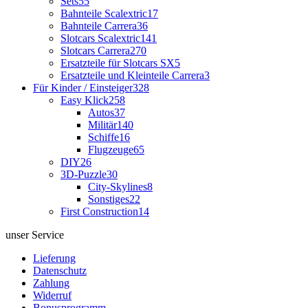
Sets
55
Bahnteile Scalextric
17
Bahnteile Carrera
36
Slotcars Scalextric
141
Slotcars Carrera
270
Ersatzteile für Slotcars SX
5
Ersatzteile und Kleinteile Carrera
3
Für Kinder / Einsteiger
328
Easy Klick
258
Autos
37
Militär
140
Schiffe
16
Flugzeuge
65
DIY
26
3D-Puzzle
30
City-Skylines
8
Sonstiges
22
First Construction
14
unser Service
Lieferung
Datenschutz
Zahlung
Widerruf
Bonusprogramm