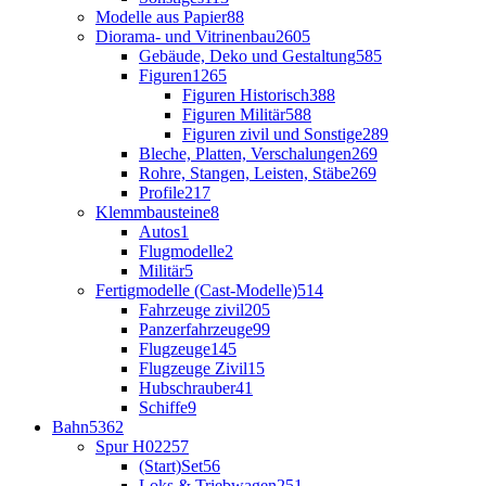
Modelle aus Papier
88
Diorama- und Vitrinenbau
2605
Gebäude, Deko und Gestaltung
585
Figuren
1265
Figuren Historisch
388
Figuren Militär
588
Figuren zivil und Sonstige
289
Bleche, Platten, Verschalungen
269
Rohre, Stangen, Leisten, Stäbe
269
Profile
217
Klemmbausteine
8
Autos
1
Flugmodelle
2
Militär
5
Fertigmodelle (Cast-Modelle)
514
Fahrzeuge zivil
205
Panzerfahrzeuge
99
Flugzeuge
145
Flugzeuge Zivil
15
Hubschrauber
41
Schiffe
9
Bahn
5362
Spur H0
2257
(Start)Set
56
Loks & Triebwagen
251