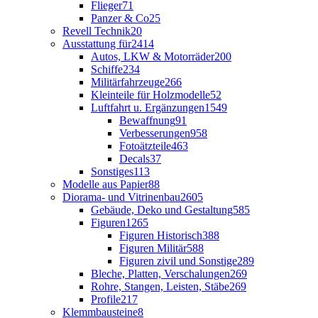
Flieger
71
Panzer & Co
25
Revell Technik
20
Ausstattung für
2414
Autos, LKW & Motorräder
200
Schiffe
234
Militärfahrzeuge
266
Kleinteile für Holzmodelle
52
Luftfahrt u. Ergänzungen
1549
Bewaffnung
91
Verbesserungen
958
Fotoätzteile
463
Decals
37
Sonstiges
113
Modelle aus Papier
88
Diorama- und Vitrinenbau
2605
Gebäude, Deko und Gestaltung
585
Figuren
1265
Figuren Historisch
388
Figuren Militär
588
Figuren zivil und Sonstige
289
Bleche, Platten, Verschalungen
269
Rohre, Stangen, Leisten, Stäbe
269
Profile
217
Klemmbausteine
8