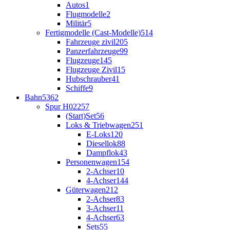
Autos
1
Flugmodelle
2
Militär
5
Fertigmodelle (Cast-Modelle)
514
Fahrzeuge zivil
205
Panzerfahrzeuge
99
Flugzeuge
145
Flugzeuge Zivil
15
Hubschrauber
41
Schiffe
9
Bahn
5362
Spur H0
2257
(Start)Set
56
Loks & Triebwagen
251
E-Loks
120
Diesellok
88
Dampflok
43
Personenwagen
154
2-Achser
10
4-Achser
144
Güterwagen
212
2-Achser
83
3-Achser
11
4-Achser
63
Sets
55