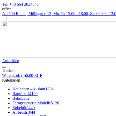
Tel: +43 664 3834840
office
A-2500 Baden, Mühlgasse 13
, Mo-Fr: 15:00 - 18:00, Sa: 09:30 - 13:
Anmelden
Warenkorb
(0)
0.00 EUR
Kategorien
Neuheiten - Auslauf
1234
Bausätze
14190
Bahn
5362
Ferngesteuerte Modelle
5126
Zubehör
5440
Airbrush
1044