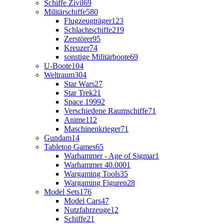
Schiffe Zivil
69
Militärschiffe
580
Flugzeugträger
123
Schlachtschiffe
219
Zerstörer
95
Kreuzer
74
sonstige Militärboote
69
U-Boote
104
Weltraum
304
Star Wars
27
Star Trek
21
Space 1999
2
Verschiedene Raumschiffe
71
Anime
112
Maschinenkrieger
71
Gundam
14
Tabletop Games
65
Warhammer - Age of Sigmar
1
Warhammer 40.000
1
Wargaming Tools
35
Wargaming Figuren
28
Model Sets
176
Model Cars
47
Nutzfahrzeuge
12
Schiffe
21