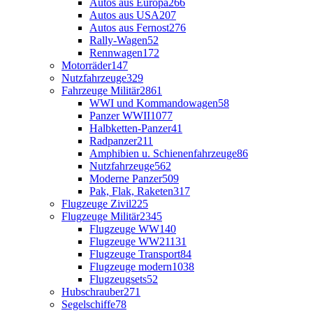
Autos aus Europa
266
Autos aus USA
207
Autos aus Fernost
276
Rally-Wagen
52
Rennwagen
172
Motorräder
147
Nutzfahrzeuge
329
Fahrzeuge Militär
2861
WWI und Kommandowagen
58
Panzer WWII
1077
Halbketten-Panzer
41
Radpanzer
211
Amphibien u. Schienenfahrzeuge
86
Nutzfahrzeuge
562
Moderne Panzer
509
Pak, Flak, Raketen
317
Flugzeuge Zivil
225
Flugzeuge Militär
2345
Flugzeuge WW1
40
Flugzeuge WW2
1131
Flugzeuge Transport
84
Flugzeuge modern
1038
Flugzeugsets
52
Hubschrauber
271
Segelschiffe
78