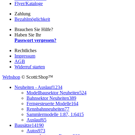
Flyer/Kataloge
Zahlung
Bezahlmöglichkeit
Brauchen Sie Hilfe?
Haben Sie Ihr
Passwort vergessen?
Rechtliches
Impressum
AGB
Widerruf starten
Webshop
© Scotti:Shop™
Neuheiten - Auslauf
1234
Modellbausektor Neuheiten
524
Bahnsektor Neuheiten
389
Ferngesteuerte Modelle
164
Rennbahnneuheiten
77
Sammlermodelle 1:87, 1:64
15
Auslauf
65
Bausätze
14190
Autos
973