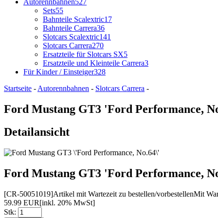
Autorennbahnen
527
Sets
55
Bahnteile Scalextric
17
Bahnteile Carrera
36
Slotcars Scalextric
141
Slotcars Carrera
270
Ersatzteile für Slotcars SX
5
Ersatzteile und Kleinteile Carrera
3
Für Kinder / Einsteiger
328
Startseite
-
Autorennbahnen
-
Slotcars Carrera
-
Ford Mustang GT3 'Ford Performance, No
Detailansicht
Ford Mustang GT3 'Ford Performance, No
[CR-50051019]
Artikel mit Wartezeit zu bestellen/vorbestellen
Mit Wart
59.99 EUR
[inkl. 20% MwSt]
Stk: