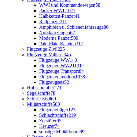
WWI und Kommandowagen
58
Panzer WWII
1077
Halbketten-Panzer
41
Radpanzer
211
Amphibien u. Schienenfahrzeuge
86
Nutzfahrzeuge
562
Moderne Panzer
509
Pak, Flak, Raketen
317
Flugzeuge Zivil
225
Flugzeuge Militär
2345
Flugzeuge WW1
40
Flugzeuge WW2
1131
Flugzeuge Transport
84
Flugzeuge modern
1038
Flugzeugsets
52
Hubschrauber
271
Segelschiffe
78
Schiffe Zivil
69
Militärschiffe
580
Flugzeugträger
123
Schlachtschiffe
219
Zerstörer
95
Kreuzer
74
sonstige Militärboote
69