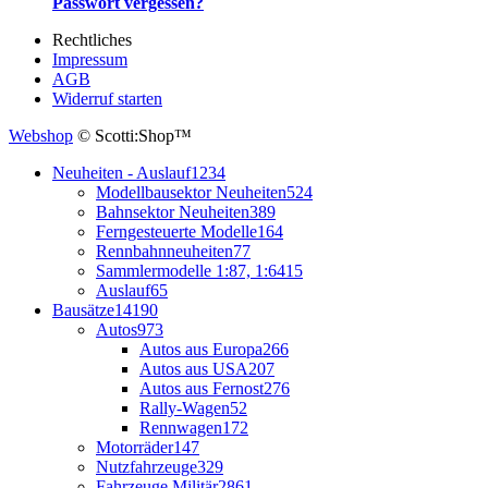
Passwort vergessen?
Rechtliches
Impressum
AGB
Widerruf starten
Webshop
© Scotti:Shop™
Neuheiten - Auslauf
1234
Modellbausektor Neuheiten
524
Bahnsektor Neuheiten
389
Ferngesteuerte Modelle
164
Rennbahnneuheiten
77
Sammlermodelle 1:87, 1:64
15
Auslauf
65
Bausätze
14190
Autos
973
Autos aus Europa
266
Autos aus USA
207
Autos aus Fernost
276
Rally-Wagen
52
Rennwagen
172
Motorräder
147
Nutzfahrzeuge
329
Fahrzeuge Militär
2861