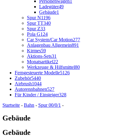
Personenwagen
1
Ladegüter
49
Gebäude
1
Spur N
1196
Spur TT
340
Spur Z
33
Pola G
124
Car System/Car Motion
277
Anlagenbau Allgemein
891
Kirmes
59
Aktions-Sets
31
Monatsartikel
22
Werkzeuge & Hilfsmittel
80
Ferngesteuerte Modelle
5126
Zubehör
5440
Airbrush
1044
Autorennbahnen
527
Für Kinder / Einsteiger
328
Startseite
-
Bahn
-
Spur 00/0/1
-
Gebäude
Gebäude