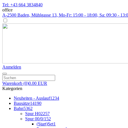
Tel: +43 664 3834840
office
A-2500 Baden, Mühlgasse 13
, Mo-Fr: 15:00 - 18:00, Sa: 09:30 - 13:
Anmelden
Warenkorb
(0)
0.00 EUR
Kategorien
Neuheiten - Auslauf
1234
Bausätze
14190
Bahn
5362
Spur H0
2257
Spur 00/0/1
52
(Start)Set
1