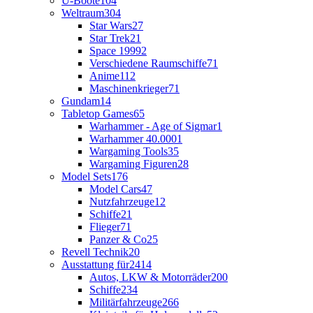
U-Boote
104
Weltraum
304
Star Wars
27
Star Trek
21
Space 1999
2
Verschiedene Raumschiffe
71
Anime
112
Maschinenkrieger
71
Gundam
14
Tabletop Games
65
Warhammer - Age of Sigmar
1
Warhammer 40.000
1
Wargaming Tools
35
Wargaming Figuren
28
Model Sets
176
Model Cars
47
Nutzfahrzeuge
12
Schiffe
21
Flieger
71
Panzer & Co
25
Revell Technik
20
Ausstattung für
2414
Autos, LKW & Motorräder
200
Schiffe
234
Militärfahrzeuge
266