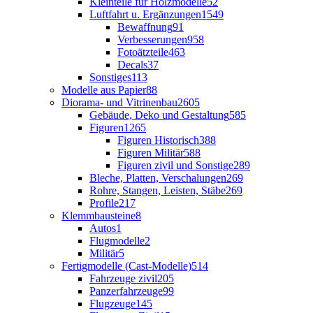
Kleinteile für Holzmodelle
52
Luftfahrt u. Ergänzungen
1549
Bewaffnung
91
Verbesserungen
958
Fotoätzteile
463
Decals
37
Sonstiges
113
Modelle aus Papier
88
Diorama- und Vitrinenbau
2605
Gebäude, Deko und Gestaltung
585
Figuren
1265
Figuren Historisch
388
Figuren Militär
588
Figuren zivil und Sonstige
289
Bleche, Platten, Verschalungen
269
Rohre, Stangen, Leisten, Stäbe
269
Profile
217
Klemmbausteine
8
Autos
1
Flugmodelle
2
Militär
5
Fertigmodelle (Cast-Modelle)
514
Fahrzeuge zivil
205
Panzerfahrzeuge
99
Flugzeuge
145