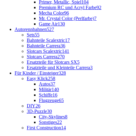
Primer, Metallic, Spiel
104
Premium RC und Acryl Farbe
92
Mecha Color
96
Mr. Crystal Color (Perlfarbe)
7
Game Air
130
Autorennbahnen
527
Sets
55
Bahnteile Scalextric
17
Bahnteile Carrera
36
Slotcars Scalextric
141
Slotcars Carrera
270
Ersatzteile für Slotcars SX
5
Ersatzteile und Kleinteile Carrera
3
Für Kinder / Einsteiger
328
Easy Klick
258
Autos
37
Militär
140
Schiffe
16
Flugzeuge
65
DIY
26
3D-Puzzle
30
City-Skylines
8
Sonstiges
22
First Construction
14