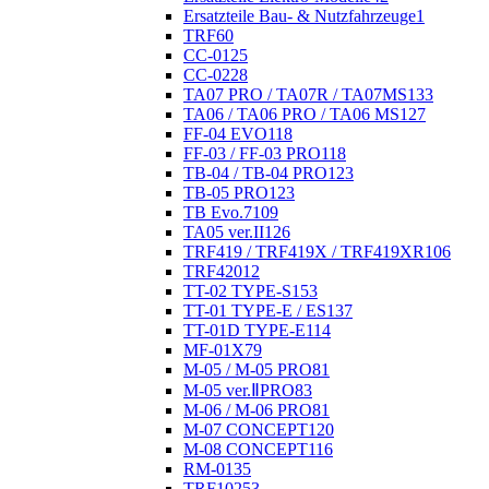
Ersatzteile Bau- & Nutzfahrzeuge
1
TRF
60
CC-01
25
CC-02
28
TA07 PRO / TA07R / TA07MS
133
TA06 / TA06 PRO / TA06 MS
127
FF-04 EVO
118
FF-03 / FF-03 PRO
118
TB-04 / TB-04 PRO
123
TB-05 PRO
123
TB Evo.7
109
TA05 ver.II
126
TRF419 / TRF419X / TRF419XR
106
TRF420
12
TT-02 TYPE-S
153
TT-01 TYPE-E / ES
137
TT-01D TYPE-E
114
MF-01X
79
M-05 / M-05 PRO
81
M-05 ver.ⅡPRO
83
M-06 / M-06 PRO
81
M-07 CONCEPT
120
M-08 CONCEPT
116
RM-01
35
TRF102
53