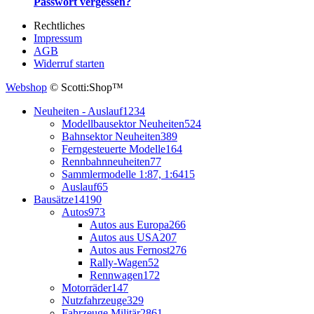
Passwort vergessen?
Rechtliches
Impressum
AGB
Widerruf starten
Webshop
© Scotti:Shop™
Neuheiten - Auslauf
1234
Modellbausektor Neuheiten
524
Bahnsektor Neuheiten
389
Ferngesteuerte Modelle
164
Rennbahnneuheiten
77
Sammlermodelle 1:87, 1:64
15
Auslauf
65
Bausätze
14190
Autos
973
Autos aus Europa
266
Autos aus USA
207
Autos aus Fernost
276
Rally-Wagen
52
Rennwagen
172
Motorräder
147
Nutzfahrzeuge
329
Fahrzeuge Militär
2861