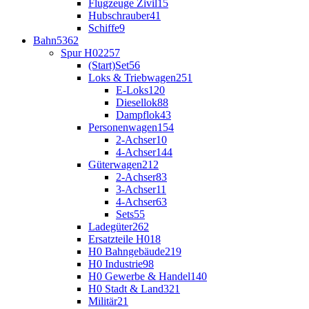
Flugzeuge Zivil
15
Hubschrauber
41
Schiffe
9
Bahn
5362
Spur H0
2257
(Start)Set
56
Loks & Triebwagen
251
E-Loks
120
Diesellok
88
Dampflok
43
Personenwagen
154
2-Achser
10
4-Achser
144
Güterwagen
212
2-Achser
83
3-Achser
11
4-Achser
63
Sets
55
Ladegüter
262
Ersatzteile H0
18
H0 Bahngebäude
219
H0 Industrie
98
H0 Gewerbe & Handel
140
H0 Stadt & Land
321
Militär
21