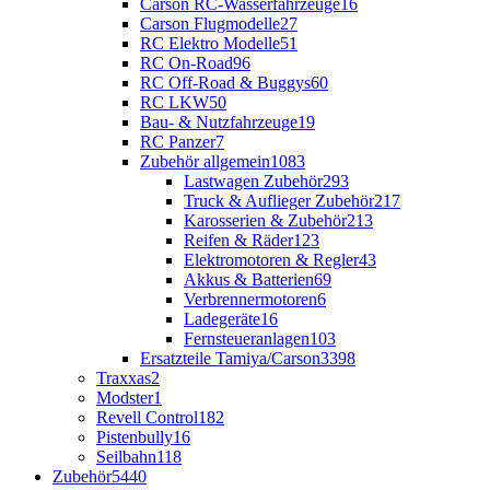
Carson RC-Wasserfahrzeuge
16
Carson Flugmodelle
27
RC Elektro Modelle
51
RC On-Road
96
RC Off-Road & Buggys
60
RC LKW
50
Bau- & Nutzfahrzeuge
19
RC Panzer
7
Zubehör allgemein
1083
Lastwagen Zubehör
293
Truck & Auflieger Zubehör
217
Karosserien & Zubehör
213
Reifen & Räder
123
Elektromotoren & Regler
43
Akkus & Batterien
69
Verbrennermotoren
6
Ladegeräte
16
Fernsteueranlagen
103
Ersatzteile Tamiya/Carson
3398
Traxxas
2
Modster
1
Revell Control
182
Pistenbully
16
Seilbahn
118
Zubehör
5440