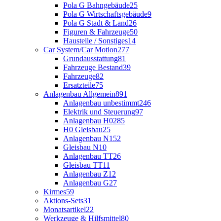
Pola G Bahngebäude
25
Pola G Wirtschaftsgebäude
9
Pola G Stadt & Land
26
Figuren & Fahrzeuge
50
Hausteile / Sonstiges
14
Car System/Car Motion
277
Grundausstattung
81
Fahrzeuge Bestand
39
Fahrzeuge
82
Ersatzteile
75
Anlagenbau Allgemein
891
Anlagenbau unbestimmt
246
Elektrik und Steuerung
97
Anlagenbau H0
285
H0 Gleisbau
25
Anlagenbau N
152
Gleisbau N
10
Anlagenbau TT
26
Gleisbau TT
11
Anlagenbau Z
12
Anlagenbau G
27
Kirmes
59
Aktions-Sets
31
Monatsartikel
22
Werkzeuge & Hilfsmittel
80