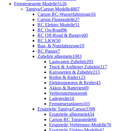
Ferngesteuerte Modelle
5126
Tamiya/Carson Modelle
4807
Carson RC-Wasserfahrzeuge
16
Carson Flugmodelle
27
RC Elektro Modelle
51
RC On-Road
96
RC Off-Road & Buggys
60
RC LKW
50
Bau- & Nutzfahrzeuge
19
RC Panzer
7
Zubehör allgemein
1083
Lastwagen Zubehör
293
Truck & Auflieger Zubehör
217
Karosserien & Zubehör
213
Reifen & Räder
123
Elektromotoren & Regler
43
Akkus & Batterien
69
Verbrennermotoren
6
Ladegeräte
16
Fernsteueranlagen
103
Ersatzteile Tamiya/Carson
3398
Ersatzteile allgemein
434
Carson RC Tuningteile
66
Ersatzteile Verbrenner-Modelle
76
Ersatzteile Elektro-Modelle
42