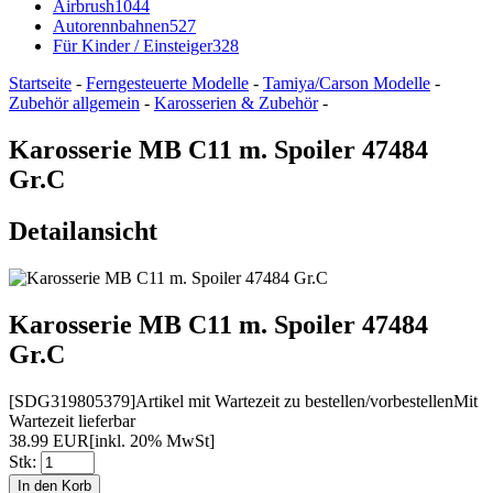
Airbrush
1044
Autorennbahnen
527
Für Kinder / Einsteiger
328
Startseite
-
Ferngesteuerte Modelle
-
Tamiya/Carson Modelle
-
Zubehör allgemein
-
Karosserien & Zubehör
-
Karosserie MB C11 m. Spoiler 47484
Gr.C
Detailansicht
Karosserie MB C11 m. Spoiler 47484
Gr.C
[SDG319805379]
Artikel mit Wartezeit zu bestellen/vorbestellen
Mit
Wartezeit lieferbar
38.99 EUR
[inkl. 20% MwSt]
Stk: