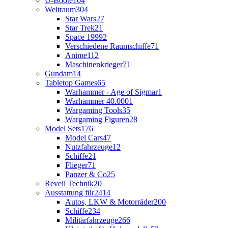
U-Boote
104
Weltraum
304
Star Wars
27
Star Trek
21
Space 1999
2
Verschiedene Raumschiffe
71
Anime
112
Maschinenkrieger
71
Gundam
14
Tabletop Games
65
Warhammer - Age of Sigmar
1
Warhammer 40.000
1
Wargaming Tools
35
Wargaming Figuren
28
Model Sets
176
Model Cars
47
Nutzfahrzeuge
12
Schiffe
21
Flieger
71
Panzer & Co
25
Revell Technik
20
Ausstattung für
2414
Autos, LKW & Motorräder
200
Schiffe
234
Militärfahrzeuge
266