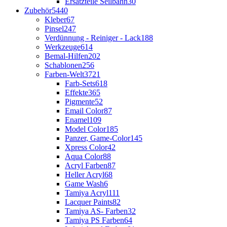
Ersatzteile Seilbahn
30
Zubehör
5440
Kleber
67
Pinsel
247
Verdünnung - Reiniger - Lack
188
Werkzeuge
614
Bemal-Hilfen
202
Schablonen
256
Farben-Welt
3721
Farb-Sets
618
Effekte
365
Pigmente
52
Email Color
87
Enamel
109
Model Color
185
Panzer, Game-Color
145
Xpress Color
42
Aqua Color
88
Acryl Farben
87
Heller Acryl
68
Game Wash
6
Tamiya Acryl
111
Lacquer Paints
82
Tamiya AS- Farben
32
Tamiya PS Farben
64