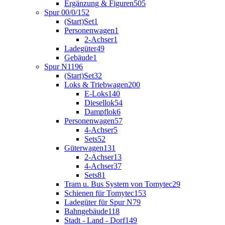
Ergänzung & Figuren
505
Spur 00/0/1
52
(Start)Set
1
Personenwagen
1
2-Achser
1
Ladegüter
49
Gebäude
1
Spur N
1196
(Start)Set
32
Loks & Triebwagen
200
E-Loks
140
Diesellok
54
Dampflok
6
Personenwagen
57
4-Achser
5
Sets
52
Güterwagen
131
2-Achser
13
4-Achser
37
Sets
81
Tram u. Bus System von Tomytec
29
Schienen für Tomytec
153
Ladegüter für Spur N
79
Bahngebäude
118
Stadt - Land - Dorf
149