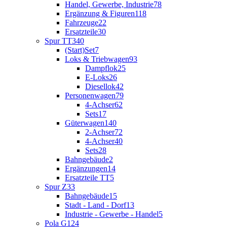
Handel, Gewerbe, Industrie
78
Ergänzung & Figuren
118
Fahrzeuge
22
Ersatzteile
30
Spur TT
340
(Start)Set
7
Loks & Triebwagen
93
Dampflok
25
E-Loks
26
Diesellok
42
Personenwagen
79
4-Achser
62
Sets
17
Güterwagen
140
2-Achser
72
4-Achser
40
Sets
28
Bahngebäude
2
Ergänzungen
14
Ersatzteile TT
5
Spur Z
33
Bahngebäude
15
Stadt - Land - Dorf
13
Industrie - Gewerbe - Handel
5
Pola G
124