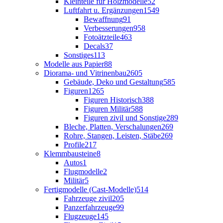
Kleinteile für Holzmodelle
52
Luftfahrt u. Ergänzungen
1549
Bewaffnung
91
Verbesserungen
958
Fotoätzteile
463
Decals
37
Sonstiges
113
Modelle aus Papier
88
Diorama- und Vitrinenbau
2605
Gebäude, Deko und Gestaltung
585
Figuren
1265
Figuren Historisch
388
Figuren Militär
588
Figuren zivil und Sonstige
289
Bleche, Platten, Verschalungen
269
Rohre, Stangen, Leisten, Stäbe
269
Profile
217
Klemmbausteine
8
Autos
1
Flugmodelle
2
Militär
5
Fertigmodelle (Cast-Modelle)
514
Fahrzeuge zivil
205
Panzerfahrzeuge
99
Flugzeuge
145