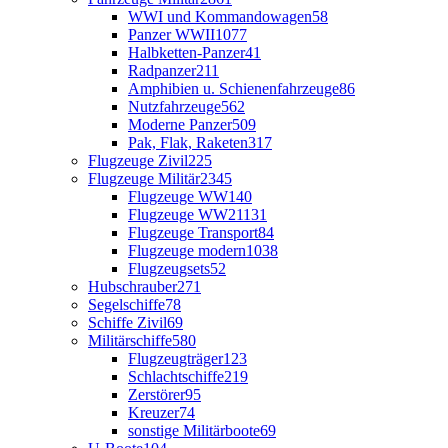
WWI und Kommandowagen
58
Panzer WWII
1077
Halbketten-Panzer
41
Radpanzer
211
Amphibien u. Schienenfahrzeuge
86
Nutzfahrzeuge
562
Moderne Panzer
509
Pak, Flak, Raketen
317
Flugzeuge Zivil
225
Flugzeuge Militär
2345
Flugzeuge WW1
40
Flugzeuge WW2
1131
Flugzeuge Transport
84
Flugzeuge modern
1038
Flugzeugsets
52
Hubschrauber
271
Segelschiffe
78
Schiffe Zivil
69
Militärschiffe
580
Flugzeugträger
123
Schlachtschiffe
219
Zerstörer
95
Kreuzer
74
sonstige Militärboote
69