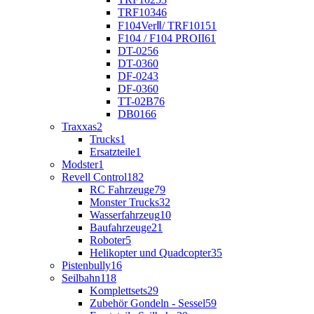
TRF103
46
F104VerⅡ/ TRF101
51
F104 / F104 PROII
61
DT-02
56
DT-03
60
DF-02
43
DF-03
60
TT-02B
76
DB01
66
Traxxas
2
Trucks
1
Ersatzteile
1
Modster
1
Revell Control
182
RC Fahrzeuge
79
Monster Trucks
32
Wasserfahrzeug
10
Baufahrzeuge
21
Roboter
5
Helikopter und Quadcopter
35
Pistenbully
16
Seilbahn
118
Komplettsets
29
Zubehör Gondeln - Sessel
59