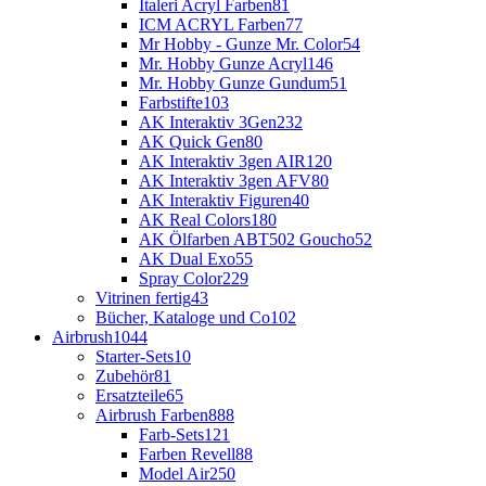
Italeri Acryl Farben
81
ICM ACRYL Farben
77
Mr Hobby - Gunze Mr. Color
54
Mr. Hobby Gunze Acryl
146
Mr. Hobby Gunze Gundum
51
Farbstifte
103
AK Interaktiv 3Gen
232
AK Quick Gen
80
AK Interaktiv 3gen AIR
120
AK Interaktiv 3gen AFV
80
AK Interaktiv Figuren
40
AK Real Colors
180
AK Ölfarben ABT502 Goucho
52
AK Dual Exo
55
Spray Color
229
Vitrinen fertig
43
Bücher, Kataloge und Co
102
Airbrush
1044
Starter-Sets
10
Zubehör
81
Ersatzteile
65
Airbrush Farben
888
Farb-Sets
121
Farben Revell
88
Model Air
250