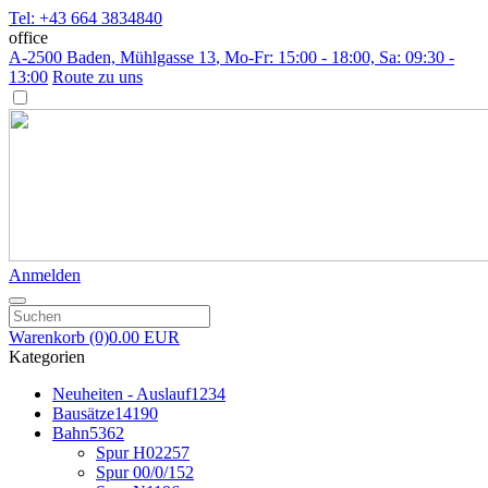
Tel: +43 664 3834840
office
A-2500 Baden, Mühlgasse 13
, Mo-Fr: 15:00 - 18:00, Sa: 09:30 -
13:00
Route zu uns
Anmelden
Warenkorb
(0)
0.00 EUR
Kategorien
Neuheiten - Auslauf
1234
Bausätze
14190
Bahn
5362
Spur H0
2257
Spur 00/0/1
52