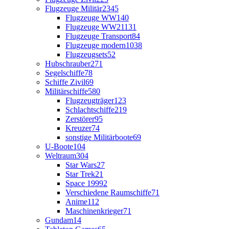
Flugzeuge Militär
2345
Flugzeuge WW1
40
Flugzeuge WW2
1131
Flugzeuge Transport
84
Flugzeuge modern
1038
Flugzeugsets
52
Hubschrauber
271
Segelschiffe
78
Schiffe Zivil
69
Militärschiffe
580
Flugzeugträger
123
Schlachtschiffe
219
Zerstörer
95
Kreuzer
74
sonstige Militärboote
69
U-Boote
104
Weltraum
304
Star Wars
27
Star Trek
21
Space 1999
2
Verschiedene Raumschiffe
71
Anime
112
Maschinenkrieger
71
Gundam
14