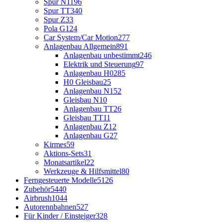
Spur N
1196
Spur TT
340
Spur Z
33
Pola G
124
Car System/Car Motion
277
Anlagenbau Allgemein
891
Anlagenbau unbestimmt
246
Elektrik und Steuerung
97
Anlagenbau H0
285
H0 Gleisbau
25
Anlagenbau N
152
Gleisbau N
10
Anlagenbau TT
26
Gleisbau TT
11
Anlagenbau Z
12
Anlagenbau G
27
Kirmes
59
Aktions-Sets
31
Monatsartikel
22
Werkzeuge & Hilfsmittel
80
Ferngesteuerte Modelle
5126
Zubehör
5440
Airbrush
1044
Autorennbahnen
527
Für Kinder / Einsteiger
328