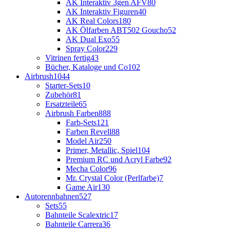
AK Interaktiv 3gen AFV
80
AK Interaktiv Figuren
40
AK Real Colors
180
AK Ölfarben ABT502 Goucho
52
AK Dual Exo
55
Spray Color
229
Vitrinen fertig
43
Bücher, Kataloge und Co
102
Airbrush
1044
Starter-Sets
10
Zubehör
81
Ersatzteile
65
Airbrush Farben
888
Farb-Sets
121
Farben Revell
88
Model Air
250
Primer, Metallic, Spiel
104
Premium RC und Acryl Farbe
92
Mecha Color
96
Mr. Crystal Color (Perlfarbe)
7
Game Air
130
Autorennbahnen
527
Sets
55
Bahnteile Scalextric
17
Bahnteile Carrera
36