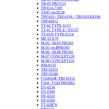
TB-05 PRO
123
TB Evo.7
109
TA05 ver.II
126
TRF419 / TRF419X / TRF419XR
106
TRF420
12
TT-02 TYPE-S
153
TT-01 TYPE-E / ES
137
TT-01D TYPE-E
114
MF-01X
79
M-05 / M-05 PRO
81
M-05 ver.ⅡPRO
83
M-06 / M-06 PRO
81
M-07 CONCEPT
120
M-08 CONCEPT
116
RM-01
35
TRF102
53
TRF103
46
F104VerⅡ/ TRF101
51
F104 / F104 PROII
61
DT-02
56
DT-03
60
DF-02
43
DF-03
60
TT-02B
76