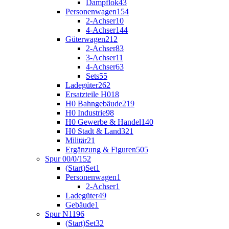
Dampflok
43
Personenwagen
154
2-Achser
10
4-Achser
144
Güterwagen
212
2-Achser
83
3-Achser
11
4-Achser
63
Sets
55
Ladegüter
262
Ersatzteile H0
18
H0 Bahngebäude
219
H0 Industrie
98
H0 Gewerbe & Handel
140
H0 Stadt & Land
321
Militär
21
Ergänzung & Figuren
505
Spur 00/0/1
52
(Start)Set
1
Personenwagen
1
2-Achser
1
Ladegüter
49
Gebäude
1
Spur N
1196
(Start)Set
32