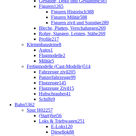
Gebäude, Deko und Gestaltung
585
Figuren
1265
Figuren Historisch
388
Figuren Militär
588
Figuren zivil und Sonstige
289
Bleche, Platten, Verschalungen
269
Rohre, Stangen, Leisten, Stäbe
269
Profile
217
Klemmbausteine
8
Autos
1
Flugmodelle
2
Militär
5
Fertigmodelle (Cast-Modelle)
514
Fahrzeuge zivil
205
Panzerfahrzeuge
99
Flugzeuge
145
Flugzeuge Zivil
15
Hubschrauber
41
Schiffe
9
Bahn
5362
Spur H0
2257
(Start)Set
56
Loks & Triebwagen
251
E-Loks
120
Diesellok
88