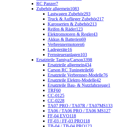
RC Panzer
7
Zubehör allgemein
1083
Lastwagen Zubehör
293
Truck & Auflieger Zubehör
217
Karosserien & Zubehör
213
Reifen & Räder
123
Elektromotoren & Regler
43
Akkus & Batterien
69
Verbrennermotoren
6
Ladegeräte
16
Fernsteueranlagen
103
Ersatzteile Tamiya/Carson
3398
Ersatzteile allgemein
434
Carson RC Tuningteile
66
Ersatzteile Verbrenner-Modelle
76
Ersatzteile Elektro-Modelle
42
Ersatzteile Bau- & Nutzfahrzeuge
1
TRF
60
CC-01
25
CC-02
28
TA07 PRO / TA07R / TA07MS
133
TA06 / TA06 PRO / TA06 MS
127
FF-04 EVO
118
FF-03 / FF-03 PRO
118
TB-04 / TB-04 PRO
123