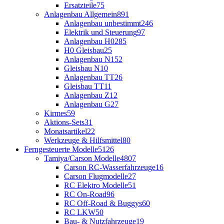
Ersatzteile
75
Anlagenbau Allgemein
891
Anlagenbau unbestimmt
246
Elektrik und Steuerung
97
Anlagenbau H0
285
H0 Gleisbau
25
Anlagenbau N
152
Gleisbau N
10
Anlagenbau TT
26
Gleisbau TT
11
Anlagenbau Z
12
Anlagenbau G
27
Kirmes
59
Aktions-Sets
31
Monatsartikel
22
Werkzeuge & Hilfsmittel
80
Ferngesteuerte Modelle
5126
Tamiya/Carson Modelle
4807
Carson RC-Wasserfahrzeuge
16
Carson Flugmodelle
27
RC Elektro Modelle
51
RC On-Road
96
RC Off-Road & Buggys
60
RC LKW
50
Bau- & Nutzfahrzeuge
19