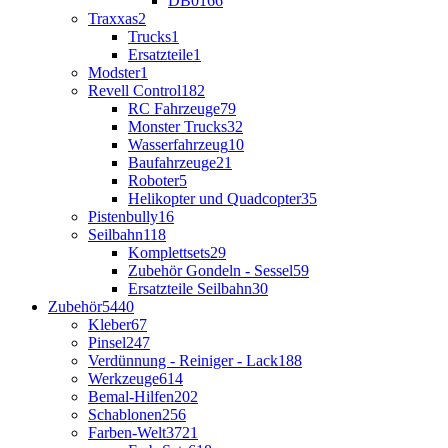
DB01
66
Traxxas
2
Trucks
1
Ersatzteile
1
Modster
1
Revell Control
182
RC Fahrzeuge
79
Monster Trucks
32
Wasserfahrzeug
10
Baufahrzeuge
21
Roboter
5
Helikopter und Quadcopter
35
Pistenbully
16
Seilbahn
118
Komplettsets
29
Zubehör Gondeln - Sessel
59
Ersatzteile Seilbahn
30
Zubehör
5440
Kleber
67
Pinsel
247
Verdünnung - Reiniger - Lack
188
Werkzeuge
614
Bemal-Hilfen
202
Schablonen
256
Farben-Welt
3721