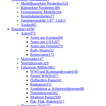
Modellbausektor Neuheiten
524
Bahnsektor Neuheiten
389
Ferngesteuerte Modelle
164
Rennbahnneuheiten
77
Sammlermodelle 1:87, 1:64
15
Auslauf
65
Bausätze
14190
Autos
973
Autos aus Europa
266
Autos aus USA
207
Autos aus Fernost
276
Rally-Wagen
52
Rennwagen
172
Motorräder
147
Nutzfahrzeuge
329
Fahrzeuge Militär
2861
WWI und Kommandowagen
58
Panzer WWII
1077
Halbketten-Panzer
41
Radpanzer
211
Amphibien u. Schienenfahrzeuge
86
Nutzfahrzeuge
562
Moderne Panzer
509
Pak, Flak, Raketen
317
Flugzeuge Zivil
225