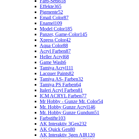
Farb-Sets
618
Effekte
365
Pigmente
52
Email Color
87
Enamel
109
Model Color
185
Panzer, Game-Color
145
Xpress Color
42
Aqua Color
88
Acryl Farben
87
Heller Acryl
68
Game Wash
6
Tamiya Acryl
111
Lacquer Paints
82
Tamiya AS- Farben
32
Tamiya PS Farben
64
Italeri Acryl Farben
81
ICM ACRYL Farben
77
Mr Hobby - Gunze Mr. Color
54
Mr. Hobby Gunze Acryl
146
Mr. Hobby Gunze Gundum
51
Farbstifte
103
AK Interaktiv 3Gen
232
AK Quick Gen
80
AK Interaktiv 3gen AIR
120