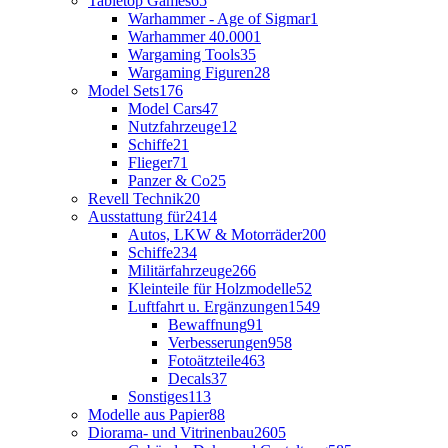
Tabletop Games
65
Warhammer - Age of Sigmar
1
Warhammer 40.000
1
Wargaming Tools
35
Wargaming Figuren
28
Model Sets
176
Model Cars
47
Nutzfahrzeuge
12
Schiffe
21
Flieger
71
Panzer & Co
25
Revell Technik
20
Ausstattung für
2414
Autos, LKW & Motorräder
200
Schiffe
234
Militärfahrzeuge
266
Kleinteile für Holzmodelle
52
Luftfahrt u. Ergänzungen
1549
Bewaffnung
91
Verbesserungen
958
Fotoätzteile
463
Decals
37
Sonstiges
113
Modelle aus Papier
88
Diorama- und Vitrinenbau
2605