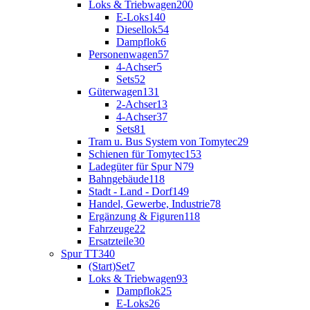
Loks & Triebwagen
200
E-Loks
140
Diesellok
54
Dampflok
6
Personenwagen
57
4-Achser
5
Sets
52
Güterwagen
131
2-Achser
13
4-Achser
37
Sets
81
Tram u. Bus System von Tomytec
29
Schienen für Tomytec
153
Ladegüter für Spur N
79
Bahngebäude
118
Stadt - Land - Dorf
149
Handel, Gewerbe, Industrie
78
Ergänzung & Figuren
118
Fahrzeuge
22
Ersatzteile
30
Spur TT
340
(Start)Set
7
Loks & Triebwagen
93
Dampflok
25
E-Loks
26