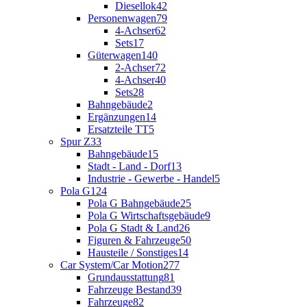
Diesellok
42
Personenwagen
79
4-Achser
62
Sets
17
Güterwagen
140
2-Achser
72
4-Achser
40
Sets
28
Bahngebäude
2
Ergänzungen
14
Ersatzteile TT
5
Spur Z
33
Bahngebäude
15
Stadt - Land - Dorf
13
Industrie - Gewerbe - Handel
5
Pola G
124
Pola G Bahngebäude
25
Pola G Wirtschaftsgebäude
9
Pola G Stadt & Land
26
Figuren & Fahrzeuge
50
Hausteile / Sonstiges
14
Car System/Car Motion
277
Grundausstattung
81
Fahrzeuge Bestand
39
Fahrzeuge
82