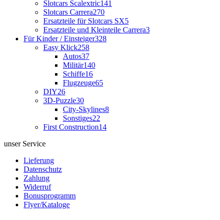
Slotcars Scalextric
141
Slotcars Carrera
270
Ersatzteile für Slotcars SX
5
Ersatzteile und Kleinteile Carrera
3
Für Kinder / Einsteiger
328
Easy Klick
258
Autos
37
Militär
140
Schiffe
16
Flugzeuge
65
DIY
26
3D-Puzzle
30
City-Skylines
8
Sonstiges
22
First Construction
14
unser Service
Lieferung
Datenschutz
Zahlung
Widerruf
Bonusprogramm
Flyer/Kataloge