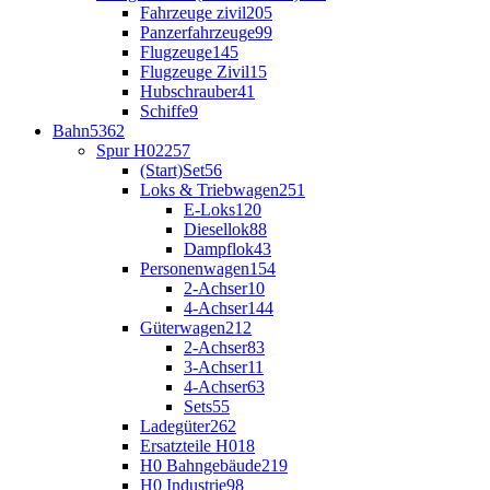
Fahrzeuge zivil
205
Panzerfahrzeuge
99
Flugzeuge
145
Flugzeuge Zivil
15
Hubschrauber
41
Schiffe
9
Bahn
5362
Spur H0
2257
(Start)Set
56
Loks & Triebwagen
251
E-Loks
120
Diesellok
88
Dampflok
43
Personenwagen
154
2-Achser
10
4-Achser
144
Güterwagen
212
2-Achser
83
3-Achser
11
4-Achser
63
Sets
55
Ladegüter
262
Ersatzteile H0
18
H0 Bahngebäude
219
H0 Industrie
98