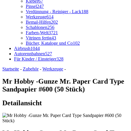
Kleber
67
Pinsel
247
Verdünnung - Reiniger - Lack
188
Werkzeuge
614
Bemal-Hilfen
202
Schablonen
256
Farben-Welt
3721
Vitrinen fertig
43
Bücher, Kataloge und Co
102
Airbrush
1044
Autorennbahnen
527
Für Kinder / Einsteiger
328
Startseite
-
Zubehör
-
Werkzeuge
-
Mr Hobby -Gunze Mr. Paper Card Type
Sandpapier #600 (50 Stück)
Detailansicht