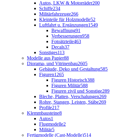
Autos, LKW & Motorräder
200
Schiffe
234
Militärfahrzeuge
266
Kleinteile für Holzmodelle
52
Luftfahrt u. Ergänzungen
1549
Bewaffnung
91
Verbesserungen
958
Fotoätzteile
463
Decals
37
Sonstiges
113
Modelle aus Papier
88
Diorama- und Vitrinenbau
2605
Gebäude, Deko und Gestaltung
585
Figuren
1265
Figuren Historisch
388
Figuren Militär
588
Figuren zivil und Sonstige
289
Bleche, Platten, Verschalungen
269
Rohre, Stangen, Leisten, Stäbe
269
Profile
217
Klemmbausteine
8
Autos
1
Flugmodelle
2
Militär
5
Fertigmodelle (Cast-Modelle)
514