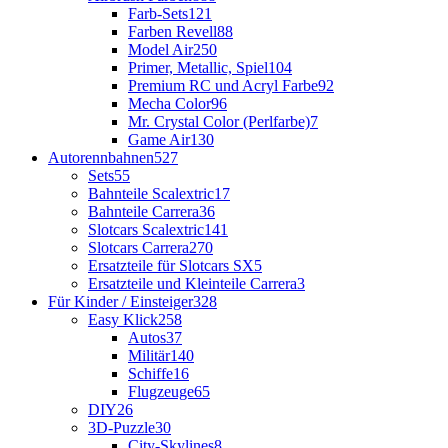
Farb-Sets
121
Farben Revell
88
Model Air
250
Primer, Metallic, Spiel
104
Premium RC und Acryl Farbe
92
Mecha Color
96
Mr. Crystal Color (Perlfarbe)
7
Game Air
130
Autorennbahnen
527
Sets
55
Bahnteile Scalextric
17
Bahnteile Carrera
36
Slotcars Scalextric
141
Slotcars Carrera
270
Ersatzteile für Slotcars SX
5
Ersatzteile und Kleinteile Carrera
3
Für Kinder / Einsteiger
328
Easy Klick
258
Autos
37
Militär
140
Schiffe
16
Flugzeuge
65
DIY
26
3D-Puzzle
30
City-Skylines
8