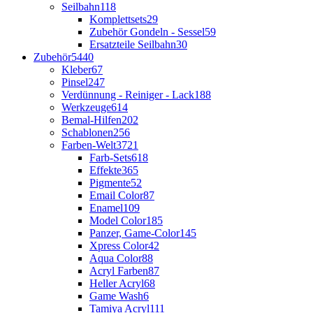
Seilbahn
118
Komplettsets
29
Zubehör Gondeln - Sessel
59
Ersatzteile Seilbahn
30
Zubehör
5440
Kleber
67
Pinsel
247
Verdünnung - Reiniger - Lack
188
Werkzeuge
614
Bemal-Hilfen
202
Schablonen
256
Farben-Welt
3721
Farb-Sets
618
Effekte
365
Pigmente
52
Email Color
87
Enamel
109
Model Color
185
Panzer, Game-Color
145
Xpress Color
42
Aqua Color
88
Acryl Farben
87
Heller Acryl
68
Game Wash
6
Tamiya Acryl
111