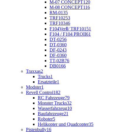
M-07 CONCEPT
120
M-08 CONCEPT
116
RM-01
35
TRF102
53
TRF103
46
F104VerⅡ/ TRF101
51
F104 / F104 PROII
61
DT-02
56
DT-03
60
DF-02
43
DF-03
60
TT-02B
76
DB01
66
Traxxas
2
Trucks
1
Ersatzteile
1
Modster
1
Revell Control
182
RC Fahrzeuge
79
Monster Trucks
32
Wasserfahrzeug
10
Baufahrzeuge
21
Roboter
5
Helikopter und Quadcopter
35
Pistenbully
16