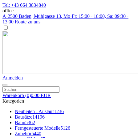
Tel: +43 664 3834840
office
A-2500 Baden, Mühlgasse 13
, Mo-Fr: 15:00 - 18:00, Sa: 09:30 -
13:00
Route zu uns
Anmelden
Warenkorb
(0)
0.00 EUR
Kategorien
Neuheiten - Auslauf
1236
Bausätze
14196
Bahn
5362
Ferngesteuerte Modelle
5126
Zubehör
5440