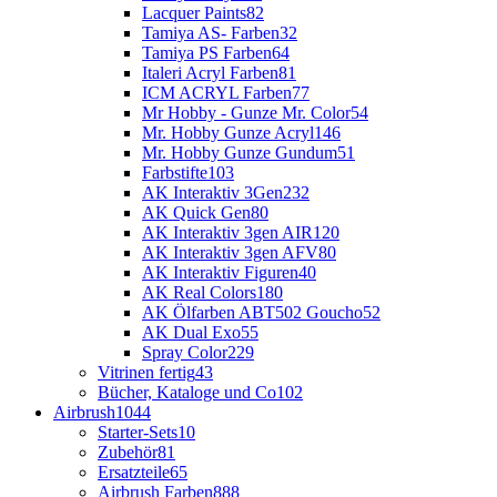
Lacquer Paints
82
Tamiya AS- Farben
32
Tamiya PS Farben
64
Italeri Acryl Farben
81
ICM ACRYL Farben
77
Mr Hobby - Gunze Mr. Color
54
Mr. Hobby Gunze Acryl
146
Mr. Hobby Gunze Gundum
51
Farbstifte
103
AK Interaktiv 3Gen
232
AK Quick Gen
80
AK Interaktiv 3gen AIR
120
AK Interaktiv 3gen AFV
80
AK Interaktiv Figuren
40
AK Real Colors
180
AK Ölfarben ABT502 Goucho
52
AK Dual Exo
55
Spray Color
229
Vitrinen fertig
43
Bücher, Kataloge und Co
102
Airbrush
1044
Starter-Sets
10
Zubehör
81
Ersatzteile
65
Airbrush Farben
888