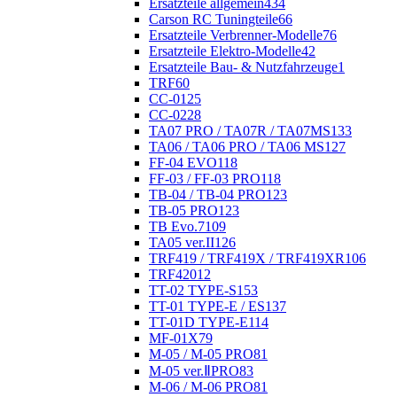
Ersatzteile allgemein
434
Carson RC Tuningteile
66
Ersatzteile Verbrenner-Modelle
76
Ersatzteile Elektro-Modelle
42
Ersatzteile Bau- & Nutzfahrzeuge
1
TRF
60
CC-01
25
CC-02
28
TA07 PRO / TA07R / TA07MS
133
TA06 / TA06 PRO / TA06 MS
127
FF-04 EVO
118
FF-03 / FF-03 PRO
118
TB-04 / TB-04 PRO
123
TB-05 PRO
123
TB Evo.7
109
TA05 ver.II
126
TRF419 / TRF419X / TRF419XR
106
TRF420
12
TT-02 TYPE-S
153
TT-01 TYPE-E / ES
137
TT-01D TYPE-E
114
MF-01X
79
M-05 / M-05 PRO
81
M-05 ver.ⅡPRO
83
M-06 / M-06 PRO
81