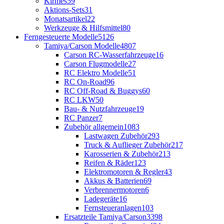
Kirmes
59
Aktions-Sets
31
Monatsartikel
22
Werkzeuge & Hilfsmittel
80
Ferngesteuerte Modelle
5126
Tamiya/Carson Modelle
4807
Carson RC-Wasserfahrzeuge
16
Carson Flugmodelle
27
RC Elektro Modelle
51
RC On-Road
96
RC Off-Road & Buggys
60
RC LKW
50
Bau- & Nutzfahrzeuge
19
RC Panzer
7
Zubehör allgemein
1083
Lastwagen Zubehör
293
Truck & Auflieger Zubehör
217
Karosserien & Zubehör
213
Reifen & Räder
123
Elektromotoren & Regler
43
Akkus & Batterien
69
Verbrennermotoren
6
Ladegeräte
16
Fernsteueranlagen
103
Ersatzteile Tamiya/Carson
3398