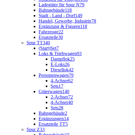
Ladegüter für Spur N
79
Bahngebäude
118
Stadt - Land - Dorf
149
Handel, Gewerbe, Industrie
78
Ergänzung & Figuren
118
Fahrzeuge
22
Ersatzteile
30
Spur TT
340
(Start)Set
7
Loks & Triebwagen
93
Dampflok
25
E-Loks
26
Diesellok
42
Personenwagen
79
4-Achser
62
Sets
17
Güterwagen
140
2-Achser
72
4-Achser
40
Sets
28
Bahngebäude
2
Ergänzungen
14
Ersatzteile TT
5
Spur Z
33
Bahngebäude
15