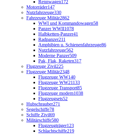
Rennwagen
172
Motorräder
147
Nutzfahrzeuge
330
Fahrzeuge Militär
2862
WWI und Kommandowagen
58
Panzer WWII
1078
Halbketten-Panzer
41
Radpanzer
211
Amphibien u. Schienenfahrzeuge
86
Nutzfahrzeuge
562
Moderne Panzer
509
Pak, Flak, Raketen
317
Flugzeuge Zivil
225
Flugzeuge Militär
2348
Flugzeuge WW1
40
Flugzeuge WW2
1133
Flugzeuge Transport
85
Flugzeuge modern
1038
Flugzeugsets
52
Hubschrauber
271
Segelschiffe
78
Schiffe Zivil
69
Militärschiffe
580
Flugzeugträger
123
Schlachtschiffe
219