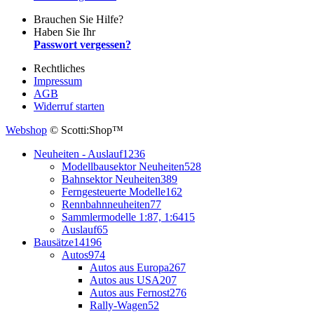
Brauchen Sie Hilfe?
Haben Sie Ihr
Passwort vergessen?
Rechtliches
Impressum
AGB
Widerruf starten
Webshop
© Scotti:Shop™
Neuheiten - Auslauf
1236
Modellbausektor Neuheiten
528
Bahnsektor Neuheiten
389
Ferngesteuerte Modelle
162
Rennbahnneuheiten
77
Sammlermodelle 1:87, 1:64
15
Auslauf
65
Bausätze
14196
Autos
974
Autos aus Europa
267
Autos aus USA
207
Autos aus Fernost
276
Rally-Wagen
52