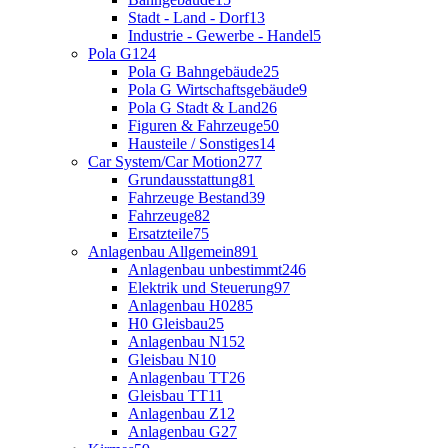
Stadt - Land - Dorf
13
Industrie - Gewerbe - Handel
5
Pola G
124
Pola G Bahngebäude
25
Pola G Wirtschaftsgebäude
9
Pola G Stadt & Land
26
Figuren & Fahrzeuge
50
Hausteile / Sonstiges
14
Car System/Car Motion
277
Grundausstattung
81
Fahrzeuge Bestand
39
Fahrzeuge
82
Ersatzteile
75
Anlagenbau Allgemein
891
Anlagenbau unbestimmt
246
Elektrik und Steuerung
97
Anlagenbau H0
285
H0 Gleisbau
25
Anlagenbau N
152
Gleisbau N
10
Anlagenbau TT
26
Gleisbau TT
11
Anlagenbau Z
12
Anlagenbau G
27