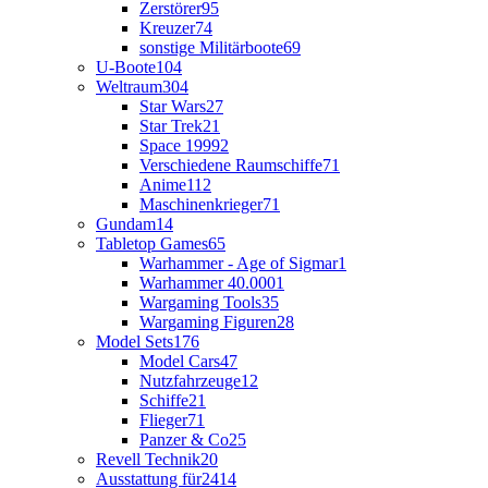
Zerstörer
95
Kreuzer
74
sonstige Militärboote
69
U-Boote
104
Weltraum
304
Star Wars
27
Star Trek
21
Space 1999
2
Verschiedene Raumschiffe
71
Anime
112
Maschinenkrieger
71
Gundam
14
Tabletop Games
65
Warhammer - Age of Sigmar
1
Warhammer 40.000
1
Wargaming Tools
35
Wargaming Figuren
28
Model Sets
176
Model Cars
47
Nutzfahrzeuge
12
Schiffe
21
Flieger
71
Panzer & Co
25
Revell Technik
20
Ausstattung für
2414