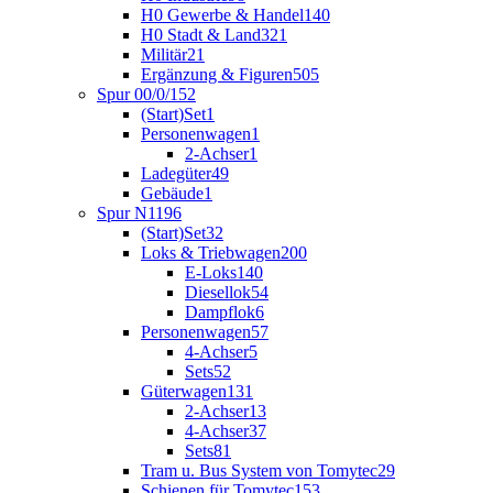
H0 Gewerbe & Handel
140
H0 Stadt & Land
321
Militär
21
Ergänzung & Figuren
505
Spur 00/0/1
52
(Start)Set
1
Personenwagen
1
2-Achser
1
Ladegüter
49
Gebäude
1
Spur N
1196
(Start)Set
32
Loks & Triebwagen
200
E-Loks
140
Diesellok
54
Dampflok
6
Personenwagen
57
4-Achser
5
Sets
52
Güterwagen
131
2-Achser
13
4-Achser
37
Sets
81
Tram u. Bus System von Tomytec
29
Schienen für Tomytec
153