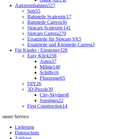
Autorennbahnen
527
Sets
55
Bahnteile Scalextric
17
Bahnteile Carrera
36
Slotcars Scalextric
141
Slotcars Carrera
270
Ersatzteile für Slotcars SX
5
Ersatzteile und Kleinteile Carrera
3
Für Kinder / Einsteiger
328
Easy Klick
258
Autos
37
Militär
140
Schiffe
16
Flugzeuge
65
DIY
26
3D-Puzzle
30
City-Skylines
8
Sonstiges
22
First Construction
14
unser Service
Lieferung
Datenschutz
Zahlung