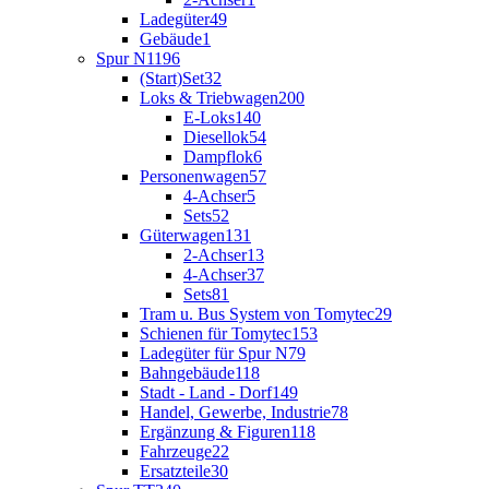
Ladegüter
49
Gebäude
1
Spur N
1196
(Start)Set
32
Loks & Triebwagen
200
E-Loks
140
Diesellok
54
Dampflok
6
Personenwagen
57
4-Achser
5
Sets
52
Güterwagen
131
2-Achser
13
4-Achser
37
Sets
81
Tram u. Bus System von Tomytec
29
Schienen für Tomytec
153
Ladegüter für Spur N
79
Bahngebäude
118
Stadt - Land - Dorf
149
Handel, Gewerbe, Industrie
78
Ergänzung & Figuren
118
Fahrzeuge
22
Ersatzteile
30