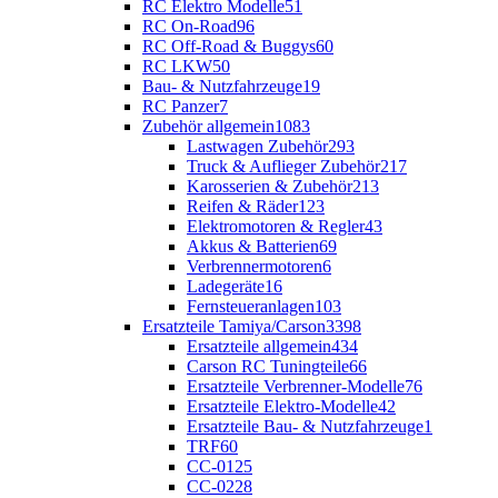
RC Elektro Modelle
51
RC On-Road
96
RC Off-Road & Buggys
60
RC LKW
50
Bau- & Nutzfahrzeuge
19
RC Panzer
7
Zubehör allgemein
1083
Lastwagen Zubehör
293
Truck & Auflieger Zubehör
217
Karosserien & Zubehör
213
Reifen & Räder
123
Elektromotoren & Regler
43
Akkus & Batterien
69
Verbrennermotoren
6
Ladegeräte
16
Fernsteueranlagen
103
Ersatzteile Tamiya/Carson
3398
Ersatzteile allgemein
434
Carson RC Tuningteile
66
Ersatzteile Verbrenner-Modelle
76
Ersatzteile Elektro-Modelle
42
Ersatzteile Bau- & Nutzfahrzeuge
1
TRF
60
CC-01
25
CC-02
28