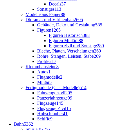
Decals
37
Sonstiges
113
Modelle aus Papier
88
Diorama- und Vitrinenbau
2605
Gebäude, Deko und Gestaltung
585
Figuren
1265
Figuren Historisch
388
Figuren Militär
588
Figuren zivil und Sonstige
289
Bleche, Platten, Verschalungen
269
Rohre, Stangen, Leisten, Stäbe
269
Profile
217
Klemmbausteine
8
Autos
1
Flugmodelle
2
Militär
5
Fertigmodelle (Cast-Modelle)
514
Fahrzeuge zivil
205
Panzerfahrzeuge
99
Flugzeuge
145
Flugzeuge Zivil
15
Hubschrauber
41
Schiffe
9
Bahn
5362
Spur H0
2257