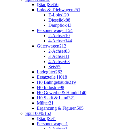
(Start)Set
56
Loks & Triebwagen
251
E-Loks
120
Diesellok
88
Dampflok
43
Personenwagen
154
2-Achser
10
4-Achser
144
Güterwagen
212
2-Achser
83
3-Achser
11
4-Achser
63
Sets
55
Ladegüter
262
Ersatzteile H0
18
H0 Bahngebäude
219
H0 Industrie
98
H0 Gewerbe & Handel
140
H0 Stadt & Land
321
Militär
21
Ergänzung & Figuren
505
Spur 00/0/1
52
(Start)Set
1
Personenwagen
1
2-Achser
1