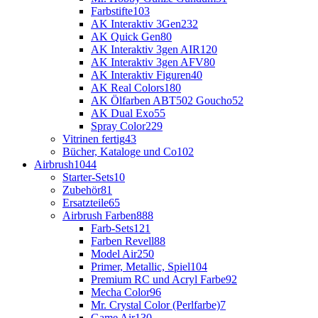
Farbstifte
103
AK Interaktiv 3Gen
232
AK Quick Gen
80
AK Interaktiv 3gen AIR
120
AK Interaktiv 3gen AFV
80
AK Interaktiv Figuren
40
AK Real Colors
180
AK Ölfarben ABT502 Goucho
52
AK Dual Exo
55
Spray Color
229
Vitrinen fertig
43
Bücher, Kataloge und Co
102
Airbrush
1044
Starter-Sets
10
Zubehör
81
Ersatzteile
65
Airbrush Farben
888
Farb-Sets
121
Farben Revell
88
Model Air
250
Primer, Metallic, Spiel
104
Premium RC und Acryl Farbe
92
Mecha Color
96
Mr. Crystal Color (Perlfarbe)
7
Game Air
130