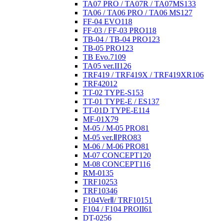
TA07 PRO / TA07R / TA07MS
133
TA06 / TA06 PRO / TA06 MS
127
FF-04 EVO
118
FF-03 / FF-03 PRO
118
TB-04 / TB-04 PRO
123
TB-05 PRO
123
TB Evo.7
109
TA05 ver.II
126
TRF419 / TRF419X / TRF419XR
106
TRF420
12
TT-02 TYPE-S
153
TT-01 TYPE-E / ES
137
TT-01D TYPE-E
114
MF-01X
79
M-05 / M-05 PRO
81
M-05 ver.ⅡPRO
83
M-06 / M-06 PRO
81
M-07 CONCEPT
120
M-08 CONCEPT
116
RM-01
35
TRF102
53
TRF103
46
F104VerⅡ/ TRF101
51
F104 / F104 PROII
61
DT-02
56