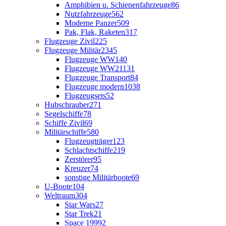
Amphibien u. Schienenfahrzeuge
86
Nutzfahrzeuge
562
Moderne Panzer
509
Pak, Flak, Raketen
317
Flugzeuge Zivil
225
Flugzeuge Militär
2345
Flugzeuge WW1
40
Flugzeuge WW2
1131
Flugzeuge Transport
84
Flugzeuge modern
1038
Flugzeugsets
52
Hubschrauber
271
Segelschiffe
78
Schiffe Zivil
69
Militärschiffe
580
Flugzeugträger
123
Schlachtschiffe
219
Zerstörer
95
Kreuzer
74
sonstige Militärboote
69
U-Boote
104
Weltraum
304
Star Wars
27
Star Trek
21
Space 1999
2