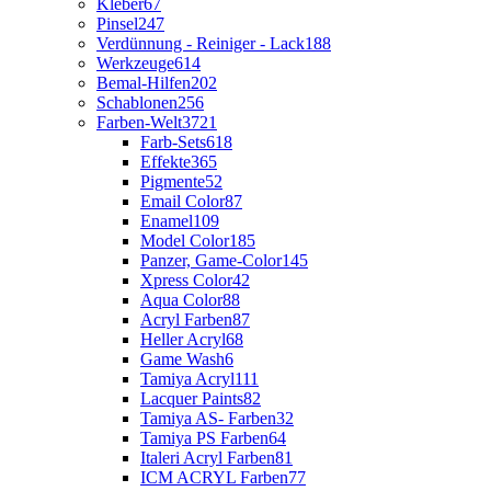
Kleber
67
Pinsel
247
Verdünnung - Reiniger - Lack
188
Werkzeuge
614
Bemal-Hilfen
202
Schablonen
256
Farben-Welt
3721
Farb-Sets
618
Effekte
365
Pigmente
52
Email Color
87
Enamel
109
Model Color
185
Panzer, Game-Color
145
Xpress Color
42
Aqua Color
88
Acryl Farben
87
Heller Acryl
68
Game Wash
6
Tamiya Acryl
111
Lacquer Paints
82
Tamiya AS- Farben
32
Tamiya PS Farben
64
Italeri Acryl Farben
81
ICM ACRYL Farben
77