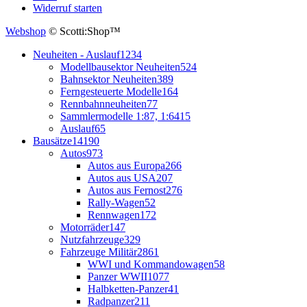
Widerruf starten
Webshop
© Scotti:Shop™
Neuheiten - Auslauf
1234
Modellbausektor Neuheiten
524
Bahnsektor Neuheiten
389
Ferngesteuerte Modelle
164
Rennbahnneuheiten
77
Sammlermodelle 1:87, 1:64
15
Auslauf
65
Bausätze
14190
Autos
973
Autos aus Europa
266
Autos aus USA
207
Autos aus Fernost
276
Rally-Wagen
52
Rennwagen
172
Motorräder
147
Nutzfahrzeuge
329
Fahrzeuge Militär
2861
WWI und Kommandowagen
58
Panzer WWII
1077
Halbketten-Panzer
41
Radpanzer
211