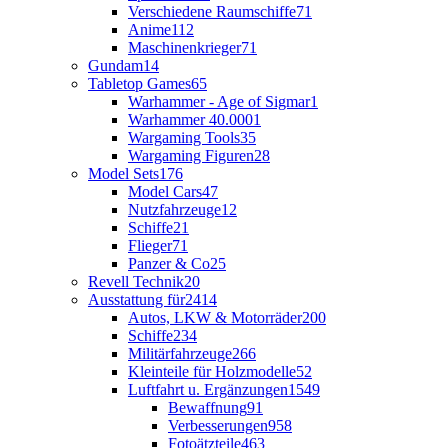
Verschiedene Raumschiffe
71
Anime
112
Maschinenkrieger
71
Gundam
14
Tabletop Games
65
Warhammer - Age of Sigmar
1
Warhammer 40.000
1
Wargaming Tools
35
Wargaming Figuren
28
Model Sets
176
Model Cars
47
Nutzfahrzeuge
12
Schiffe
21
Flieger
71
Panzer & Co
25
Revell Technik
20
Ausstattung für
2414
Autos, LKW & Motorräder
200
Schiffe
234
Militärfahrzeuge
266
Kleinteile für Holzmodelle
52
Luftfahrt u. Ergänzungen
1549
Bewaffnung
91
Verbesserungen
958
Fotoätzteile
463