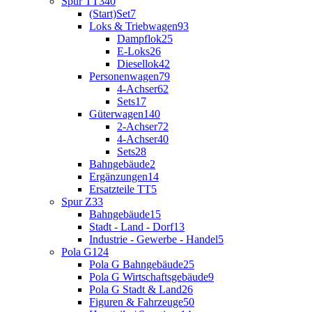
Spur TT
340
(Start)Set
7
Loks & Triebwagen
93
Dampflok
25
E-Loks
26
Diesellok
42
Personenwagen
79
4-Achser
62
Sets
17
Güterwagen
140
2-Achser
72
4-Achser
40
Sets
28
Bahngebäude
2
Ergänzungen
14
Ersatzteile TT
5
Spur Z
33
Bahngebäude
15
Stadt - Land - Dorf
13
Industrie - Gewerbe - Handel
5
Pola G
124
Pola G Bahngebäude
25
Pola G Wirtschaftsgebäude
9
Pola G Stadt & Land
26
Figuren & Fahrzeuge
50