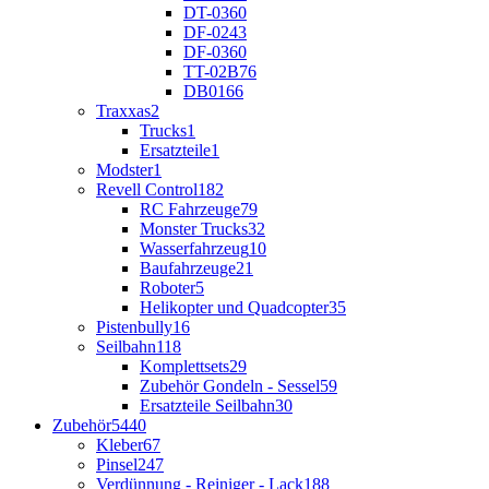
DT-03
60
DF-02
43
DF-03
60
TT-02B
76
DB01
66
Traxxas
2
Trucks
1
Ersatzteile
1
Modster
1
Revell Control
182
RC Fahrzeuge
79
Monster Trucks
32
Wasserfahrzeug
10
Baufahrzeuge
21
Roboter
5
Helikopter und Quadcopter
35
Pistenbully
16
Seilbahn
118
Komplettsets
29
Zubehör Gondeln - Sessel
59
Ersatzteile Seilbahn
30
Zubehör
5440
Kleber
67
Pinsel
247
Verdünnung - Reiniger - Lack
188