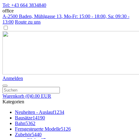
Tel: +43 664 3834840
office
A-2500 Baden, Mühlgasse 13
, Mo-Fr: 15:00 - 18:00, Sa: 09:30 -
13:00
Route zu uns
Anmelden
Warenkorb
(0)
0.00 EUR
Kategorien
Neuheiten - Auslauf
1234
Bausätze
14190
Bahn
5362
Ferngesteuerte Modelle
5126
Zubehör
5440