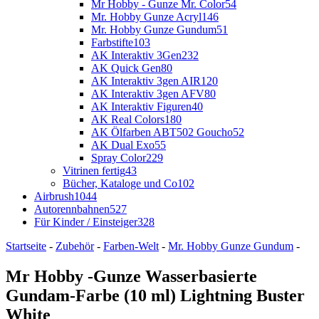
Mr Hobby - Gunze Mr. Color
54
Mr. Hobby Gunze Acryl
146
Mr. Hobby Gunze Gundum
51
Farbstifte
103
AK Interaktiv 3Gen
232
AK Quick Gen
80
AK Interaktiv 3gen AIR
120
AK Interaktiv 3gen AFV
80
AK Interaktiv Figuren
40
AK Real Colors
180
AK Ölfarben ABT502 Goucho
52
AK Dual Exo
55
Spray Color
229
Vitrinen fertig
43
Bücher, Kataloge und Co
102
Airbrush
1044
Autorennbahnen
527
Für Kinder / Einsteiger
328
Startseite
-
Zubehör
-
Farben-Welt
-
Mr. Hobby Gunze Gundum
-
Mr Hobby -Gunze Wasserbasierte
Gundam-Farbe (10 ml) Lightning Buster
White