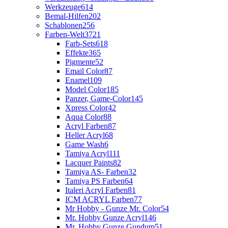
Werkzeuge
614
Bemal-Hilfen
202
Schablonen
256
Farben-Welt
3721
Farb-Sets
618
Effekte
365
Pigmente
52
Email Color
87
Enamel
109
Model Color
185
Panzer, Game-Color
145
Xpress Color
42
Aqua Color
88
Acryl Farben
87
Heller Acryl
68
Game Wash
6
Tamiya Acryl
111
Lacquer Paints
82
Tamiya AS- Farben
32
Tamiya PS Farben
64
Italeri Acryl Farben
81
ICM ACRYL Farben
77
Mr Hobby - Gunze Mr. Color
54
Mr. Hobby Gunze Acryl
146
Mr. Hobby Gunze Gundum
51