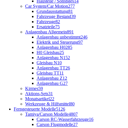
Hausteile / Sonstiges
14
Car System/Car Motion
277
Grundausstattung
81
Fahrzeuge Bestand
39
Fahrzeuge
82
Ersatzteile
75
Anlagenbau Allgemein
891
Anlagenbau unbestimmt
246
Elektrik und Steuerung
97
Anlagenbau H0
285
H0 Gleisbau
25
Anlagenbau N
152
Gleisbau N
10
Anlagenbau TT
26
Gleisbau TT
11
Anlagenbau Z
12
Anlagenbau G
27
Kirmes
59
Aktions-Sets
31
Monatsartikel
22
Werkzeuge & Hilfsmittel
80
Ferngesteuerte Modelle
5126
Tamiya/Carson Modelle
4807
Carson RC-Wasserfahrzeuge
16
Carson Flugmodelle
27