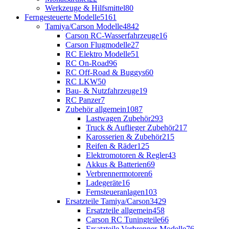
Werkzeuge & Hilfsmittel
80
Ferngesteuerte Modelle
5161
Tamiya/Carson Modelle
4842
Carson RC-Wasserfahrzeuge
16
Carson Flugmodelle
27
RC Elektro Modelle
51
RC On-Road
96
RC Off-Road & Buggys
60
RC LKW
50
Bau- & Nutzfahrzeuge
19
RC Panzer
7
Zubehör allgemein
1087
Lastwagen Zubehör
293
Truck & Auflieger Zubehör
217
Karosserien & Zubehör
215
Reifen & Räder
125
Elektromotoren & Regler
43
Akkus & Batterien
69
Verbrennermotoren
6
Ladegeräte
16
Fernsteueranlagen
103
Ersatzteile Tamiya/Carson
3429
Ersatzteile allgemein
458
Carson RC Tuningteile
66
Ersatzteile Verbrenner-Modelle
76