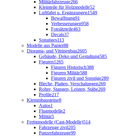
Militärfahrzeuge
266
Kleinteile für Holzmodelle
52
Luftfahrt u. Ergänzungen
1549
Bewaffnung
91
Verbesserungen
958
Fotoätzteile
463
Decals
37
Sonstiges
113
Modelle aus Papier
88
Diorama- und Vitrinenbau
2605
Gebäude, Deko und Gestaltung
585
Figuren
1265
Figuren Historisch
388
Figuren Militär
588
Figuren zivil und Sonstige
289
Bleche, Platten, Verschalungen
269
Rohre, Stangen, Leisten, Stäbe
269
Profile
217
Klemmbausteine
8
Autos
1
Flugmodelle
2
Militär
5
Fertigmodelle (Cast-Modelle)
514
Fahrzeuge zivil
205
Panzerfahrzeuge
99