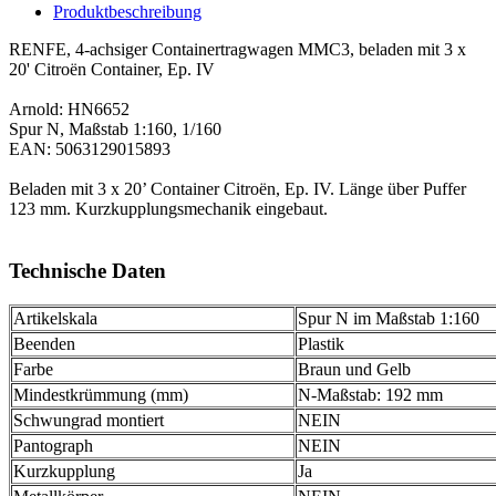
Produktbeschreibung
RENFE, 4-achsiger Containertragwagen MMC3, beladen mit 3 x
20' Citroën Container, Ep. IV
Arnold: HN6652
Spur N, Maßstab 1:160, 1/160
EAN: 5063129015893
Beladen mit 3 x 20’ Container Citroën, Ep. IV. Länge über Puffer
123 mm. Kurzkupplungsmechanik eingebaut.
Technische Daten
Artikelskala
Spur N im Maßstab 1:160
Beenden
Plastik
Farbe
Braun und Gelb
Mindestkrümmung (mm)
N-Maßstab: 192 mm
Schwungrad montiert
NEIN
Pantograph
NEIN
Kurzkupplung
Ja