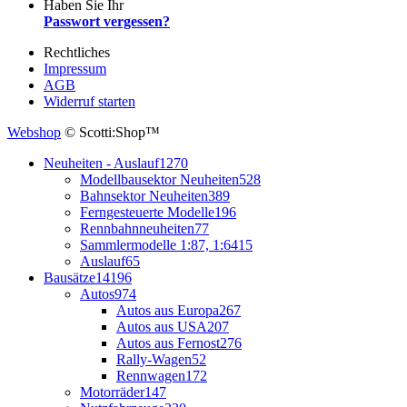
Haben Sie Ihr
Passwort vergessen?
Rechtliches
Impressum
AGB
Widerruf starten
Webshop
© Scotti:Shop™
Neuheiten - Auslauf
1270
Modellbausektor Neuheiten
528
Bahnsektor Neuheiten
389
Ferngesteuerte Modelle
196
Rennbahnneuheiten
77
Sammlermodelle 1:87, 1:64
15
Auslauf
65
Bausätze
14196
Autos
974
Autos aus Europa
267
Autos aus USA
207
Autos aus Fernost
276
Rally-Wagen
52
Rennwagen
172
Motorräder
147