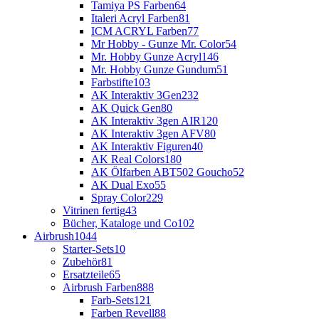
Tamiya PS Farben
64
Italeri Acryl Farben
81
ICM ACRYL Farben
77
Mr Hobby - Gunze Mr. Color
54
Mr. Hobby Gunze Acryl
146
Mr. Hobby Gunze Gundum
51
Farbstifte
103
AK Interaktiv 3Gen
232
AK Quick Gen
80
AK Interaktiv 3gen AIR
120
AK Interaktiv 3gen AFV
80
AK Interaktiv Figuren
40
AK Real Colors
180
AK Ölfarben ABT502 Goucho
52
AK Dual Exo
55
Spray Color
229
Vitrinen fertig
43
Bücher, Kataloge und Co
102
Airbrush
1044
Starter-Sets
10
Zubehör
81
Ersatzteile
65
Airbrush Farben
888
Farb-Sets
121
Farben Revell
88