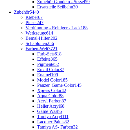
Zubehör Gondeln - Sessel
59
Ersatzteile Seilbahn
30
Zubehör
5440
Kleber
67
Pinsel
247
Verdünnung - Reiniger - Lack
188
Werkzeuge
614
Bemal-Hilfen
202
Schablonen
256
Farben-Welt
3721
Farb-Sets
618
Effekte
365
Pigmente
52
Email Color
87
Enamel
109
Model Color
185
Panzer, Game-Color
145
Xpress Color
42
Aqua Color
88
Acryl Farben
87
Heller Acryl
68
Game Wash
6
Tamiya Acryl
111
Lacquer Paints
82
Tamiya AS- Farben
32