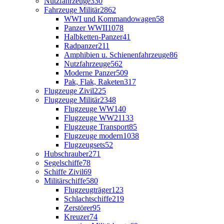
Nutzfahrzeuge
330
Fahrzeuge Militär
2862
WWI und Kommandowagen
58
Panzer WWII
1078
Halbketten-Panzer
41
Radpanzer
211
Amphibien u. Schienenfahrzeuge
86
Nutzfahrzeuge
562
Moderne Panzer
509
Pak, Flak, Raketen
317
Flugzeuge Zivil
225
Flugzeuge Militär
2348
Flugzeuge WW1
40
Flugzeuge WW2
1133
Flugzeuge Transport
85
Flugzeuge modern
1038
Flugzeugsets
52
Hubschrauber
271
Segelschiffe
78
Schiffe Zivil
69
Militärschiffe
580
Flugzeugträger
123
Schlachtschiffe
219
Zerstörer
95
Kreuzer
74