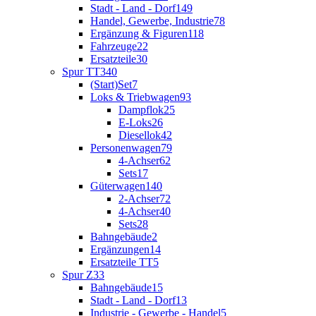
Stadt - Land - Dorf
149
Handel, Gewerbe, Industrie
78
Ergänzung & Figuren
118
Fahrzeuge
22
Ersatzteile
30
Spur TT
340
(Start)Set
7
Loks & Triebwagen
93
Dampflok
25
E-Loks
26
Diesellok
42
Personenwagen
79
4-Achser
62
Sets
17
Güterwagen
140
2-Achser
72
4-Achser
40
Sets
28
Bahngebäude
2
Ergänzungen
14
Ersatzteile TT
5
Spur Z
33
Bahngebäude
15
Stadt - Land - Dorf
13
Industrie - Gewerbe - Handel
5