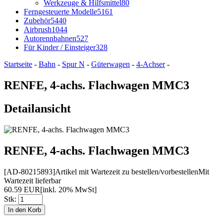
Werkzeuge & Hilfsmittel
80
Ferngesteuerte Modelle
5161
Zubehör
5440
Airbrush
1044
Autorennbahnen
527
Für Kinder / Einsteiger
328
Startseite
-
Bahn
-
Spur N
-
Güterwagen
-
4-Achser
-
RENFE, 4-achs. Flachwagen MMC3
Detailansicht
RENFE, 4-achs. Flachwagen MMC3
[AD-80215893]
Artikel mit Wartezeit zu bestellen/vorbestellen
Mit
Wartezeit lieferbar
60.59 EUR
[inkl. 20% MwSt]
Stk: