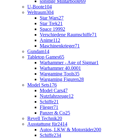
sonstige Militärboote
69
U-Boote
104
Weltraum
304
Star Wars
27
Star Trek
21
Space 1999
2
Verschiedene Raumschiffe
71
Anime
112
Maschinenkrieger
71
Gundam
14
Tabletop Games
65
Warhammer - Age of Sigmar
1
Warhammer 40.000
1
Wargaming Tools
35
Wargaming Figuren
28
Model Sets
176
Model Cars
47
Nutzfahrzeuge
12
Schiffe
21
Flieger
71
Panzer & Co
25
Revell Technik
20
Ausstattung für
2414
Autos, LKW & Motorräder
200
Schiffe
234