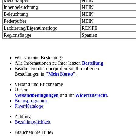
Metallkörper
NEIN
Innenbeleuchtung
NEIN
Beleuchtung
NEIN
Federpuffer
NEIN
Lackierung/Eigentümerlogo
RENFE
Regionsflagge
Spanien
Wo ist meine Bestellung?
Alle Informationen zu Ihrer letzten
Bestellung
Bearbeiten oder überprüfen Sie Ihre offenen
Bestellungen in
"Mein Konto"
.
Versand und Rücknahme
Unsere
Versandbedingungen
und Ihr
Widerrufsrecht
.
Bonusprogramm
Flyer/Kataloge
Zahlung
Bezahlmöglichkeit
Brauchen Sie Hilfe?