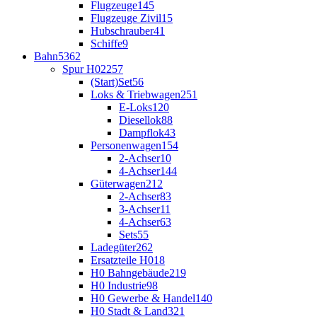
Flugzeuge
145
Flugzeuge Zivil
15
Hubschrauber
41
Schiffe
9
Bahn
5362
Spur H0
2257
(Start)Set
56
Loks & Triebwagen
251
E-Loks
120
Diesellok
88
Dampflok
43
Personenwagen
154
2-Achser
10
4-Achser
144
Güterwagen
212
2-Achser
83
3-Achser
11
4-Achser
63
Sets
55
Ladegüter
262
Ersatzteile H0
18
H0 Bahngebäude
219
H0 Industrie
98
H0 Gewerbe & Handel
140
H0 Stadt & Land
321