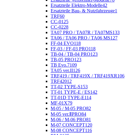
Ersatzteile Elektro-Modelle
42
Ersatzteile Bau- & Nutzfahrzeuge
1
TRF
60
CC-01
25
CC-02
28
TA07 PRO / TA07R / TA07MS
133
TA06 / TA06 PRO / TA06 MS
127
FF-04 EVO
118
FF-03 / FF-03 PRO
118
TB-04 / TB-04 PRO
123
TB-05 PRO
123
TB Evo.7
109
TA05 ver.II
126
TRF419 / TRF419X / TRF419XR
106
TRF420
12
TT-02 TYPE-S
153
TT-01 TYPE-E / ES
142
TT-01D TYPE-E
114
MF-01X
79
M-05 / M-05 PRO
82
M-05 ver.ⅡPRO
84
M-06 / M-06 PRO
81
M-07 CONCEPT
120
M-08 CONCEPT
116