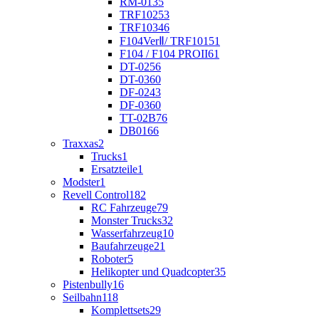
RM-01
35
TRF102
53
TRF103
46
F104VerⅡ/ TRF101
51
F104 / F104 PROII
61
DT-02
56
DT-03
60
DF-02
43
DF-03
60
TT-02B
76
DB01
66
Traxxas
2
Trucks
1
Ersatzteile
1
Modster
1
Revell Control
182
RC Fahrzeuge
79
Monster Trucks
32
Wasserfahrzeug
10
Baufahrzeuge
21
Roboter
5
Helikopter und Quadcopter
35
Pistenbully
16
Seilbahn
118
Komplettsets
29