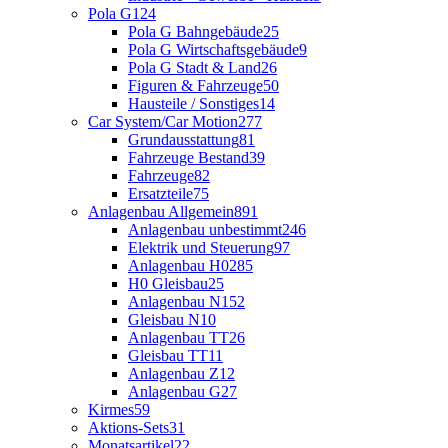
Pola G
124
Pola G Bahngebäude
25
Pola G Wirtschaftsgebäude
9
Pola G Stadt & Land
26
Figuren & Fahrzeuge
50
Hausteile / Sonstiges
14
Car System/Car Motion
277
Grundausstattung
81
Fahrzeuge Bestand
39
Fahrzeuge
82
Ersatzteile
75
Anlagenbau Allgemein
891
Anlagenbau unbestimmt
246
Elektrik und Steuerung
97
Anlagenbau H0
285
H0 Gleisbau
25
Anlagenbau N
152
Gleisbau N
10
Anlagenbau TT
26
Gleisbau TT
11
Anlagenbau Z
12
Anlagenbau G
27
Kirmes
59
Aktions-Sets
31
Monatsartikel
22