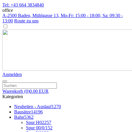
Tel: +43 664 3834840
office
A-2500 Baden, Mühlgasse 13
, Mo-Fr: 15:00 - 18:00, Sa: 09:30 -
13:00
Route zu uns
Anmelden
Warenkorb
(0)
0.00 EUR
Kategorien
Neuheiten - Auslauf
1270
Bausätze
14196
Bahn
5362
Spur H0
2257
Spur 00/0/1
52