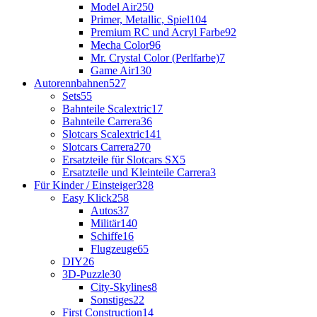
Model Air
250
Primer, Metallic, Spiel
104
Premium RC und Acryl Farbe
92
Mecha Color
96
Mr. Crystal Color (Perlfarbe)
7
Game Air
130
Autorennbahnen
527
Sets
55
Bahnteile Scalextric
17
Bahnteile Carrera
36
Slotcars Scalextric
141
Slotcars Carrera
270
Ersatzteile für Slotcars SX
5
Ersatzteile und Kleinteile Carrera
3
Für Kinder / Einsteiger
328
Easy Klick
258
Autos
37
Militär
140
Schiffe
16
Flugzeuge
65
DIY
26
3D-Puzzle
30
City-Skylines
8
Sonstiges
22
First Construction
14