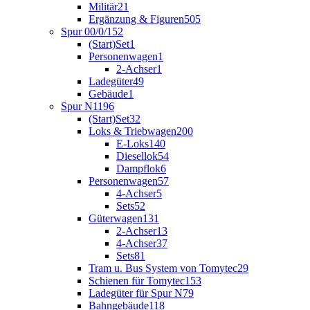
Militär
21
Ergänzung & Figuren
505
Spur 00/0/1
52
(Start)Set
1
Personenwagen
1
2-Achser
1
Ladegüter
49
Gebäude
1
Spur N
1196
(Start)Set
32
Loks & Triebwagen
200
E-Loks
140
Diesellok
54
Dampflok
6
Personenwagen
57
4-Achser
5
Sets
52
Güterwagen
131
2-Achser
13
4-Achser
37
Sets
81
Tram u. Bus System von Tomytec
29
Schienen für Tomytec
153
Ladegüter für Spur N
79
Bahngebäude
118