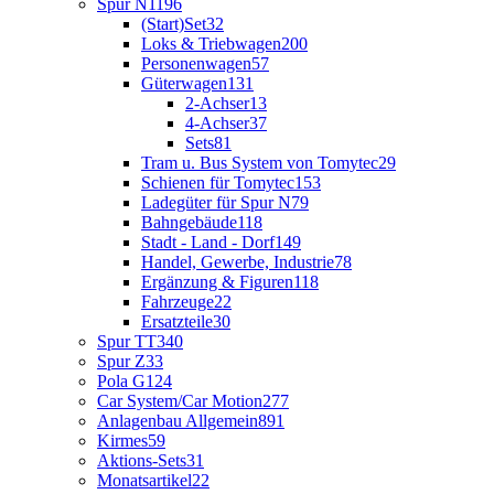
Spur N
1196
(Start)Set
32
Loks & Triebwagen
200
Personenwagen
57
Güterwagen
131
2-Achser
13
4-Achser
37
Sets
81
Tram u. Bus System von Tomytec
29
Schienen für Tomytec
153
Ladegüter für Spur N
79
Bahngebäude
118
Stadt - Land - Dorf
149
Handel, Gewerbe, Industrie
78
Ergänzung & Figuren
118
Fahrzeuge
22
Ersatzteile
30
Spur TT
340
Spur Z
33
Pola G
124
Car System/Car Motion
277
Anlagenbau Allgemein
891
Kirmes
59
Aktions-Sets
31
Monatsartikel
22