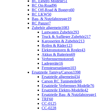
RC Elektro Modelle
51
RC On-Road
96
RC Off-Road & Buggys
60
RC LKW
50
Bau- & Nutzfahrzeuge
19
RC Panzer
7
Zubehör allgemein
1083
Lastwagen Zubehör
293
Truck & Auflieger Zubehör
217
Karosserien & Zubehör
213
Reifen & Räder
123
Elektromotoren & Regler
43
Akkus & Batterien
69
Verbrennermotoren
6
Ladegeräte
16
Fernsteueranlagen
103
Ersatzteile Tamiya/Carson
3398
Ersatzteile allgemein
434
Carson RC Tuningteile
66
Ersatzteile Verbrenner-Modelle
76
Ersatzteile Elektro-Modelle
42
Ersatzteile Bau- & Nutzfahrzeuge
1
TRF
60
CC-01
25
CC-02
28