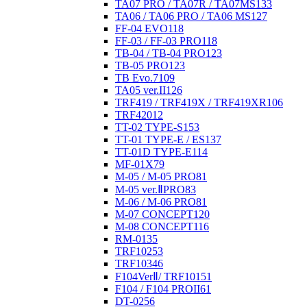
TA07 PRO / TA07R / TA07MS
133
TA06 / TA06 PRO / TA06 MS
127
FF-04 EVO
118
FF-03 / FF-03 PRO
118
TB-04 / TB-04 PRO
123
TB-05 PRO
123
TB Evo.7
109
TA05 ver.II
126
TRF419 / TRF419X / TRF419XR
106
TRF420
12
TT-02 TYPE-S
153
TT-01 TYPE-E / ES
137
TT-01D TYPE-E
114
MF-01X
79
M-05 / M-05 PRO
81
M-05 ver.ⅡPRO
83
M-06 / M-06 PRO
81
M-07 CONCEPT
120
M-08 CONCEPT
116
RM-01
35
TRF102
53
TRF103
46
F104VerⅡ/ TRF101
51
F104 / F104 PROII
61
DT-02
56