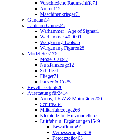
Verschiedene Raumschiffe
71
Anime
112
Maschinenkrieger
71
Gundam
14
Tabletop Games
65
Warhammer - Age of Sigmar
1
Warhammer 40.000
1
Wargaming Tools
35
Wargaming Figuren
28
Model Sets
176
Model Cars
47
Nutzfahrzeuge
12
Schiffe
21
Flieger
71
Panzer & Co
25
Revell Technik
20
Ausstattung für
2414
Autos, LKW & Motorräder
200
Schiffe
234
Militärfahrzeuge
266
Kleinteile für Holzmodelle
52
Luftfahrt u. Ergänzungen
1549
Bewaffnung
91
Verbesserungen
958
Fotoätzteile
463