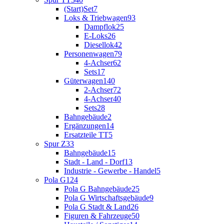
(Start)Set
7
Loks & Triebwagen
93
Dampflok
25
E-Loks
26
Diesellok
42
Personenwagen
79
4-Achser
62
Sets
17
Güterwagen
140
2-Achser
72
4-Achser
40
Sets
28
Bahngebäude
2
Ergänzungen
14
Ersatzteile TT
5
Spur Z
33
Bahngebäude
15
Stadt - Land - Dorf
13
Industrie - Gewerbe - Handel
5
Pola G
124
Pola G Bahngebäude
25
Pola G Wirtschaftsgebäude
9
Pola G Stadt & Land
26
Figuren & Fahrzeuge
50