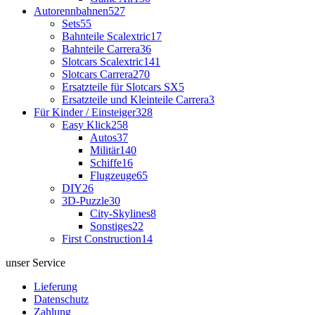
Autorennbahnen
527
Sets
55
Bahnteile Scalextric
17
Bahnteile Carrera
36
Slotcars Scalextric
141
Slotcars Carrera
270
Ersatzteile für Slotcars SX
5
Ersatzteile und Kleinteile Carrera
3
Für Kinder / Einsteiger
328
Easy Klick
258
Autos
37
Militär
140
Schiffe
16
Flugzeuge
65
DIY
26
3D-Puzzle
30
City-Skylines
8
Sonstiges
22
First Construction
14
unser Service
Lieferung
Datenschutz
Zahlung