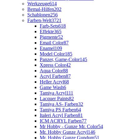
Werkzeuge
614
Bemal-Hilfen
202
Schablonen
256
Farben-Welt
3721
Farb-Sets
618
Effekte
365
Pigmente
52
Email Color
87
Enamel
109
Model Color
185
Panzer, Game-Color
145
Xpress Color
42
Aqua Color
88
Acryl Farben
87
Heller Acryl
68
Game Wash
6
Tamiya Acryl
111
Lacquer Paints
82
Tamiya AS- Farben
32
Tamiya PS Farben
64
Italeri Acryl Farben
81
ICM ACRYL Farben
77
Mr Hobby - Gunze Mr. Color
54
Mr. Hobby Gunze Acryl
146
Mr. Hobby Gunze Gundum
51