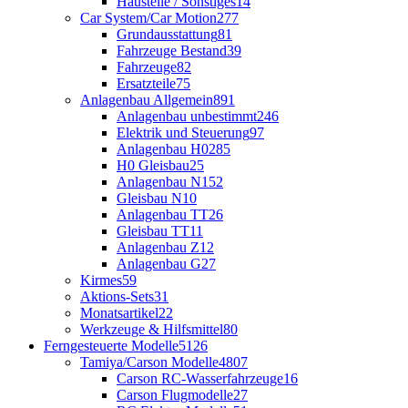
Hausteile / Sonstiges
14
Car System/Car Motion
277
Grundausstattung
81
Fahrzeuge Bestand
39
Fahrzeuge
82
Ersatzteile
75
Anlagenbau Allgemein
891
Anlagenbau unbestimmt
246
Elektrik und Steuerung
97
Anlagenbau H0
285
H0 Gleisbau
25
Anlagenbau N
152
Gleisbau N
10
Anlagenbau TT
26
Gleisbau TT
11
Anlagenbau Z
12
Anlagenbau G
27
Kirmes
59
Aktions-Sets
31
Monatsartikel
22
Werkzeuge & Hilfsmittel
80
Ferngesteuerte Modelle
5126
Tamiya/Carson Modelle
4807
Carson RC-Wasserfahrzeuge
16
Carson Flugmodelle
27