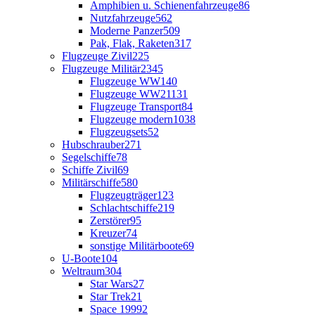
Amphibien u. Schienenfahrzeuge
86
Nutzfahrzeuge
562
Moderne Panzer
509
Pak, Flak, Raketen
317
Flugzeuge Zivil
225
Flugzeuge Militär
2345
Flugzeuge WW1
40
Flugzeuge WW2
1131
Flugzeuge Transport
84
Flugzeuge modern
1038
Flugzeugsets
52
Hubschrauber
271
Segelschiffe
78
Schiffe Zivil
69
Militärschiffe
580
Flugzeugträger
123
Schlachtschiffe
219
Zerstörer
95
Kreuzer
74
sonstige Militärboote
69
U-Boote
104
Weltraum
304
Star Wars
27
Star Trek
21
Space 1999
2