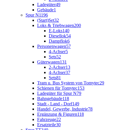
Ladegüter
49
Gebäude
1
Spur N
1196
(Start)Set
32
Loks & Triebwagen
200
E-Loks
140
Diesellok
54
Dampflok
6
Personenwagen
57
4-Achser
5
Sets
52
Güterwagen
131
2-Achser
13
4-Achser
37
Sets
81
Tram u. Bus System von Tomytec
29
Schienen für Tomytec
153
Ladegüter für Spur N
79
Bahngebäude
118
Stadt - Land - Dorf
149
Handel, Gewerbe, Industrie
78
Ergänzung & Figuren
118
Fahrzeuge
22
Ersatzteile
30
Spur TT
340