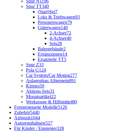
Spur N
1196
Spur TT
340
(Start)Set
7
Loks & Triebwagen
93
Personenwagen
79
Güterwagen
140
2-Achser
72
4-Achser
40
Sets
28
Bahngebäude
2
Ergänzungen
14
Ersatzteile TT
5
Spur Z
33
Pola G
124
Car System/Car Motion
277
Anlagenbau Allgemein
891
Kirmes
59
Aktions-Sets
31
Monatsartikel
22
Werkzeuge & Hilfsmittel
80
Ferngesteuerte Modelle
5126
Zubehör
5440
Airbrush
1044
Autorennbahnen
527
Für Kinder / Einsteiger
328