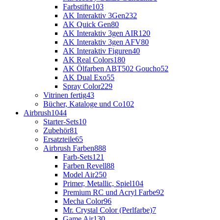
Farbstifte
103
AK Interaktiv 3Gen
232
AK Quick Gen
80
AK Interaktiv 3gen AIR
120
AK Interaktiv 3gen AFV
80
AK Interaktiv Figuren
40
AK Real Colors
180
AK Ölfarben ABT502 Goucho
52
AK Dual Exo
55
Spray Color
229
Vitrinen fertig
43
Bücher, Kataloge und Co
102
Airbrush
1044
Starter-Sets
10
Zubehör
81
Ersatzteile
65
Airbrush Farben
888
Farb-Sets
121
Farben Revell
88
Model Air
250
Primer, Metallic, Spiel
104
Premium RC und Acryl Farbe
92
Mecha Color
96
Mr. Crystal Color (Perlfarbe)
7
Game Air
130