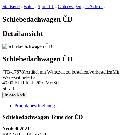
Startseite
-
Bahn
-
Spur TT
-
Güterwagen
-
2-Achser
-
Schiebedachwagen ČD
Detailansicht
Schiebedachwagen ČD
[TB-17678]
Artikel mit Wartezeit zu bestellen/vorbestellen
Mit
Wartezeit lieferbar
49.00 EUR
[inkl. 20% MwSt]
Stk:
Produktbeschreibung
Schiebedachwagen Tcms der ČD
Neuheit 2023
EAN: 4012501176784