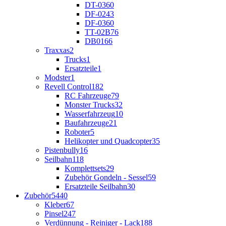
DT-03
60
DF-02
43
DF-03
60
TT-02B
76
DB01
66
Traxxas
2
Trucks
1
Ersatzteile
1
Modster
1
Revell Control
182
RC Fahrzeuge
79
Monster Trucks
32
Wasserfahrzeug
10
Baufahrzeuge
21
Roboter
5
Helikopter und Quadcopter
35
Pistenbully
16
Seilbahn
118
Komplettsets
29
Zubehör Gondeln - Sessel
59
Ersatzteile Seilbahn
30
Zubehör
5440
Kleber
67
Pinsel
247
Verdünnung - Reiniger - Lack
188