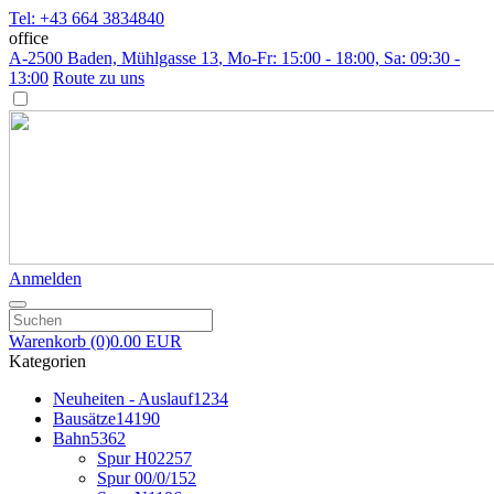
Tel: +43 664 3834840
office
A-2500 Baden, Mühlgasse 13
, Mo-Fr: 15:00 - 18:00, Sa: 09:30 -
13:00
Route zu uns
Anmelden
Warenkorb
(0)
0.00 EUR
Kategorien
Neuheiten - Auslauf
1234
Bausätze
14190
Bahn
5362
Spur H0
2257
Spur 00/0/1
52