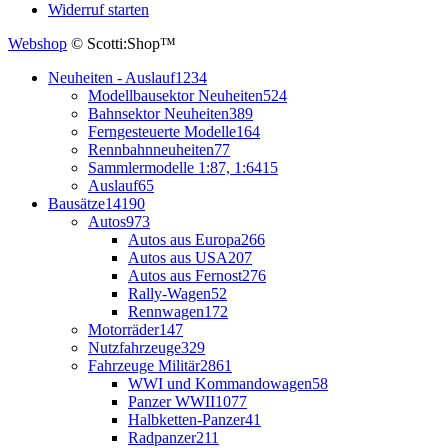
Widerruf starten
Webshop
© Scotti:Shop™
Neuheiten - Auslauf
1234
Modellbausektor Neuheiten
524
Bahnsektor Neuheiten
389
Ferngesteuerte Modelle
164
Rennbahnneuheiten
77
Sammlermodelle 1:87, 1:64
15
Auslauf
65
Bausätze
14190
Autos
973
Autos aus Europa
266
Autos aus USA
207
Autos aus Fernost
276
Rally-Wagen
52
Rennwagen
172
Motorräder
147
Nutzfahrzeuge
329
Fahrzeuge Militär
2861
WWI und Kommandowagen
58
Panzer WWII
1077
Halbketten-Panzer
41
Radpanzer
211