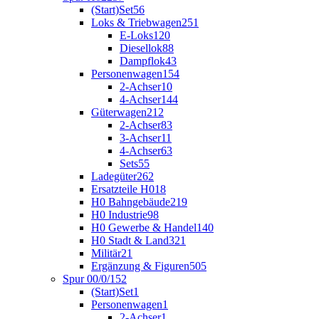
(Start)Set
56
Loks & Triebwagen
251
E-Loks
120
Diesellok
88
Dampflok
43
Personenwagen
154
2-Achser
10
4-Achser
144
Güterwagen
212
2-Achser
83
3-Achser
11
4-Achser
63
Sets
55
Ladegüter
262
Ersatzteile H0
18
H0 Bahngebäude
219
H0 Industrie
98
H0 Gewerbe & Handel
140
H0 Stadt & Land
321
Militär
21
Ergänzung & Figuren
505
Spur 00/0/1
52
(Start)Set
1
Personenwagen
1
2-Achser
1