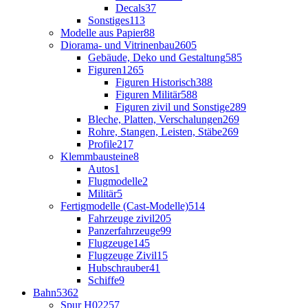
Decals
37
Sonstiges
113
Modelle aus Papier
88
Diorama- und Vitrinenbau
2605
Gebäude, Deko und Gestaltung
585
Figuren
1265
Figuren Historisch
388
Figuren Militär
588
Figuren zivil und Sonstige
289
Bleche, Platten, Verschalungen
269
Rohre, Stangen, Leisten, Stäbe
269
Profile
217
Klemmbausteine
8
Autos
1
Flugmodelle
2
Militär
5
Fertigmodelle (Cast-Modelle)
514
Fahrzeuge zivil
205
Panzerfahrzeuge
99
Flugzeuge
145
Flugzeuge Zivil
15
Hubschrauber
41
Schiffe
9
Bahn
5362
Spur H0
2257