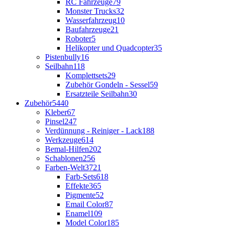
RC Fahrzeuge
79
Monster Trucks
32
Wasserfahrzeug
10
Baufahrzeuge
21
Roboter
5
Helikopter und Quadcopter
35
Pistenbully
16
Seilbahn
118
Komplettsets
29
Zubehör Gondeln - Sessel
59
Ersatzteile Seilbahn
30
Zubehör
5440
Kleber
67
Pinsel
247
Verdünnung - Reiniger - Lack
188
Werkzeuge
614
Bemal-Hilfen
202
Schablonen
256
Farben-Welt
3721
Farb-Sets
618
Effekte
365
Pigmente
52
Email Color
87
Enamel
109
Model Color
185