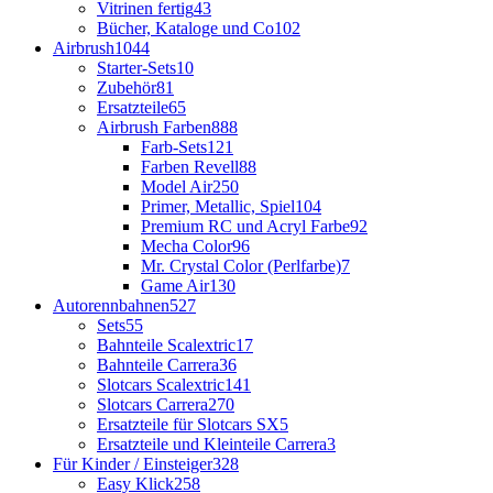
Vitrinen fertig
43
Bücher, Kataloge und Co
102
Airbrush
1044
Starter-Sets
10
Zubehör
81
Ersatzteile
65
Airbrush Farben
888
Farb-Sets
121
Farben Revell
88
Model Air
250
Primer, Metallic, Spiel
104
Premium RC und Acryl Farbe
92
Mecha Color
96
Mr. Crystal Color (Perlfarbe)
7
Game Air
130
Autorennbahnen
527
Sets
55
Bahnteile Scalextric
17
Bahnteile Carrera
36
Slotcars Scalextric
141
Slotcars Carrera
270
Ersatzteile für Slotcars SX
5
Ersatzteile und Kleinteile Carrera
3
Für Kinder / Einsteiger
328
Easy Klick
258