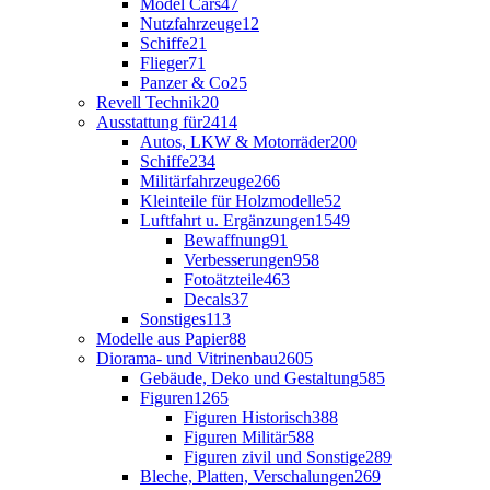
Model Cars
47
Nutzfahrzeuge
12
Schiffe
21
Flieger
71
Panzer & Co
25
Revell Technik
20
Ausstattung für
2414
Autos, LKW & Motorräder
200
Schiffe
234
Militärfahrzeuge
266
Kleinteile für Holzmodelle
52
Luftfahrt u. Ergänzungen
1549
Bewaffnung
91
Verbesserungen
958
Fotoätzteile
463
Decals
37
Sonstiges
113
Modelle aus Papier
88
Diorama- und Vitrinenbau
2605
Gebäude, Deko und Gestaltung
585
Figuren
1265
Figuren Historisch
388
Figuren Militär
588
Figuren zivil und Sonstige
289
Bleche, Platten, Verschalungen
269