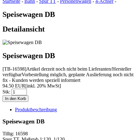
Startseite
-
Bahn
-
Spur TT
-
Personenwagen
-
4-Achser
-
Speisewagen DB
Detailansicht
Speisewagen DB
[TB-16598]
Artikel derzeit noch nicht beim Lieferanten/Hersteller
verfügbar
Vorbestellung möglich, geplante Auslieferung noch nicht
fix - Kunden werden speziell informiert
94.50 EUR
[inkl. 20% MwSt]
Stk:
Produktbeschreibung
Speisewagen DB
Tillig: 16598
Spur TT, Maßstab 1:120, 1/120