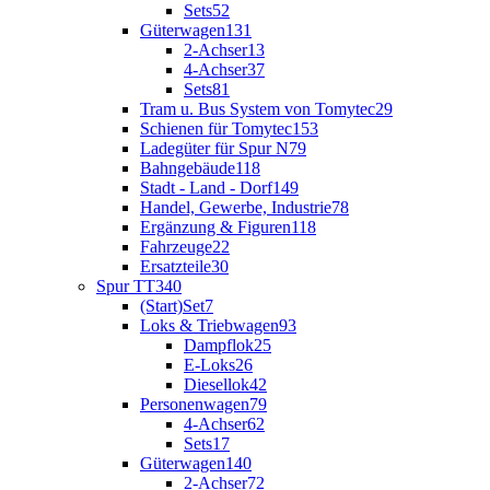
Sets
52
Güterwagen
131
2-Achser
13
4-Achser
37
Sets
81
Tram u. Bus System von Tomytec
29
Schienen für Tomytec
153
Ladegüter für Spur N
79
Bahngebäude
118
Stadt - Land - Dorf
149
Handel, Gewerbe, Industrie
78
Ergänzung & Figuren
118
Fahrzeuge
22
Ersatzteile
30
Spur TT
340
(Start)Set
7
Loks & Triebwagen
93
Dampflok
25
E-Loks
26
Diesellok
42
Personenwagen
79
4-Achser
62
Sets
17
Güterwagen
140
2-Achser
72