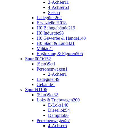
3-Achser
11
4-Achser
63
Sets
55
Ladegüter
262
Ersatzteile H0
18
H0 Bahngebäude
219
H0 Industrie
98
H0 Gewerbe & Handel
140
H0 Stadt & Land
321
Militär
21
Ergänzung & Figuren
505
Spur 00/0/1
52
(Start)Set
1
Personenwagen
1
2-Achser
1
Ladegüter
49
Gebäude
1
Spur N
1196
(Start)Set
32
Loks & Triebwagen
200
E-Loks
140
Diesellok
54
Dampflok
6
Personenwagen
57
4-Achser
5