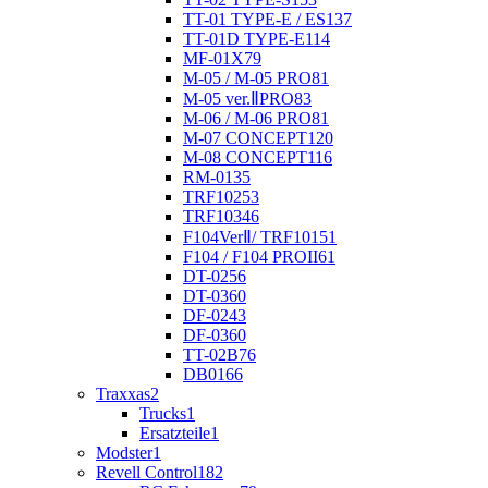
TT-01 TYPE-E / ES
137
TT-01D TYPE-E
114
MF-01X
79
M-05 / M-05 PRO
81
M-05 ver.ⅡPRO
83
M-06 / M-06 PRO
81
M-07 CONCEPT
120
M-08 CONCEPT
116
RM-01
35
TRF102
53
TRF103
46
F104VerⅡ/ TRF101
51
F104 / F104 PROII
61
DT-02
56
DT-03
60
DF-02
43
DF-03
60
TT-02B
76
DB01
66
Traxxas
2
Trucks
1
Ersatzteile
1
Modster
1
Revell Control
182