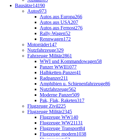
Bausätze
14190
Autos
973
Autos aus Europa
266
Autos aus USA
207
Autos aus Fernost
276
Rally-Wagen
52
Rennwagen
172
Motorräder
147
Nutzfahrzeuge
329
Fahrzeuge Militär
2861
WWI und Kommandowagen
58
Panzer WWII
1077
Halbketten-Panzer
41
Radpanzer
211
Amphibien u. Schienenfahrzeuge
86
Nutzfahrzeuge
562
Moderne Panzer
509
Pak, Flak, Raketen
317
Flugzeuge Zivil
225
Flugzeuge Militär
2345
Flugzeuge WW1
40
Flugzeuge WW2
1131
Flugzeuge Transport
84
Flugzeuge modern
1038