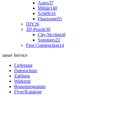
Autos
37
Militär
140
Schiffe
16
Flugzeuge
65
DIY
26
3D-Puzzle
30
City-Skylines
8
Sonstiges
22
First Construction
14
unser Service
Lieferung
Datenschutz
Zahlung
Widerruf
Bonusprogramm
Flyer/Kataloge