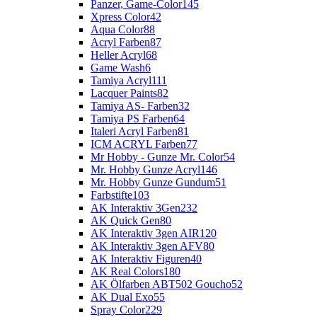
Panzer, Game-Color
145
Xpress Color
42
Aqua Color
88
Acryl Farben
87
Heller Acryl
68
Game Wash
6
Tamiya Acryl
111
Lacquer Paints
82
Tamiya AS- Farben
32
Tamiya PS Farben
64
Italeri Acryl Farben
81
ICM ACRYL Farben
77
Mr Hobby - Gunze Mr. Color
54
Mr. Hobby Gunze Acryl
146
Mr. Hobby Gunze Gundum
51
Farbstifte
103
AK Interaktiv 3Gen
232
AK Quick Gen
80
AK Interaktiv 3gen AIR
120
AK Interaktiv 3gen AFV
80
AK Interaktiv Figuren
40
AK Real Colors
180
AK Ölfarben ABT502 Goucho
52
AK Dual Exo
55
Spray Color
229