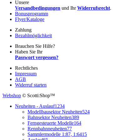
Unsere
Versandbedingungen
und Ihr
Widerrufsrecht
.
Bonusprogramm
Flyer/Kataloge
Zahlung
Bezahlmöglichkeit
Brauchen Sie Hilfe?
Haben Sie Ihr
Passwort vergessen?
Rechtliches
Impressum
AGB
Widerruf starten
Webshop
© Scotti:Shop™
Neuheiten - Auslauf
1234
Modellbausektor Neuheiten
524
Bahnsektor Neuheiten
389
Ferngesteuerte Modelle
164
Rennbahnneuheiten
77
Sammlermodelle 1:87, 1:64
15
Auslauf
65