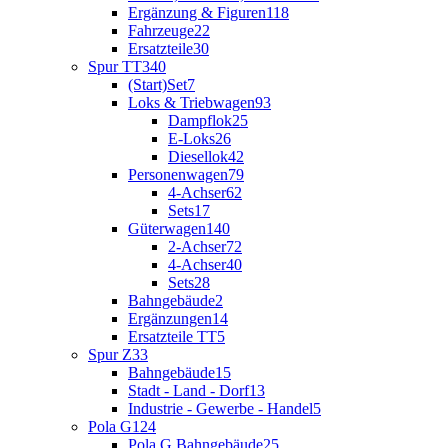
Ergänzung & Figuren
118
Fahrzeuge
22
Ersatzteile
30
Spur TT
340
(Start)Set
7
Loks & Triebwagen
93
Dampflok
25
E-Loks
26
Diesellok
42
Personenwagen
79
4-Achser
62
Sets
17
Güterwagen
140
2-Achser
72
4-Achser
40
Sets
28
Bahngebäude
2
Ergänzungen
14
Ersatzteile TT
5
Spur Z
33
Bahngebäude
15
Stadt - Land - Dorf
13
Industrie - Gewerbe - Handel
5
Pola G
124
Pola G Bahngebäude
25