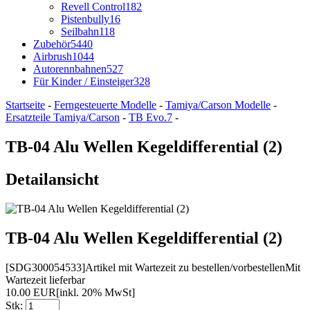
Revell Control
182
Pistenbully
16
Seilbahn
118
Zubehör
5440
Airbrush
1044
Autorennbahnen
527
Für Kinder / Einsteiger
328
Startseite
-
Ferngesteuerte Modelle
-
Tamiya/Carson Modelle
-
Ersatzteile Tamiya/Carson
-
TB Evo.7
-
TB-04 Alu Wellen Kegeldifferential (2)
Detailansicht
TB-04 Alu Wellen Kegeldifferential (2)
[SDG300054533]
Artikel mit Wartezeit zu bestellen/vorbestellen
Mit
Wartezeit lieferbar
10.00 EUR
[inkl. 20% MwSt]
Stk: