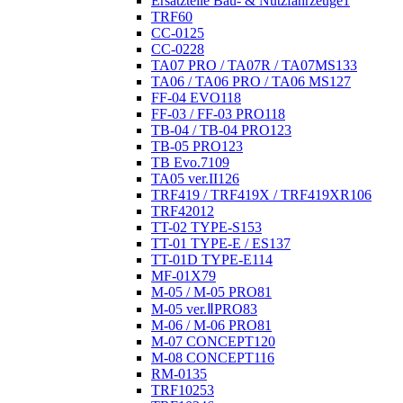
Ersatzteile Bau- & Nutzfahrzeuge
1
TRF
60
CC-01
25
CC-02
28
TA07 PRO / TA07R / TA07MS
133
TA06 / TA06 PRO / TA06 MS
127
FF-04 EVO
118
FF-03 / FF-03 PRO
118
TB-04 / TB-04 PRO
123
TB-05 PRO
123
TB Evo.7
109
TA05 ver.II
126
TRF419 / TRF419X / TRF419XR
106
TRF420
12
TT-02 TYPE-S
153
TT-01 TYPE-E / ES
137
TT-01D TYPE-E
114
MF-01X
79
M-05 / M-05 PRO
81
M-05 ver.ⅡPRO
83
M-06 / M-06 PRO
81
M-07 CONCEPT
120
M-08 CONCEPT
116
RM-01
35
TRF102
53