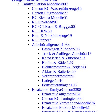
Tamiya/Carson Modelle
4807
Carson RC-Wasserfahrzeuge
16
Carson Flugmodelle
27
RC Elektro Modelle
51
RC On-Road
96
RC Off-Road & Buggys
60
RC LKW
50
Bau- & Nutzfahrzeuge
19
RC Panzer
7
Zubehör allgemein
1083
Lastwagen Zubehör
293
Truck & Auflieger Zubehör
217
Karosserien & Zubehör
213
Reifen & Räder
123
Elektromotoren & Regler
43
Akkus & Batterien
69
Verbrennermotoren
6
Ladegeräte
16
Fernsteueranlagen
103
Ersatzteile Tamiya/Carson
3398
Ersatzteile allgemein
434
Carson RC Tuningteile
66
Ersatzteile Verbrenner-Modelle
76
Ersatzteile Elektro-Modelle
42