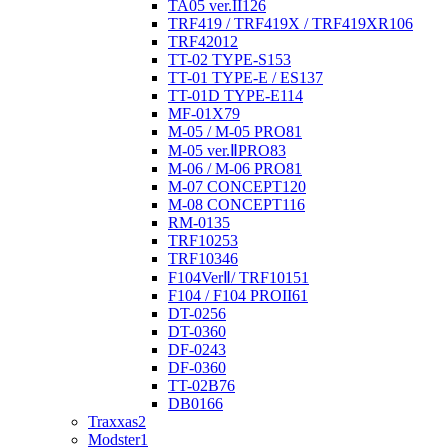
TA05 ver.II
126
TRF419 / TRF419X / TRF419XR
106
TRF420
12
TT-02 TYPE-S
153
TT-01 TYPE-E / ES
137
TT-01D TYPE-E
114
MF-01X
79
M-05 / M-05 PRO
81
M-05 ver.ⅡPRO
83
M-06 / M-06 PRO
81
M-07 CONCEPT
120
M-08 CONCEPT
116
RM-01
35
TRF102
53
TRF103
46
F104VerⅡ/ TRF101
51
F104 / F104 PROII
61
DT-02
56
DT-03
60
DF-02
43
DF-03
60
TT-02B
76
DB01
66
Traxxas
2
Modster
1