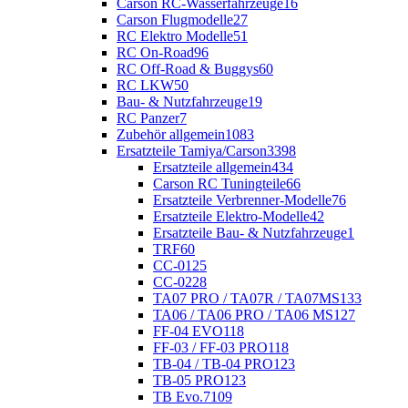
Carson RC-Wasserfahrzeuge
16
Carson Flugmodelle
27
RC Elektro Modelle
51
RC On-Road
96
RC Off-Road & Buggys
60
RC LKW
50
Bau- & Nutzfahrzeuge
19
RC Panzer
7
Zubehör allgemein
1083
Ersatzteile Tamiya/Carson
3398
Ersatzteile allgemein
434
Carson RC Tuningteile
66
Ersatzteile Verbrenner-Modelle
76
Ersatzteile Elektro-Modelle
42
Ersatzteile Bau- & Nutzfahrzeuge
1
TRF
60
CC-01
25
CC-02
28
TA07 PRO / TA07R / TA07MS
133
TA06 / TA06 PRO / TA06 MS
127
FF-04 EVO
118
FF-03 / FF-03 PRO
118
TB-04 / TB-04 PRO
123
TB-05 PRO
123
TB Evo.7
109