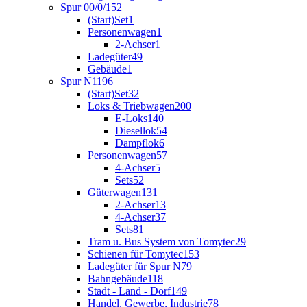
Spur 00/0/1
52
(Start)Set
1
Personenwagen
1
2-Achser
1
Ladegüter
49
Gebäude
1
Spur N
1196
(Start)Set
32
Loks & Triebwagen
200
E-Loks
140
Diesellok
54
Dampflok
6
Personenwagen
57
4-Achser
5
Sets
52
Güterwagen
131
2-Achser
13
4-Achser
37
Sets
81
Tram u. Bus System von Tomytec
29
Schienen für Tomytec
153
Ladegüter für Spur N
79
Bahngebäude
118
Stadt - Land - Dorf
149
Handel, Gewerbe, Industrie
78