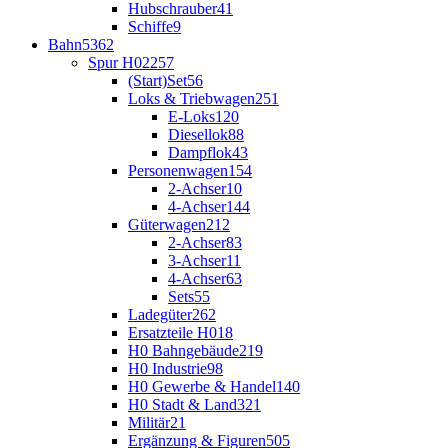
Hubschrauber
41
Schiffe
9
Bahn
5362
Spur H0
2257
(Start)Set
56
Loks & Triebwagen
251
E-Loks
120
Diesellok
88
Dampflok
43
Personenwagen
154
2-Achser
10
4-Achser
144
Güterwagen
212
2-Achser
83
3-Achser
11
4-Achser
63
Sets
55
Ladegüter
262
Ersatzteile H0
18
H0 Bahngebäude
219
H0 Industrie
98
H0 Gewerbe & Handel
140
H0 Stadt & Land
321
Militär
21
Ergänzung & Figuren
505