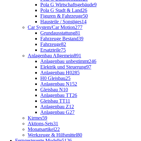
Pola G Wirtschaftsgebäude
9
Pola G Stadt & Land
26
Figuren & Fahrzeuge
50
Hausteile / Sonstiges
14
Car System/Car Motion
277
Grundausstattung
81
Fahrzeuge Bestand
39
Fahrzeuge
82
Ersatzteile
75
Anlagenbau Allgemein
891
Anlagenbau unbestimmt
246
Elektrik und Steuerung
97
Anlagenbau H0
285
H0 Gleisbau
25
Anlagenbau N
152
Gleisbau N
10
Anlagenbau TT
26
Gleisbau TT
11
Anlagenbau Z
12
Anlagenbau G
27
Kirmes
59
Aktions-Sets
31
Monatsartikel
22
Werkzeuge & Hilfsmittel
80
Ferngesteuerte Modelle
5126