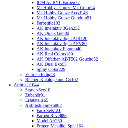
ICM ACRYL Farben
77
Mr Hobby - Gunze Mr. Color
54
Mr. Hobby Gunze Acryl
146
Mr. Hobby Gunze Gundum
51
Farbstifte
103
AK Interaktiv 3Gen
232
AK Quick Gen
80
AK Interaktiv 3gen AIR
120
AK Interaktiv 3gen AFV
80
AK Interaktiv Figuren
40
AK Real Colors
180
AK Ölfarben ABT502 Goucho
52
AK Dual Exo
55
Spray Color
229
Vitrinen fertig
43
Bücher, Kataloge und Co
102
Airbrush
1044
Starter-Sets
10
Zubehör
81
Ersatzteile
65
Airbrush Farben
888
Farb-Sets
121
Farben Revell
88
Model Air
250
Primer, Metallic, Spiel
104