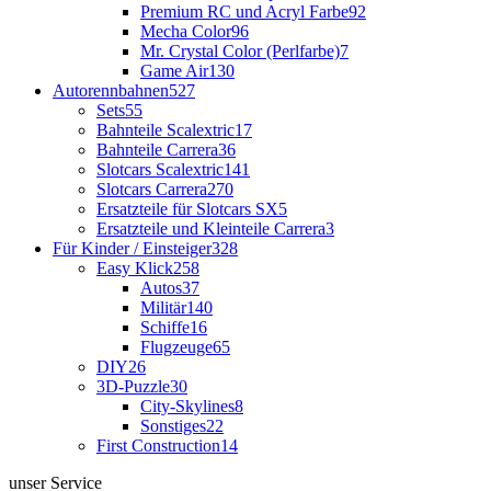
Premium RC und Acryl Farbe
92
Mecha Color
96
Mr. Crystal Color (Perlfarbe)
7
Game Air
130
Autorennbahnen
527
Sets
55
Bahnteile Scalextric
17
Bahnteile Carrera
36
Slotcars Scalextric
141
Slotcars Carrera
270
Ersatzteile für Slotcars SX
5
Ersatzteile und Kleinteile Carrera
3
Für Kinder / Einsteiger
328
Easy Klick
258
Autos
37
Militär
140
Schiffe
16
Flugzeuge
65
DIY
26
3D-Puzzle
30
City-Skylines
8
Sonstiges
22
First Construction
14
unser Service