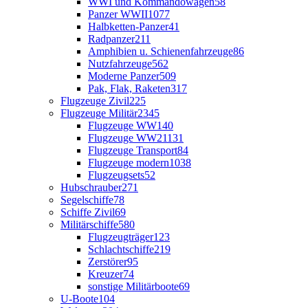
WWI und Kommandowagen
58
Panzer WWII
1077
Halbketten-Panzer
41
Radpanzer
211
Amphibien u. Schienenfahrzeuge
86
Nutzfahrzeuge
562
Moderne Panzer
509
Pak, Flak, Raketen
317
Flugzeuge Zivil
225
Flugzeuge Militär
2345
Flugzeuge WW1
40
Flugzeuge WW2
1131
Flugzeuge Transport
84
Flugzeuge modern
1038
Flugzeugsets
52
Hubschrauber
271
Segelschiffe
78
Schiffe Zivil
69
Militärschiffe
580
Flugzeugträger
123
Schlachtschiffe
219
Zerstörer
95
Kreuzer
74
sonstige Militärboote
69
U-Boote
104