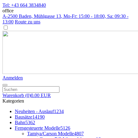
Tel: +43 664 3834840
office
A-2500 Baden, Mühlgasse 13
, Mo-Fr: 15:00 - 18:00, Sa: 09:30 -
13:00
Route zu uns
Anmelden
Warenkorb
(0)
0.00 EUR
Kategorien
Neuheiten - Auslauf
1234
Bausätze
14190
Bahn
5362
Ferngesteuerte Modelle
5126
Tamiya/Carson Modelle
4807