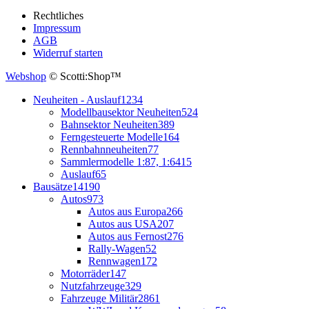
Rechtliches
Impressum
AGB
Widerruf starten
Webshop
© Scotti:Shop™
Neuheiten - Auslauf
1234
Modellbausektor Neuheiten
524
Bahnsektor Neuheiten
389
Ferngesteuerte Modelle
164
Rennbahnneuheiten
77
Sammlermodelle 1:87, 1:64
15
Auslauf
65
Bausätze
14190
Autos
973
Autos aus Europa
266
Autos aus USA
207
Autos aus Fernost
276
Rally-Wagen
52
Rennwagen
172
Motorräder
147
Nutzfahrzeuge
329
Fahrzeuge Militär
2861