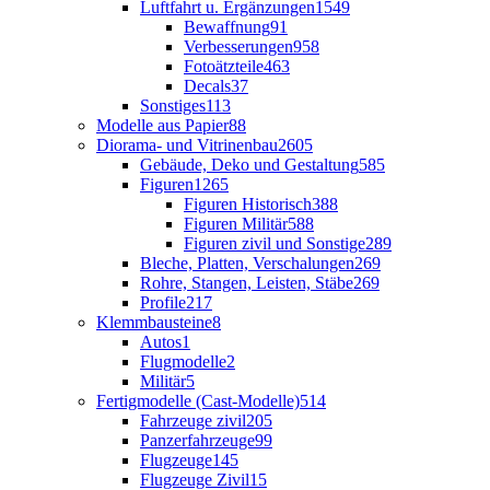
Luftfahrt u. Ergänzungen
1549
Bewaffnung
91
Verbesserungen
958
Fotoätzteile
463
Decals
37
Sonstiges
113
Modelle aus Papier
88
Diorama- und Vitrinenbau
2605
Gebäude, Deko und Gestaltung
585
Figuren
1265
Figuren Historisch
388
Figuren Militär
588
Figuren zivil und Sonstige
289
Bleche, Platten, Verschalungen
269
Rohre, Stangen, Leisten, Stäbe
269
Profile
217
Klemmbausteine
8
Autos
1
Flugmodelle
2
Militär
5
Fertigmodelle (Cast-Modelle)
514
Fahrzeuge zivil
205
Panzerfahrzeuge
99
Flugzeuge
145
Flugzeuge Zivil
15