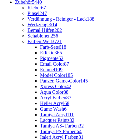
Zubehör
5440
Kleber
67
Pinsel
247
Verdünnung - Reiniger - Lack
188
Werkzeuge
614
Bemal-Hilfen
202
Schablonen
256
Farben-Welt
3721
Farb-Sets
618
Effekte
365
Pigmente
52
Email Color
87
Enamel
109
Model Color
185
Panzer, Game-Color
145
Xpress Color
42
Aqua Color
88
Acryl Farben
87
Heller Acryl
68
Game Wash
6
Tamiya Acryl
111
Lacquer Paints
82
Tamiya AS- Farben
32
Tamiya PS Farben
64
Italeri Acryl Farben
81