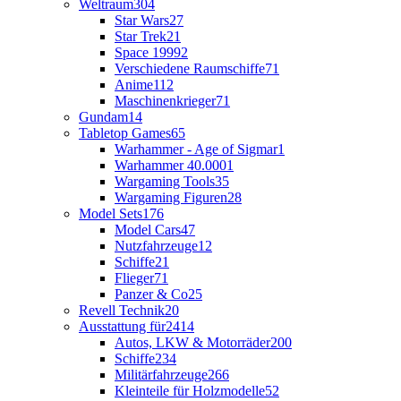
Weltraum
304
Star Wars
27
Star Trek
21
Space 1999
2
Verschiedene Raumschiffe
71
Anime
112
Maschinenkrieger
71
Gundam
14
Tabletop Games
65
Warhammer - Age of Sigmar
1
Warhammer 40.000
1
Wargaming Tools
35
Wargaming Figuren
28
Model Sets
176
Model Cars
47
Nutzfahrzeuge
12
Schiffe
21
Flieger
71
Panzer & Co
25
Revell Technik
20
Ausstattung für
2414
Autos, LKW & Motorräder
200
Schiffe
234
Militärfahrzeuge
266
Kleinteile für Holzmodelle
52