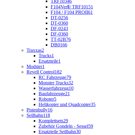
TRF103
46
F104VerⅡ/ TRF101
51
F104 / F104 PROII
61
DT-02
56
DT-03
60
DF-02
43
DF-03
60
TT-02B
76
DB01
66
Traxxas
2
Trucks
1
Ersatzteile
1
Modster
1
Revell Control
182
RC Fahrzeuge
79
Monster Trucks
32
Wasserfahrzeug
10
Baufahrzeuge
21
Roboter
5
Helikopter und Quadcopter
35
Pistenbully
16
Seilbahn
118
Komplettsets
29
Zubehör Gondeln - Sessel
59
Ersatzteile Seilbahn
30