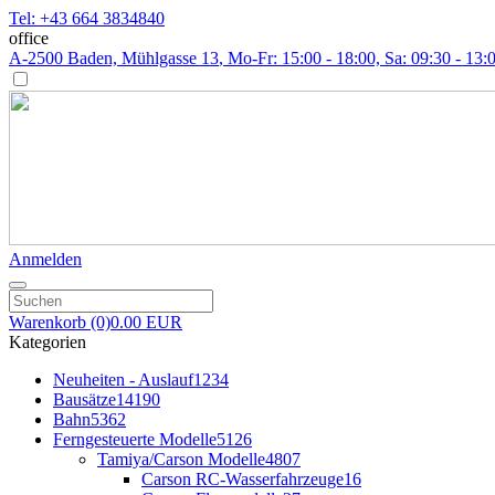
Tel: +43 664 3834840
office
A-2500 Baden, Mühlgasse 13
, Mo-Fr: 15:00 - 18:00, Sa: 09:30 - 13:
Anmelden
Warenkorb
(0)
0.00 EUR
Kategorien
Neuheiten - Auslauf
1234
Bausätze
14190
Bahn
5362
Ferngesteuerte Modelle
5126
Tamiya/Carson Modelle
4807
Carson RC-Wasserfahrzeuge
16