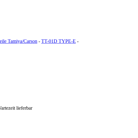
teile Tamiya/Carson
-
TT-01D TYPE-E
-
artezeit lieferbar