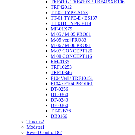
TRF419 / TRF419X / TRF419XR
106
TRF420
12
TT-02 TYPE-S
153
TT-01 TYPE-E / ES
137
TT-01D TYPE-E
114
MF-01X
79
M-05 / M-05 PRO
81
M-05 ver.ⅡPRO
83
M-06 / M-06 PRO
81
M-07 CONCEPT
120
M-08 CONCEPT
116
RM-01
35
TRF102
53
TRF103
46
F104VerⅡ/ TRF101
51
F104 / F104 PROII
61
DT-02
56
DT-03
60
DF-02
43
DF-03
60
TT-02B
76
DB01
66
Traxxas
2
Modster
1
Revell Control
182