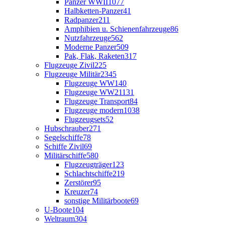
Panzer WWII
1077
Halbketten-Panzer
41
Radpanzer
211
Amphibien u. Schienenfahrzeuge
86
Nutzfahrzeuge
562
Moderne Panzer
509
Pak, Flak, Raketen
317
Flugzeuge Zivil
225
Flugzeuge Militär
2345
Flugzeuge WW1
40
Flugzeuge WW2
1131
Flugzeuge Transport
84
Flugzeuge modern
1038
Flugzeugsets
52
Hubschrauber
271
Segelschiffe
78
Schiffe Zivil
69
Militärschiffe
580
Flugzeugträger
123
Schlachtschiffe
219
Zerstörer
95
Kreuzer
74
sonstige Militärboote
69
U-Boote
104
Weltraum
304