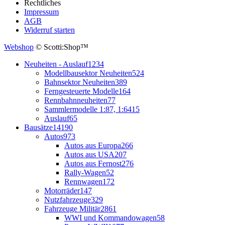
Rechtliches
Impressum
AGB
Widerruf starten
Webshop
© Scotti:Shop™
Neuheiten - Auslauf
1234
Modellbausektor Neuheiten
524
Bahnsektor Neuheiten
389
Ferngesteuerte Modelle
164
Rennbahnneuheiten
77
Sammlermodelle 1:87, 1:64
15
Auslauf
65
Bausätze
14190
Autos
973
Autos aus Europa
266
Autos aus USA
207
Autos aus Fernost
276
Rally-Wagen
52
Rennwagen
172
Motorräder
147
Nutzfahrzeuge
329
Fahrzeuge Militär
2861
WWI und Kommandowagen
58