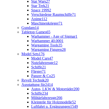
Star Wars
27
Star Trek
21
Space 1999
2
Verschiedene Raumschiffe
71
Anime
112
Maschinenkrieger
71
Gundam
14
Tabletop Games
65
Warhammer - Age of Sigmar
1
Warhammer 40.000
1
Wargaming Tools
35
Wargaming Figuren
28
Model Sets
176
Model Cars
47
Nutzfahrzeuge
12
Schiffe
21
Flieger
71
Panzer & Co
25
Revell Technik
20
Ausstattung für
2414
Autos, LKW & Motorräder
200
Schiffe
234
Militärfahrzeuge
266
Kleinteile für Holzmodelle
52
Luftfahrt u. Ergänzungen
1549