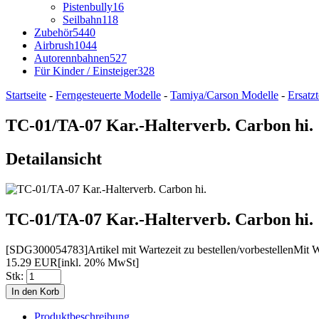
Pistenbully
16
Seilbahn
118
Zubehör
5440
Airbrush
1044
Autorennbahnen
527
Für Kinder / Einsteiger
328
Startseite
-
Ferngesteuerte Modelle
-
Tamiya/Carson Modelle
-
Ersatz
TC-01/TA-07 Kar.-Halterverb. Carbon hi.
Detailansicht
TC-01/TA-07 Kar.-Halterverb. Carbon hi.
[SDG300054783]
Artikel mit Wartezeit zu bestellen/vorbestellen
Mit W
15.29 EUR
[inkl. 20% MwSt]
Stk:
Produktbeschreibung