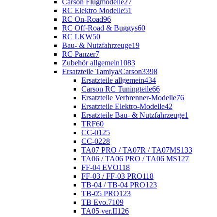
Carson Flugmodelle
27
RC Elektro Modelle
51
RC On-Road
96
RC Off-Road & Buggys
60
RC LKW
50
Bau- & Nutzfahrzeuge
19
RC Panzer
7
Zubehör allgemein
1083
Ersatzteile Tamiya/Carson
3398
Ersatzteile allgemein
434
Carson RC Tuningteile
66
Ersatzteile Verbrenner-Modelle
76
Ersatzteile Elektro-Modelle
42
Ersatzteile Bau- & Nutzfahrzeuge
1
TRF
60
CC-01
25
CC-02
28
TA07 PRO / TA07R / TA07MS
133
TA06 / TA06 PRO / TA06 MS
127
FF-04 EVO
118
FF-03 / FF-03 PRO
118
TB-04 / TB-04 PRO
123
TB-05 PRO
123
TB Evo.7
109
TA05 ver.II
126