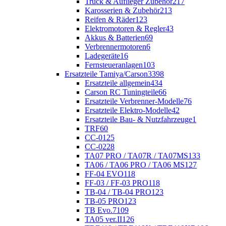
Truck & Auflieger Zubehör
217
Karosserien & Zubehör
213
Reifen & Räder
123
Elektromotoren & Regler
43
Akkus & Batterien
69
Verbrennermotoren
6
Ladegeräte
16
Fernsteueranlagen
103
Ersatzteile Tamiya/Carson
3398
Ersatzteile allgemein
434
Carson RC Tuningteile
66
Ersatzteile Verbrenner-Modelle
76
Ersatzteile Elektro-Modelle
42
Ersatzteile Bau- & Nutzfahrzeuge
1
TRF
60
CC-01
25
CC-02
28
TA07 PRO / TA07R / TA07MS
133
TA06 / TA06 PRO / TA06 MS
127
FF-04 EVO
118
FF-03 / FF-03 PRO
118
TB-04 / TB-04 PRO
123
TB-05 PRO
123
TB Evo.7
109
TA05 ver.II
126