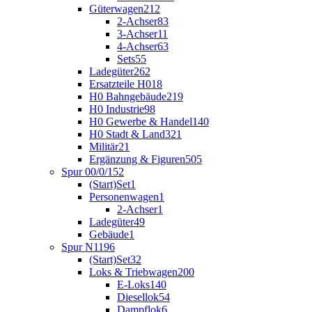
Güterwagen
212
2-Achser
83
3-Achser
11
4-Achser
63
Sets
55
Ladegüter
262
Ersatzteile H0
18
H0 Bahngebäude
219
H0 Industrie
98
H0 Gewerbe & Handel
140
H0 Stadt & Land
321
Militär
21
Ergänzung & Figuren
505
Spur 00/0/1
52
(Start)Set
1
Personenwagen
1
2-Achser
1
Ladegüter
49
Gebäude
1
Spur N
1196
(Start)Set
32
Loks & Triebwagen
200
E-Loks
140
Diesellok
54
Dampflok
6