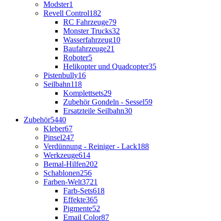
Modster
1
Revell Control
182
RC Fahrzeuge
79
Monster Trucks
32
Wasserfahrzeug
10
Baufahrzeuge
21
Roboter
5
Helikopter und Quadcopter
35
Pistenbully
16
Seilbahn
118
Komplettsets
29
Zubehör Gondeln - Sessel
59
Ersatzteile Seilbahn
30
Zubehör
5440
Kleber
67
Pinsel
247
Verdünnung - Reiniger - Lack
188
Werkzeuge
614
Bemal-Hilfen
202
Schablonen
256
Farben-Welt
3721
Farb-Sets
618
Effekte
365
Pigmente
52
Email Color
87