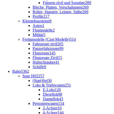
Figuren zivil und Sonstige
289
Bleche, Platten, Verschalungen
269
Rohre, Stangen, Leisten, Stäbe
269
Profile
217
Klemmbausteine
8
Autos
1
Flugmodelle
2
Militär
5
Fertigmodelle (Cast-Modelle)
514
Fahrzeuge zivil
205
Panzerfahrzeuge
99
Flugzeuge
145
Flugzeuge Zivil
15
Hubschrauber
41
Schiffe
9
Bahn
5362
Spur H0
2257
(Start)Set
56
Loks & Triebwagen
251
E-Loks
120
Diesellok
88
Dampflok
43
Personenwagen
154
2-Achser
10
4-Achser
144