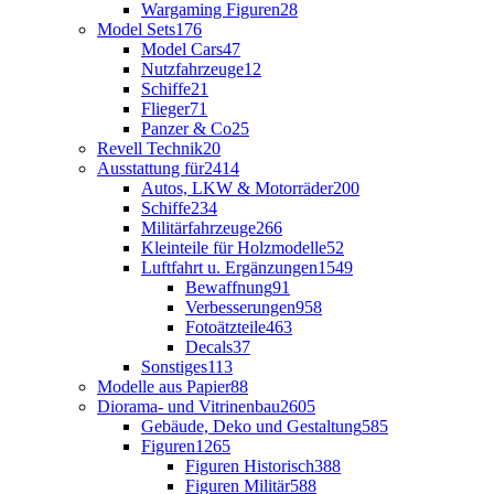
Wargaming Figuren
28
Model Sets
176
Model Cars
47
Nutzfahrzeuge
12
Schiffe
21
Flieger
71
Panzer & Co
25
Revell Technik
20
Ausstattung für
2414
Autos, LKW & Motorräder
200
Schiffe
234
Militärfahrzeuge
266
Kleinteile für Holzmodelle
52
Luftfahrt u. Ergänzungen
1549
Bewaffnung
91
Verbesserungen
958
Fotoätzteile
463
Decals
37
Sonstiges
113
Modelle aus Papier
88
Diorama- und Vitrinenbau
2605
Gebäude, Deko und Gestaltung
585
Figuren
1265
Figuren Historisch
388
Figuren Militär
588