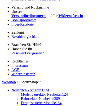
Versand und Rücknahme
Unsere
Versandbedingungen
und Ihr
Widerrufsrecht
.
Bonusprogramm
Flyer/Kataloge
Zahlung
Bezahlmöglichkeit
Brauchen Sie Hilfe?
Haben Sie Ihr
Passwort vergessen?
Rechtliches
Impressum
AGB
Widerruf starten
Webshop
© Scotti:Shop™
Neuheiten - Auslauf
1234
Modellbausektor Neuheiten
524
Bahnsektor Neuheiten
389
Ferngesteuerte Modelle
164