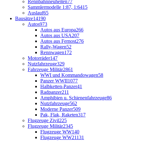
Rennbahnneuheiten
77
Sammlermodelle 1:87, 1:64
15
Auslauf
65
Bausätze
14190
Autos
973
Autos aus Europa
266
Autos aus USA
207
Autos aus Fernost
276
Rally-Wagen
52
Rennwagen
172
Motorräder
147
Nutzfahrzeuge
329
Fahrzeuge Militär
2861
WWI und Kommandowagen
58
Panzer WWII
1077
Halbketten-Panzer
41
Radpanzer
211
Amphibien u. Schienenfahrzeuge
86
Nutzfahrzeuge
562
Moderne Panzer
509
Pak, Flak, Raketen
317
Flugzeuge Zivil
225
Flugzeuge Militär
2345
Flugzeuge WW1
40
Flugzeuge WW2
1131