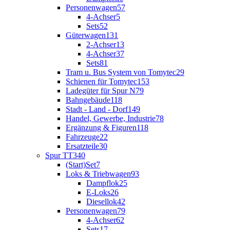
Personenwagen
57
4-Achser
5
Sets
52
Güterwagen
131
2-Achser
13
4-Achser
37
Sets
81
Tram u. Bus System von Tomytec
29
Schienen für Tomytec
153
Ladegüter für Spur N
79
Bahngebäude
118
Stadt - Land - Dorf
149
Handel, Gewerbe, Industrie
78
Ergänzung & Figuren
118
Fahrzeuge
22
Ersatzteile
30
Spur TT
340
(Start)Set
7
Loks & Triebwagen
93
Dampflok
25
E-Loks
26
Diesellok
42
Personenwagen
79
4-Achser
62
Sets
17