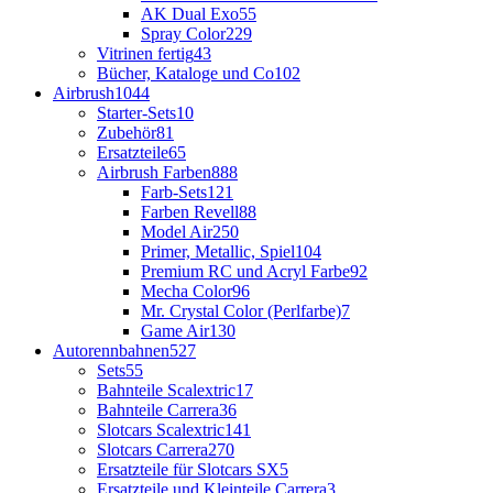
AK Dual Exo
55
Spray Color
229
Vitrinen fertig
43
Bücher, Kataloge und Co
102
Airbrush
1044
Starter-Sets
10
Zubehör
81
Ersatzteile
65
Airbrush Farben
888
Farb-Sets
121
Farben Revell
88
Model Air
250
Primer, Metallic, Spiel
104
Premium RC und Acryl Farbe
92
Mecha Color
96
Mr. Crystal Color (Perlfarbe)
7
Game Air
130
Autorennbahnen
527
Sets
55
Bahnteile Scalextric
17
Bahnteile Carrera
36
Slotcars Scalextric
141
Slotcars Carrera
270
Ersatzteile für Slotcars SX
5
Ersatzteile und Kleinteile Carrera
3