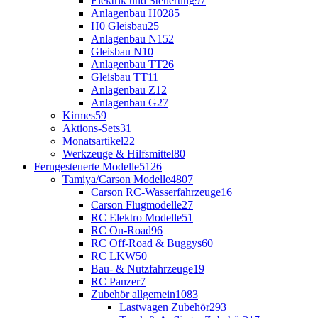
Elektrik und Steuerung
97
Anlagenbau H0
285
H0 Gleisbau
25
Anlagenbau N
152
Gleisbau N
10
Anlagenbau TT
26
Gleisbau TT
11
Anlagenbau Z
12
Anlagenbau G
27
Kirmes
59
Aktions-Sets
31
Monatsartikel
22
Werkzeuge & Hilfsmittel
80
Ferngesteuerte Modelle
5126
Tamiya/Carson Modelle
4807
Carson RC-Wasserfahrzeuge
16
Carson Flugmodelle
27
RC Elektro Modelle
51
RC On-Road
96
RC Off-Road & Buggys
60
RC LKW
50
Bau- & Nutzfahrzeuge
19
RC Panzer
7
Zubehör allgemein
1083
Lastwagen Zubehör
293