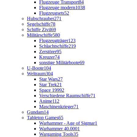
Flugzeuge Transport
84
Flugzeuge modern
1038
Flugzeugsets
52
Hubschrauber
271
Segelschiffe
78
Schiffe Zivil
69
Militärschiffe
580
Flugzeugträger
123
Schlachtschiffe
219
Zerstörer
95
Kreuzer
74
sonstige Militärboote
69
U-Boote
104
Weltraum
304
Star Wars
27
Star Trek
21
Space 1999
2
Verschiedene Raumschiffe
71
Anime
112
Maschinenkrieger
71
Gundam
14
Tabletop Games
65
Warhammer - Age of Sigmar
1
Warhammer 40.000
1
Wargaming Tools
35