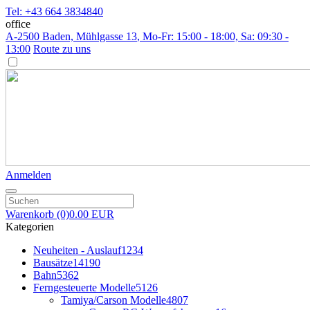
Tel: +43 664 3834840
office
A-2500 Baden, Mühlgasse 13
, Mo-Fr: 15:00 - 18:00, Sa: 09:30 -
13:00
Route zu uns
Anmelden
Warenkorb
(0)
0.00 EUR
Kategorien
Neuheiten - Auslauf
1234
Bausätze
14190
Bahn
5362
Ferngesteuerte Modelle
5126
Tamiya/Carson Modelle
4807