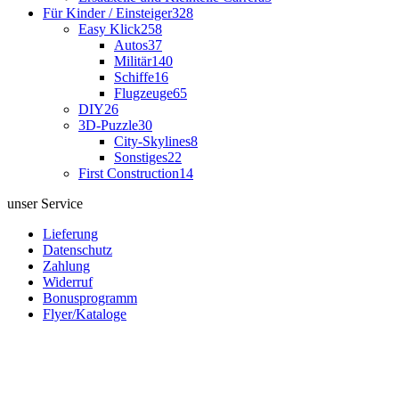
Für Kinder / Einsteiger
328
Easy Klick
258
Autos
37
Militär
140
Schiffe
16
Flugzeuge
65
DIY
26
3D-Puzzle
30
City-Skylines
8
Sonstiges
22
First Construction
14
unser Service
Lieferung
Datenschutz
Zahlung
Widerruf
Bonusprogramm
Flyer/Kataloge