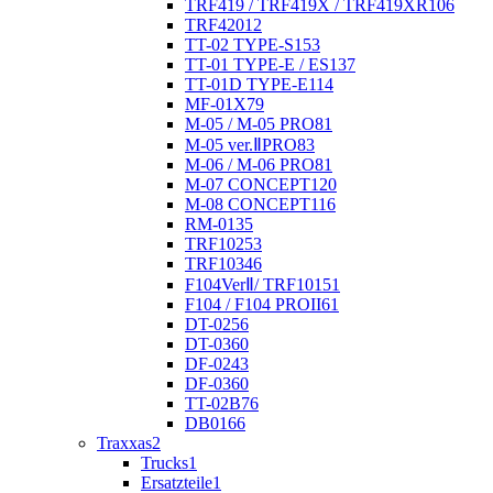
TRF419 / TRF419X / TRF419XR
106
TRF420
12
TT-02 TYPE-S
153
TT-01 TYPE-E / ES
137
TT-01D TYPE-E
114
MF-01X
79
M-05 / M-05 PRO
81
M-05 ver.ⅡPRO
83
M-06 / M-06 PRO
81
M-07 CONCEPT
120
M-08 CONCEPT
116
RM-01
35
TRF102
53
TRF103
46
F104VerⅡ/ TRF101
51
F104 / F104 PROII
61
DT-02
56
DT-03
60
DF-02
43
DF-03
60
TT-02B
76
DB01
66
Traxxas
2
Trucks
1
Ersatzteile
1