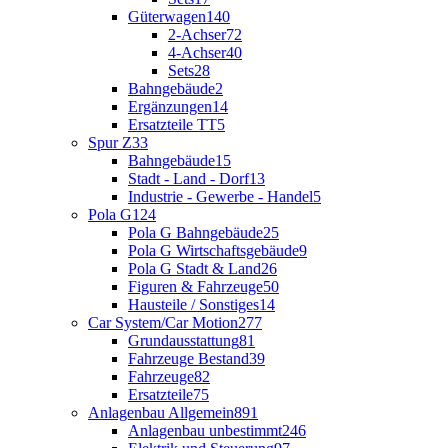
Güterwagen
140
2-Achser
72
4-Achser
40
Sets
28
Bahngebäude
2
Ergänzungen
14
Ersatzteile TT
5
Spur Z
33
Bahngebäude
15
Stadt - Land - Dorf
13
Industrie - Gewerbe - Handel
5
Pola G
124
Pola G Bahngebäude
25
Pola G Wirtschaftsgebäude
9
Pola G Stadt & Land
26
Figuren & Fahrzeuge
50
Hausteile / Sonstiges
14
Car System/Car Motion
277
Grundausstattung
81
Fahrzeuge Bestand
39
Fahrzeuge
82
Ersatzteile
75
Anlagenbau Allgemein
891
Anlagenbau unbestimmt
246