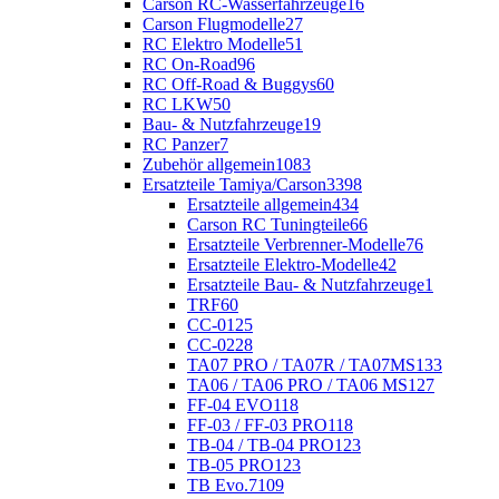
Carson RC-Wasserfahrzeuge
16
Carson Flugmodelle
27
RC Elektro Modelle
51
RC On-Road
96
RC Off-Road & Buggys
60
RC LKW
50
Bau- & Nutzfahrzeuge
19
RC Panzer
7
Zubehör allgemein
1083
Ersatzteile Tamiya/Carson
3398
Ersatzteile allgemein
434
Carson RC Tuningteile
66
Ersatzteile Verbrenner-Modelle
76
Ersatzteile Elektro-Modelle
42
Ersatzteile Bau- & Nutzfahrzeuge
1
TRF
60
CC-01
25
CC-02
28
TA07 PRO / TA07R / TA07MS
133
TA06 / TA06 PRO / TA06 MS
127
FF-04 EVO
118
FF-03 / FF-03 PRO
118
TB-04 / TB-04 PRO
123
TB-05 PRO
123
TB Evo.7
109