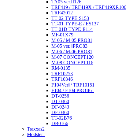
TA05 ver.II
126
TRF419 / TRF419X / TRF419XR
106
TRF420
12
TT-02 TYPE-S
153
TT-01 TYPE-E / ES
137
TT-01D TYPE-E
114
MF-01X
79
M-05 / M-05 PRO
81
M-05 ver.ⅡPRO
83
M-06 / M-06 PRO
81
M-07 CONCEPT
120
M-08 CONCEPT
116
RM-01
35
TRF102
53
TRF103
46
F104VerⅡ/ TRF101
51
F104 / F104 PROII
61
DT-02
56
DT-03
60
DF-02
43
DF-03
60
TT-02B
76
DB01
66
Traxxas
2
Modster
1