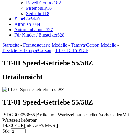
Revell Control
182
Pistenbully
16
Seilbahn
118
Zubehör
5440
Airbrush
1044
Autorennbahnen
527
Für Kinder / Einsteiger
328
Startseite
-
Ferngesteuerte Modelle
-
Tamiya/Carson Modelle
-
Ersatzteile Tamiya/Carson
-
TT-01D TYPE-E
-
TT-01 Speed-Getriebe 55/58Z
Detailansicht
TT-01 Speed-Getriebe 55/58Z
[SDG300053665]
Artikel mit Wartezeit zu bestellen/vorbestellen
Mit
Wartezeit lieferbar
14.80 EUR
[inkl. 20% MwSt]
Stk: