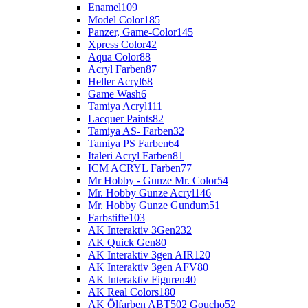
Enamel
109
Model Color
185
Panzer, Game-Color
145
Xpress Color
42
Aqua Color
88
Acryl Farben
87
Heller Acryl
68
Game Wash
6
Tamiya Acryl
111
Lacquer Paints
82
Tamiya AS- Farben
32
Tamiya PS Farben
64
Italeri Acryl Farben
81
ICM ACRYL Farben
77
Mr Hobby - Gunze Mr. Color
54
Mr. Hobby Gunze Acryl
146
Mr. Hobby Gunze Gundum
51
Farbstifte
103
AK Interaktiv 3Gen
232
AK Quick Gen
80
AK Interaktiv 3gen AIR
120
AK Interaktiv 3gen AFV
80
AK Interaktiv Figuren
40
AK Real Colors
180
AK Ölfarben ABT502 Goucho
52