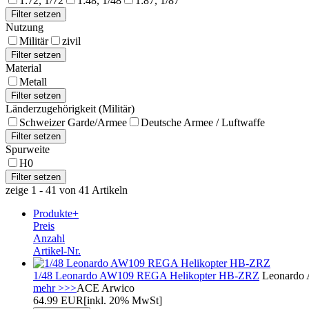
1:72, 1/72
1:48, 1/48
1:87, 1/87
Nutzung
Militär
zivil
Material
Metall
Länderzugehörigkeit (Militär)
Schweizer Garde/Armee
Deutsche Armee / Luftwaffe
Spurweite
H0
zeige 1 - 41 von 41 Artikeln
Produkte+
Preis
Anzahl
Artikel-Nr.
1/48 Leonardo AW109 REGA Helikopter HB-ZRZ
Leonardo 
mehr >>>
ACE Arwico
64.99 EUR
[inkl. 20% MwSt]