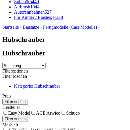
Zubehör
5440
Airbrush
1044
Autorennbahnen
527
Für Kinder / Einsteiger
328
Startseite
-
Bausätze
-
Fertigmodelle (Cast-Modelle)
-
Hubschrauber
Hubschrauber
Filteroptionen
Filter löschen
Kategorie: Hubschrauber
Preis
Hersteller
Easy Model
ACE Arwico
Schuco
Maßstab