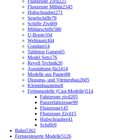
Flugzeuge Zivil
225
Flugzeuge Militär
2345
Hubschrauber
271
Segelschiffe
78
Schiffe Zivil
69
Militärschiffe
580
U-Boote
104
Weltraum
304
Gundam
14
Tabletop Games
65
Model Sets
176
Revell Technik
20
Ausstattung für
2414
Modelle aus Papier
88
Diorama- und Vitrinenbau
2605
Klemmbausteine
8
Fertigmodelle (Cast-Modelle)
514
Fahrzeuge zivil
205
Panzerfahrzeuge
99
Flugzeuge
145
Flugzeuge Zivil
15
Hubschrauber
41
Schiffe
9
Bahn
5362
Ferngesteuerte Modelle
5126