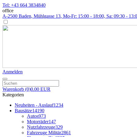
Tel: +43 664 3834840
office
A-2500 Baden, Mühlgasse 13
, Mo-Fr: 15:00 - 18:00, Sa: 09:30 - 13:
Anmelden
Warenkorb
(0)
0.00 EUR
Kategorien
Neuheiten - Auslauf
1234
Bausätze
14190
Autos
973
Motorräder
147
Nutzfahrzeuge
329
Fahrzeuge Militär
2861