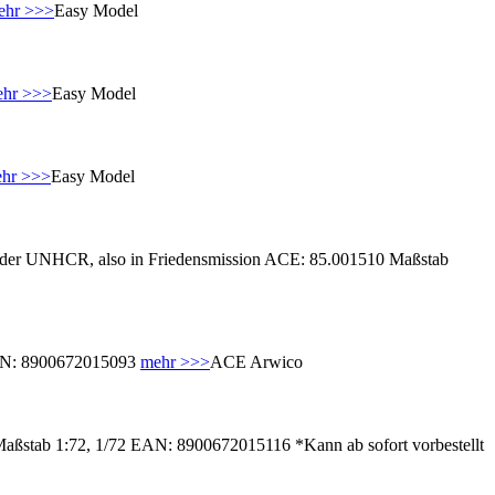
ehr >>>
Easy Model
hr >>>
Easy Model
hr >>>
Easy Model
g der UNHCR, also in Friedensmission ACE: 85.001510 Maßstab
EAN: 8900672015093
mehr >>>
ACE Arwico
ßstab 1:72, 1/72 EAN: 8900672015116 *Kann ab sofort vorbestellt